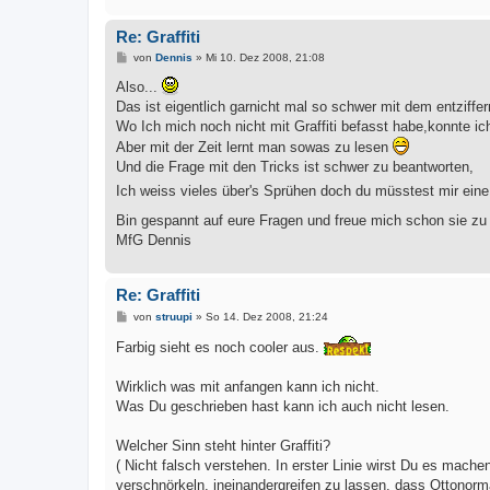
Re: Graffiti
B
von
Dennis
»
Mi 10. Dez 2008, 21:08
e
i
Also...
t
Das ist eigentlich garnicht mal so schwer mit dem entziffer
r
a
Wo Ich mich noch nicht mit Graffiti befasst habe,konnte ic
g
Aber mit der Zeit lernt man sowas zu lesen
Und die Frage mit den Tricks ist schwer zu beantworten,
Ich weiss vieles über's Sprühen doch du müsstest mir eine
Bin gespannt auf eure Fragen und freue mich schon sie z
MfG Dennis
Re: Graffiti
B
von
struupi
»
So 14. Dez 2008, 21:24
e
i
Farbig sieht es noch cooler aus.
t
r
a
Wirklich was mit anfangen kann ich nicht.
g
Was Du geschrieben hast kann ich auch nicht lesen.
Welcher Sinn steht hinter Graffiti?
( Nicht falsch verstehen. In erster Linie wirst Du es mac
verschnörkeln, ineinandergreifen zu lassen, dass Ottonorma