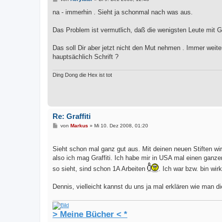
e
i
na - immerhin . Sieht ja schonmal nach was aus.
t
r
a
Das Problem ist vermutlich, daß die wenigsten Leute mit Gr
g
Das soll Dir aber jetzt nicht den Mut nehmen . Immer wei
hauptsächlich Schrift ?
Ding Dong die Hex ist tot
Re: Graffiti
B
von
Markus
»
Mi 10. Dez 2008, 01:20
e
i
t
Sieht schon mal ganz gut aus. Mit deinen neuen Stiften w
r
a
also ich mag Graffiti. Ich habe mir in USA mal einen ganz
g
so sieht, sind schon 1A Arbeiten
. Ich war bzw. bin wirk
Dennis, vielleicht kannst du uns ja mal erklären wie man di
> Meine Bücher < *