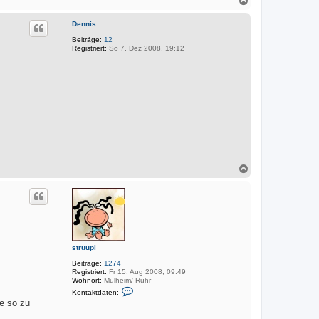
r
k
a
t
c
d
Dennis
h
a
o
Beiträge:
12
t
Registriert:
So 7. Dez 2008, 19:12
e
b
n
e
v
n
o
n
M
a
r
k
u
s
N
a
c
h
o
b
e
n
struupi
Beiträge:
1274
Registriert:
Fr 15. Aug 2008, 09:49
Wohnort:
Mülheim/ Ruhr
K
Kontaktdaten:
o
te so zu
n
t