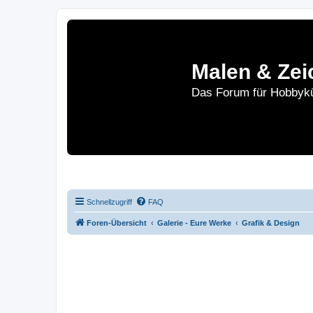
Malen & Zei
Das Forum für Hobbykü
Home
Le
Schnellzugriff
FAQ
Foren-Übersicht
Galerie - Eure Werke
Grafik & Design