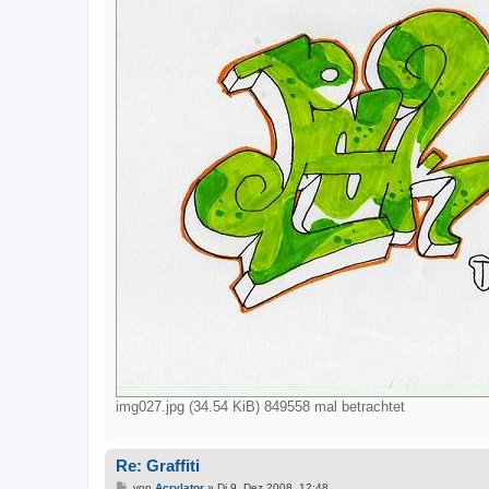
img027.jpg (34.54 KiB) 849558 mal betrachtet
Re: Graffiti
B
von
Acrylator
»
Di 9. Dez 2008, 12:48