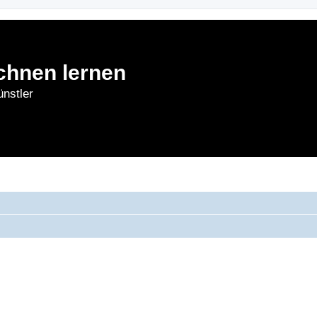
chnen lernen
nstler
rnen
Forum
Bl