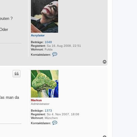
o
b
e
n
euten ?
 Oder
Acrylator
Beiträge:
1048
Registriert:
Sa 16. Aug 2008, 22:51
Wohnort:
Fulda
K
Kontaktdaten:
o
n
N
t
a
a
c
k
h
t
o
d
a
b
t
e
e
n
n
v
 Was man da
Markus
o
Administrator
n
A
Beiträge:
1373
c
Registriert:
So 4. Nov 2007, 18:08
r
Wohnort:
München
y
K
l
Kontaktdaten:
o
a
n
t
t
o
a
N