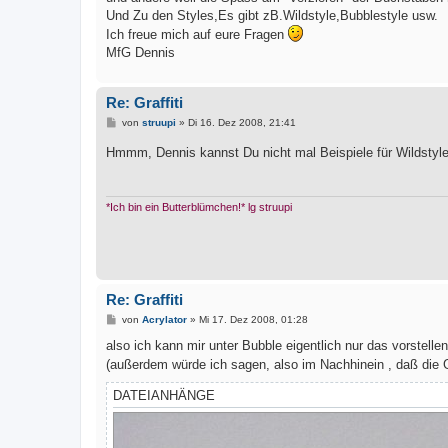
Und Zu den Styles,Es gibt zB.Wildstyle,Bubblestyle usw.
Ich freue mich auf eure Fragen
MfG Dennis
Re: Graffiti
B
von
struupi
»
Di 16. Dez 2008, 21:41
e
i
Hmmm, Dennis kannst Du nicht mal Beispiele für Wildstyl
t
r
a
g
*Ich bin ein Butterblümchen!* lg struupi
Re: Graffiti
B
von
Acrylator
»
Mi 17. Dez 2008, 01:28
e
i
also ich kann mir unter Bubble eigentlich nur das vorstelle
t
(außerdem würde ich sagen, also im Nachhinein , daß die G
r
a
g
DATEIANHÄNGE