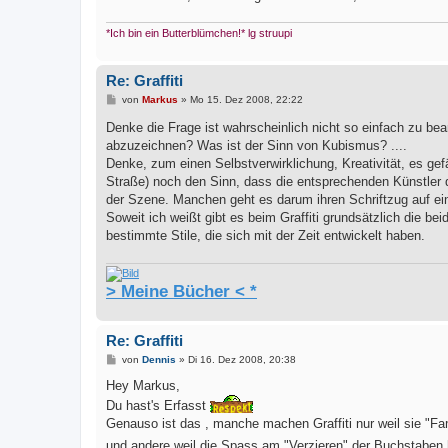
*Ich bin ein Butterblümchen!* lg struupi
Re: Graffiti
B
von
Markus
»
Mo 15. Dez 2008, 22:22
e
i
Denke die Frage ist wahrscheinlich nicht so einfach zu be
t
abzuzeichnen? Was ist der Sinn von Kubismus? ....
r
a
Denke, zum einen Selbstverwirklichung, Kreativität, es gefä
g
Straße) noch den Sinn, dass die entsprechenden Künstler d
der Szene. Manchen geht es darum ihren Schriftzug auf e
Soweit ich weißt gibt es beim Graffiti grundsätzlich die be
bestimmte Stile, die sich mit der Zeit entwickelt haben.
> Meine Bücher < *
Re: Graffiti
B
von
Dennis
»
Di 16. Dez 2008, 20:38
e
i
Hey Markus,
t
Du hast's Erfasst
r
a
Genauso ist das , manche machen Graffiti nur weil sie "
g
und andere weil die Spass am "Verzieren" der Buchstaben