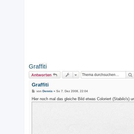
Graffiti
Antworten
Graffiti
B
von
Dennis
»
So 7. Dez 2008, 22:04
e
i
Hier noch mal das gleiche Bild etwas Coloriert (Stabilo's) u
t
r
a
g