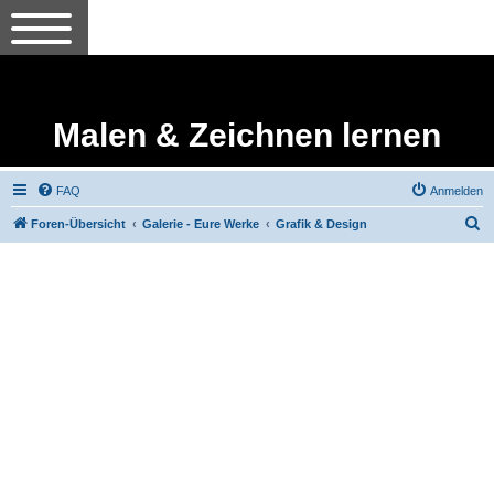
Malen & Zeichnen lernen
FAQ
Anmelden
S
Foren-Übersicht
Galerie - Eure Werke
Grafik & Design
u
c
h
e