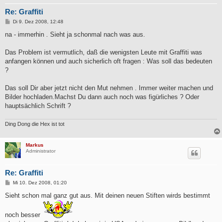
Re: Graffiti
B
Di 9. Dez 2008, 12:48
e
i
na - immerhin . Sieht ja schonmal nach was aus.
t
r
a
Das Problem ist vermutlich, daß die wenigsten Leute mit Graffiti was
g
anfangen können und auch sicherlich oft fragen : Was soll das bedeuten
?
Das soll Dir aber jetzt nicht den Mut nehmen . Immer weiter machen und
Bilder hochladen.Machst Du dann auch noch was figürliches ? Oder
hauptsächlich Schrift ?
Ding Dong die Hex ist tot
Markus
Administrator
Re: Graffiti
B
Mi 10. Dez 2008, 01:20
e
i
Sieht schon mal ganz gut aus. Mit deinen neuen Stiften wirds bestimmt
t
r
a
noch besser
g