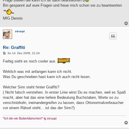
Frage stellen die kann ich dir dann beantworten
Bin gespannt auf eure Fragen und freue mich schon sie zu beantworten
MfG Dennis
struupi
Re: Graffiti
B
So 14. Dez 2008, 21:24
e
i
Farbig sieht es noch cooler aus.
t
r
a
Wirklich was mit anfangen kann ich nicht.
g
Was Du geschrieben hast kann ich auch nicht lesen.
Welcher Sinn steht hinter Graffiti?
( Nicht falsch verstehen. In erster Linie wirst Du es machen, weil es Spaß
macht, aber hat das eine tiefere Bedeutung Buchstaben, Worte so zu
verschnörkeln, ineinandergreifen zu lassen, dass Ottonormalverbraucher
vor einem Rätsel steht... ist das der Sinn?)
*Ich bin ein Butterblümchen!* lg struupi