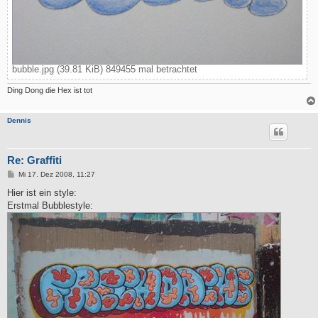
bubble.jpg (39.81 KiB) 849455 mal betrachtet
Ding Dong die Hex ist tot
Dennis
Re: Graffiti
B
Mi 17. Dez 2008, 11:27
e
i
Hier ist ein style:
t
Erstmal Bubblestyle:
r
a
g