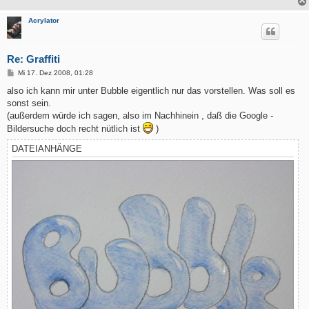
Acrylator
Re: Graffiti
B
Mi 17. Dez 2008, 01:28
e
i
also ich kann mir unter Bubble eigentlich nur das vorstellen. Was soll es
t
sonst sein.
r
a
(außerdem würde ich sagen, also im Nachhinein , daß die Google -
g
Bildersuche doch recht nütlich ist
)
DATEIANHÄNGE