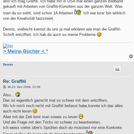
also ich mag Graffiti. Ich habe mir in USA mal einen ganzen Bildband
gekauft mit Arbeiten von Graffiti-Künstlern aus der ganzen Welt. Was
man da so sieht, sind schon 1A Arbeiten
. Ich war bzw. bin wirklich
von der Kreativität fastziniert.
Dennis, vielleicht kannst du uns ja mal erklären wie man die Graffiti-
Schrift entziffert. Ich hab da auch so meine Probleme
> Meine Bücher < *
Dennis
Re: Graffiti
B
Mi 10. Dez 2008, 21:08
e
i
Also...
t
Das ist eigentlich garnicht mal so schwer mit dem entziffern,
r
a
Wo Ich mich noch nicht mit Graffiti befasst habe,konnte ich das alles
g
auch nicht lesen
Aber mit der Zeit lernt man sowas zu lesen
Und die Frage mit den Tricks ist schwer zu beantworten,
Ich weiss vieles über's Sprühen doch du müsstest mir eine Konkrete