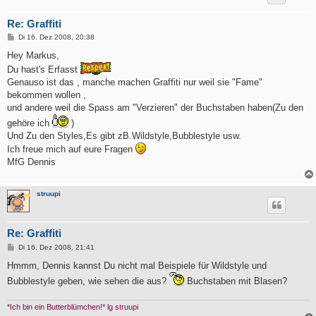
Re: Graffiti
B
Di 16. Dez 2008, 20:38
e
i
Hey Markus,
t
Du hast's Erfasst
r
a
Genauso ist das , manche machen Graffiti nur weil sie "Fame"
g
bekommen wollen ,
und andere weil die Spass am "Verzieren" der Buchstaben haben(Zu den
gehöre ich
)
Und Zu den Styles,Es gibt zB.Wildstyle,Bubblestyle usw.
Ich freue mich auf eure Fragen
MfG Dennis
struupi
Re: Graffiti
B
Di 16. Dez 2008, 21:41
e
i
Hmmm, Dennis kannst Du nicht mal Beispiele für Wildstyle und
t
Bubblestyle geben, wie sehen die aus?
Buchstaben mit Blasen?
r
a
g
*Ich bin ein Butterblümchen!* lg struupi