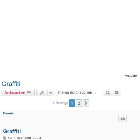
Anzeige
Graffiti
Suche
Erweiterte
Antworten
1
2
Nächste
17 Beiträge
Dennis
Graffiti
B
So 7. Dez 2008, 22:04