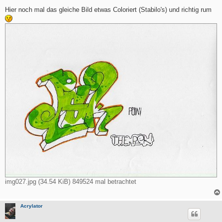
e
i
Hier noch mal das gleiche Bild etwas Coloriert (Stabilo's) und richtig rum
t
r
a
g
img027.jpg (34.54 KiB) 849524 mal betrachtet
Acrylator