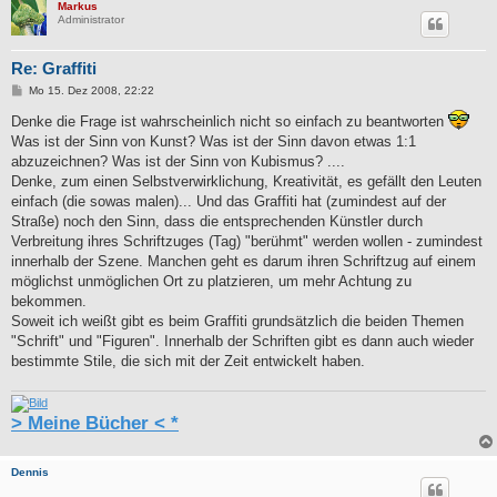
Markus
Administrator
Re: Graffiti
B
Mo 15. Dez 2008, 22:22
e
i
Denke die Frage ist wahrscheinlich nicht so einfach zu beantworten
t
Was ist der Sinn von Kunst? Was ist der Sinn davon etwas 1:1
r
a
abzuzeichnen? Was ist der Sinn von Kubismus? ....
g
Denke, zum einen Selbstverwirklichung, Kreativität, es gefällt den Leuten
einfach (die sowas malen)... Und das Graffiti hat (zumindest auf der
Straße) noch den Sinn, dass die entsprechenden Künstler durch
Verbreitung ihres Schriftzuges (Tag) "berühmt" werden wollen - zumindest
innerhalb der Szene. Manchen geht es darum ihren Schriftzug auf einem
möglichst unmöglichen Ort zu platzieren, um mehr Achtung zu
bekommen.
Soweit ich weißt gibt es beim Graffiti grundsätzlich die beiden Themen
"Schrift" und "Figuren". Innerhalb der Schriften gibt es dann auch wieder
bestimmte Stile, die sich mit der Zeit entwickelt haben.
> Meine Bücher < *
Dennis