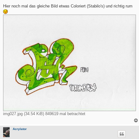
e
i
Hier noch mal das gleiche Bild etwas Coloriert (Stabilo's) und richtig rum
t
r
a
g
img027.jpg (34.54 KiB) 849619 mal betrachtet
Acrylator