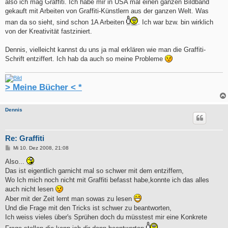
also ich mag Graffiti. Ich habe mir in USA mal einen ganzen Bildband
gekauft mit Arbeiten von Graffiti-Künstlern aus der ganzen Welt. Was
man da so sieht, sind schon 1A Arbeiten
. Ich war bzw. bin wirklich
von der Kreativität fastziniert.
Dennis, vielleicht kannst du uns ja mal erklären wie man die Graffiti-
Schrift entziffert. Ich hab da auch so meine Probleme
> Meine Bücher < *
Dennis
Re: Graffiti
B
Mi 10. Dez 2008, 21:08
e
i
Also...
t
Das ist eigentlich garnicht mal so schwer mit dem entziffern,
r
a
Wo Ich mich noch nicht mit Graffiti befasst habe,konnte ich das alles
g
auch nicht lesen
Aber mit der Zeit lernt man sowas zu lesen
Und die Frage mit den Tricks ist schwer zu beantworten,
Ich weiss vieles über's Sprühen doch du müsstest mir eine Konkrete