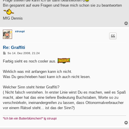
Frage stellen die kann ich dir dann beantworten
Bin gespannt auf eure Fragen und freue mich schon sie zu beantworten
MfG Dennis
struupi
Re: Graffiti
B
So 14. Dez 2008, 21:24
e
i
Farbig sieht es noch cooler aus.
t
r
a
Wirklich was mit anfangen kann ich nicht.
g
Was Du geschrieben hast kann ich auch nicht lesen.
Welcher Sinn steht hinter Graffiti?
( Nicht falsch verstehen. In erster Linie wirst Du es machen, weil es Spaß
macht, aber hat das eine tiefere Bedeutung Buchstaben, Worte so zu
verschnörkeln, ineinandergreifen zu lassen, dass Ottonormalverbraucher
vor einem Rätsel steht... ist das der Sinn?)
*Ich bin ein Butterblümchen!* lg struupi