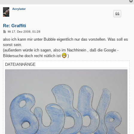
Acrylator
Re: Graffiti
B
Mi 17. Dez 2008, 01:28
e
i
also ich kann mir unter Bubble eigentlich nur das vorstellen. Was soll es
t
sonst sein.
r
a
(außerdem würde ich sagen, also im Nachhinein , daß die Google -
g
Bildersuche doch recht nütlich ist
)
DATEIANHÄNGE