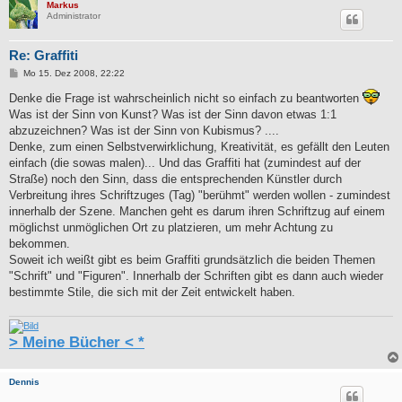
Markus
Administrator
Re: Graffiti
B
Mo 15. Dez 2008, 22:22
e
i
Denke die Frage ist wahrscheinlich nicht so einfach zu beantworten
t
Was ist der Sinn von Kunst? Was ist der Sinn davon etwas 1:1
r
a
abzuzeichnen? Was ist der Sinn von Kubismus? ....
g
Denke, zum einen Selbstverwirklichung, Kreativität, es gefällt den Leuten
einfach (die sowas malen)... Und das Graffiti hat (zumindest auf der
Straße) noch den Sinn, dass die entsprechenden Künstler durch
Verbreitung ihres Schriftzuges (Tag) "berühmt" werden wollen - zumindest
innerhalb der Szene. Manchen geht es darum ihren Schriftzug auf einem
möglichst unmöglichen Ort zu platzieren, um mehr Achtung zu
bekommen.
Soweit ich weißt gibt es beim Graffiti grundsätzlich die beiden Themen
"Schrift" und "Figuren". Innerhalb der Schriften gibt es dann auch wieder
bestimmte Stile, die sich mit der Zeit entwickelt haben.
> Meine Bücher < *
Dennis