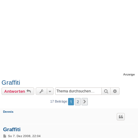
Anzeige
Graffiti
Suche
Erweiterte
Antworten
1
2
Nächste
17 Beiträge
Dennis
Graffiti
B
So 7. Dez 2008, 22:04