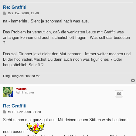
Re: Graffiti
B
Di 9. Dez 2008, 12:48
e
i
na - immerhin . Sieht ja schonmal nach was aus.
t
r
a
Das Problem ist vermutlich, daß die wenigsten Leute mit Graffiti was
g
anfangen können und auch sicherlich oft fragen : Was soll das bedeuten
?
Das soll Dir aber jetzt nicht den Mut nehmen . Immer weiter machen und
Bilder hochladen.Machst Du dann auch noch was figürliches ? Oder
hauptsächlich Schrift ?
Ding Dong die Hex ist tot
Markus
Administrator
Re: Graffiti
B
Mi 10. Dez 2008, 01:20
e
i
Sieht schon mal ganz gut aus. Mit deinen neuen Stiften wirds bestimmt
t
r
a
noch besser
g