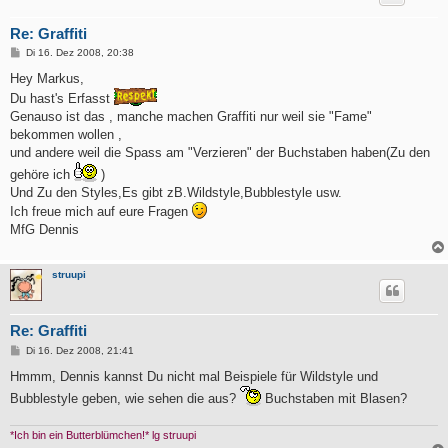
Re: Graffiti
B
Di 16. Dez 2008, 20:38
e
i
Hey Markus,
t
Du hast's Erfasst
r
a
Genauso ist das , manche machen Graffiti nur weil sie "Fame"
g
bekommen wollen ,
und andere weil die Spass am "Verzieren" der Buchstaben haben(Zu den
gehöre ich
)
Und Zu den Styles,Es gibt zB.Wildstyle,Bubblestyle usw.
Ich freue mich auf eure Fragen
MfG Dennis
struupi
Re: Graffiti
B
Di 16. Dez 2008, 21:41
e
i
Hmmm, Dennis kannst Du nicht mal Beispiele für Wildstyle und
t
Bubblestyle geben, wie sehen die aus?
Buchstaben mit Blasen?
r
a
g
*Ich bin ein Butterblümchen!* lg struupi