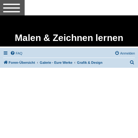
Malen & Zeichnen lernen
FAQ
Anmelden
S
Foren-Übersicht
Galerie - Eure Werke
Grafik & Design
u
c
h
e