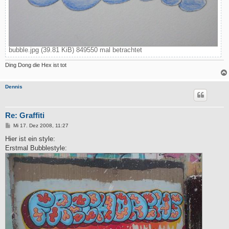
bubble.jpg (39.81 KiB) 849550 mal betrachtet
Ding Dong die Hex ist tot
Dennis
Re: Graffiti
B
Mi 17. Dez 2008, 11:27
e
i
Hier ist ein style:
t
Erstmal Bubblestyle:
r
a
g