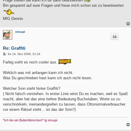
Frage stellen die kann ich dir dann beantworten
Bin gespannt auf eure Fragen und freue mich schon sie zu beantworten
MfG Dennis
struupi
Re: Graffiti
B
So 14. Dez 2008, 21:24
e
i
Farbig sieht es noch cooler aus.
t
r
a
Wirklich was mit anfangen kann ich nicht.
g
Was Du geschrieben hast kann ich auch nicht lesen.
Welcher Sinn steht hinter Graffiti?
( Nicht falsch verstehen. In erster Linie wirst Du es machen, weil es Spaß
macht, aber hat das eine tiefere Bedeutung Buchstaben, Worte so zu
verschnörkeln, ineinandergreifen zu lassen, dass Ottonormalverbraucher
vor einem Rätsel steht... ist das der Sinn?)
*Ich bin ein Butterblümchen!* lg struupi