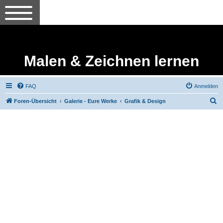
Malen & Zeichnen lernen
FAQ
Anmelden
S
Foren-Übersicht
Galerie - Eure Werke
Grafik & Design
u
c
h
e