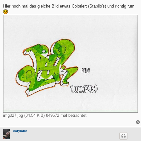
e
i
Hier noch mal das gleiche Bild etwas Coloriert (Stabilo's) und richtig rum
t
r
a
g
img027.jpg (34.54 KiB) 849572 mal betrachtet
Acrylator