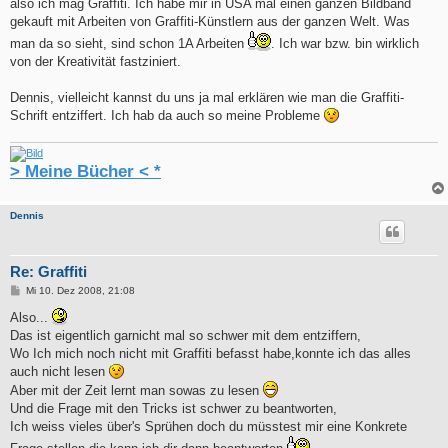
also ich mag Graffiti. Ich habe mir in USA mal einen ganzen Bildband
gekauft mit Arbeiten von Graffiti-Künstlern aus der ganzen Welt. Was
man da so sieht, sind schon 1A Arbeiten
. Ich war bzw. bin wirklich
von der Kreativität fastziniert.
Dennis, vielleicht kannst du uns ja mal erklären wie man die Graffiti-
Schrift entziffert. Ich hab da auch so meine Probleme
> Meine Bücher < *
Dennis
Re: Graffiti
B
Mi 10. Dez 2008, 21:08
e
i
Also...
t
Das ist eigentlich garnicht mal so schwer mit dem entziffern,
r
a
Wo Ich mich noch nicht mit Graffiti befasst habe,konnte ich das alles
g
auch nicht lesen
Aber mit der Zeit lernt man sowas zu lesen
Und die Frage mit den Tricks ist schwer zu beantworten,
Ich weiss vieles über's Sprühen doch du müsstest mir eine Konkrete