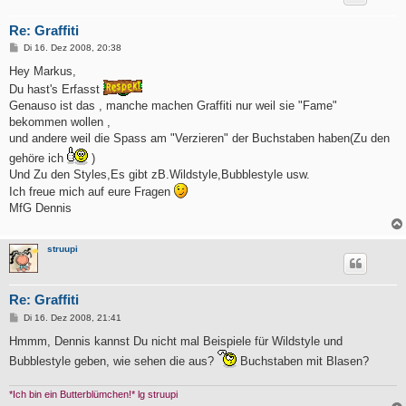
Re: Graffiti
B
Di 16. Dez 2008, 20:38
e
i
Hey Markus,
t
Du hast's Erfasst
r
a
Genauso ist das , manche machen Graffiti nur weil sie "Fame"
g
bekommen wollen ,
und andere weil die Spass am "Verzieren" der Buchstaben haben(Zu den
gehöre ich
)
Und Zu den Styles,Es gibt zB.Wildstyle,Bubblestyle usw.
Ich freue mich auf eure Fragen
MfG Dennis
struupi
Re: Graffiti
B
Di 16. Dez 2008, 21:41
e
i
Hmmm, Dennis kannst Du nicht mal Beispiele für Wildstyle und
t
Bubblestyle geben, wie sehen die aus?
Buchstaben mit Blasen?
r
a
g
*Ich bin ein Butterblümchen!* lg struupi