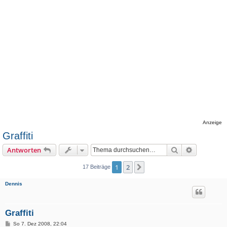
Anzeige
Graffiti
Suche
Erweiterte
Antworten
1
2
Nächste
17 Beiträge
Dennis
Graffiti
B
So 7. Dez 2008, 22:04