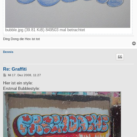
bubble.jpg (39.81 KiB) 849503 mal betrachtet
Ding Dong die Hex ist tot
Dennis
Re: Graffiti
B
Mi 17. Dez 2008, 11:27
e
i
Hier ist ein style:
t
Erstmal Bubblestyle:
r
a
g