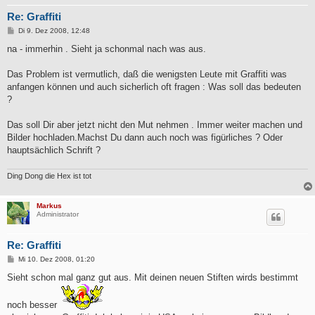
Re: Graffiti
B
Di 9. Dez 2008, 12:48
e
i
na - immerhin . Sieht ja schonmal nach was aus.
t
r
a
Das Problem ist vermutlich, daß die wenigsten Leute mit Graffiti was
g
anfangen können und auch sicherlich oft fragen : Was soll das bedeuten
?
Das soll Dir aber jetzt nicht den Mut nehmen . Immer weiter machen und
Bilder hochladen.Machst Du dann auch noch was figürliches ? Oder
hauptsächlich Schrift ?
Ding Dong die Hex ist tot
Markus
Administrator
Re: Graffiti
B
Mi 10. Dez 2008, 01:20
e
i
Sieht schon mal ganz gut aus. Mit deinen neuen Stiften wirds bestimmt
t
r
a
noch besser
g