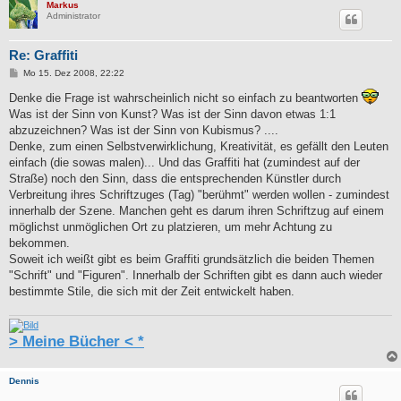
Markus
Administrator
Re: Graffiti
B
Mo 15. Dez 2008, 22:22
e
i
Denke die Frage ist wahrscheinlich nicht so einfach zu beantworten
t
Was ist der Sinn von Kunst? Was ist der Sinn davon etwas 1:1
r
a
abzuzeichnen? Was ist der Sinn von Kubismus? ....
g
Denke, zum einen Selbstverwirklichung, Kreativität, es gefällt den Leuten
einfach (die sowas malen)... Und das Graffiti hat (zumindest auf der
Straße) noch den Sinn, dass die entsprechenden Künstler durch
Verbreitung ihres Schriftzuges (Tag) "berühmt" werden wollen - zumindest
innerhalb der Szene. Manchen geht es darum ihren Schriftzug auf einem
möglichst unmöglichen Ort zu platzieren, um mehr Achtung zu
bekommen.
Soweit ich weißt gibt es beim Graffiti grundsätzlich die beiden Themen
"Schrift" und "Figuren". Innerhalb der Schriften gibt es dann auch wieder
bestimmte Stile, die sich mit der Zeit entwickelt haben.
> Meine Bücher < *
Dennis