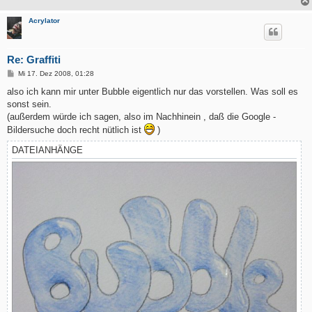
Acrylator
Re: Graffiti
B
Mi 17. Dez 2008, 01:28
e
i
also ich kann mir unter Bubble eigentlich nur das vorstellen. Was soll es
t
sonst sein.
r
a
(außerdem würde ich sagen, also im Nachhinein , daß die Google -
g
Bildersuche doch recht nütlich ist
)
DATEIANHÄNGE