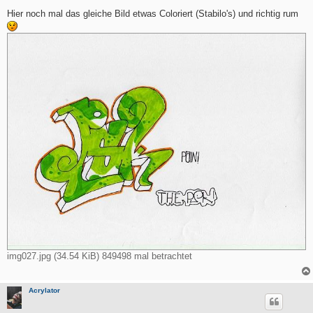
e
i
Hier noch mal das gleiche Bild etwas Coloriert (Stabilo's) und richtig rum
t
r
a
g
img027.jpg (34.54 KiB) 849498 mal betrachtet
Acrylator