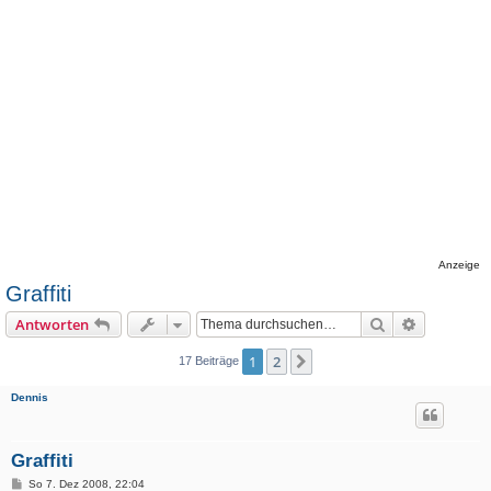
Anzeige
Graffiti
Suche
Erweiterte
Antworten
1
2
Nächste
17 Beiträge
Dennis
Graffiti
B
So 7. Dez 2008, 22:04