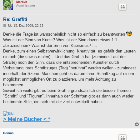
Markus
Administrator
Re: Graffiti
B
Mo 15. Dez 2008, 22:22
e
i
Denke die Frage ist wahrscheinlich nicht so einfach zu beantworten
t
Was ist der Sinn von Kunst? Was ist der Sinn davon etwas 1:1
r
a
abzuzeichnen? Was ist der Sinn von Kubismus? ....
g
Denke, zum einen Selbstverwirklichung, Kreativität, es gefällt den Leuten
einfach (die sowas malen)... Und das Graffiti hat (zumindest auf der
Straße) noch den Sinn, dass die entsprechenden Künstler durch
Verbreitung ihres Schriftzuges (Tag) "berühmt" werden wollen - zumindest
innerhalb der Szene. Manchen geht es darum ihren Schriftzug auf einem
möglichst unmöglichen Ort zu platzieren, um mehr Achtung zu
bekommen.
Soweit ich weißt gibt es beim Graffiti grundsätzlich die beiden Themen
"Schrift" und "Figuren". Innerhalb der Schriften gibt es dann auch wieder
bestimmte Stile, die sich mit der Zeit entwickelt haben.
> Meine Bücher < *
Dennis