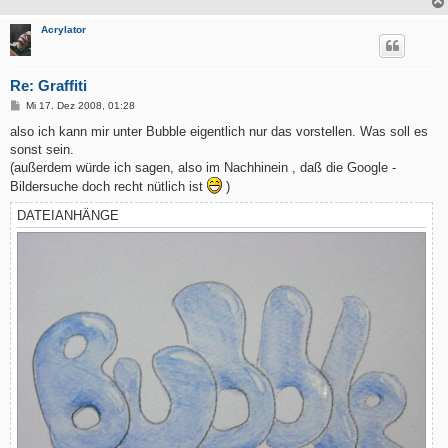
Acrylator
Re: Graffiti
B
Mi 17. Dez 2008, 01:28
e
i
also ich kann mir unter Bubble eigentlich nur das vorstellen. Was soll es
t
sonst sein.
r
a
(außerdem würde ich sagen, also im Nachhinein , daß die Google -
g
Bildersuche doch recht nütlich ist
)
DATEIANHÄNGE