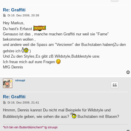
Re: Graffiti
B
Di 16. Dez 2008, 20:38
e
i
Hey Markus,
t
Du hast's Erfasst
r
a
Genauso ist das , manche machen Graffiti nur weil sie "Fame"
g
bekommen wollen ,
und andere weil die Spass am "Verzieren" der Buchstaben haben(Zu den
gehöre ich
)
Und Zu den Styles,Es gibt zB.Wildstyle,Bubblestyle usw.
Ich freue mich auf eure Fragen
MfG Dennis
struupi
Re: Graffiti
B
Di 16. Dez 2008, 21:41
e
i
Hmmm, Dennis kannst Du nicht mal Beispiele für Wildstyle und
t
Bubblestyle geben, wie sehen die aus?
Buchstaben mit Blasen?
r
a
g
*Ich bin ein Butterblümchen!* lg struupi