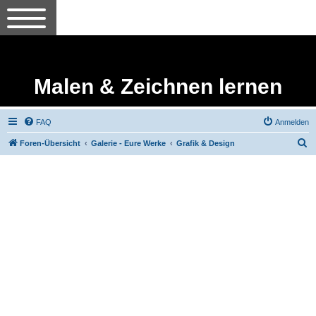
Malen & Zeichnen lernen
FAQ
Anmelden
S
Foren-Übersicht
Galerie - Eure Werke
Grafik & Design
u
c
h
e