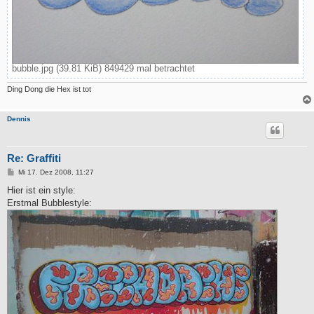
bubble.jpg (39.81 KiB) 849429 mal betrachtet
Ding Dong die Hex ist tot
Dennis
Re: Graffiti
B
Mi 17. Dez 2008, 11:27
e
i
Hier ist ein style:
t
Erstmal Bubblestyle:
r
a
g