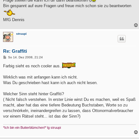
Frage stellen die kann ich dir dann beantworten
Bin gespannt auf eure Fragen und freue mich schon sie zu beantworten
MfG Dennis
struupi
Re: Graffiti
B
So 14. Dez 2008, 21:24
e
i
Farbig sieht es noch cooler aus.
t
r
a
Wirklich was mit anfangen kann ich nicht.
g
Was Du geschrieben hast kann ich auch nicht lesen.
Welcher Sinn steht hinter Graffiti?
( Nicht falsch verstehen. In erster Linie wirst Du es machen, weil es Spaß
macht, aber hat das eine tiefere Bedeutung Buchstaben, Worte so zu
verschnörkeln, ineinandergreifen zu lassen, dass Ottonormalverbraucher
vor einem Rätsel steht... ist das der Sinn?)
*Ich bin ein Butterblümchen!* lg struupi