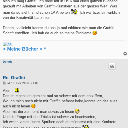
also ich mag Graffiti. Ich habe mir in USA mal einen ganzen Bildband
gekauft mit Arbeiten von Graffiti-Künstlern aus der ganzen Welt. Was
man da so sieht, sind schon 1A Arbeiten
. Ich war bzw. bin wirklich
von der Kreativität fastziniert.
Dennis, vielleicht kannst du uns ja mal erklären wie man die Graffiti-
Schrift entziffert. Ich hab da auch so meine Probleme
> Meine Bücher < *
Dennis
Re: Graffiti
B
Mi 10. Dez 2008, 21:08
e
i
Also...
t
Das ist eigentlich garnicht mal so schwer mit dem entziffern,
r
a
Wo Ich mich noch nicht mit Graffiti befasst habe,konnte ich das alles
g
auch nicht lesen
Aber mit der Zeit lernt man sowas zu lesen
Und die Frage mit den Tricks ist schwer zu beantworten,
Ich weiss vieles über's Sprühen doch du müsstest mir eine Konkrete