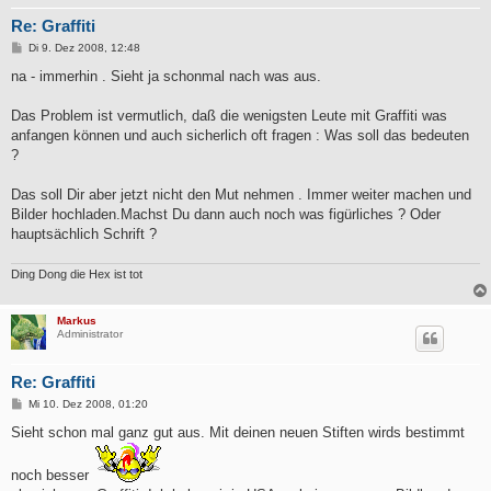
Re: Graffiti
B
Di 9. Dez 2008, 12:48
e
i
na - immerhin . Sieht ja schonmal nach was aus.
t
r
a
Das Problem ist vermutlich, daß die wenigsten Leute mit Graffiti was
g
anfangen können und auch sicherlich oft fragen : Was soll das bedeuten
?
Das soll Dir aber jetzt nicht den Mut nehmen . Immer weiter machen und
Bilder hochladen.Machst Du dann auch noch was figürliches ? Oder
hauptsächlich Schrift ?
Ding Dong die Hex ist tot
Markus
Administrator
Re: Graffiti
B
Mi 10. Dez 2008, 01:20
e
i
Sieht schon mal ganz gut aus. Mit deinen neuen Stiften wirds bestimmt
t
r
a
noch besser
g