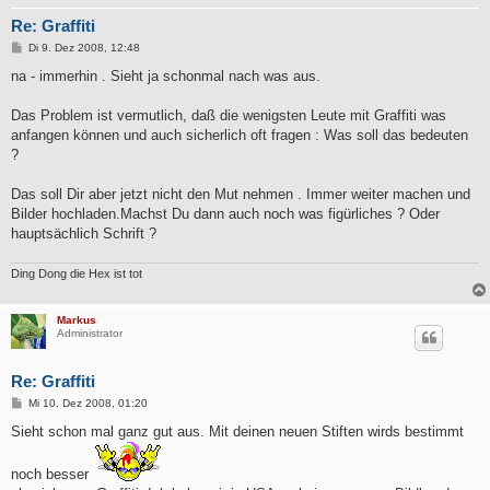
Re: Graffiti
B
Di 9. Dez 2008, 12:48
e
i
na - immerhin . Sieht ja schonmal nach was aus.
t
r
a
Das Problem ist vermutlich, daß die wenigsten Leute mit Graffiti was
g
anfangen können und auch sicherlich oft fragen : Was soll das bedeuten
?
Das soll Dir aber jetzt nicht den Mut nehmen . Immer weiter machen und
Bilder hochladen.Machst Du dann auch noch was figürliches ? Oder
hauptsächlich Schrift ?
Ding Dong die Hex ist tot
Markus
Administrator
Re: Graffiti
B
Mi 10. Dez 2008, 01:20
e
i
Sieht schon mal ganz gut aus. Mit deinen neuen Stiften wirds bestimmt
t
r
a
noch besser
g