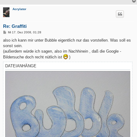
Acrylator
Re: Graffiti
B
Mi 17. Dez 2008, 01:28
e
i
also ich kann mir unter Bubble eigentlich nur das vorstellen. Was soll es
t
sonst sein.
r
a
(außerdem würde ich sagen, also im Nachhinein , daß die Google -
g
Bildersuche doch recht nütlich ist
)
DATEIANHÄNGE