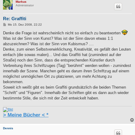
Markus
Administrator
Re: Graffiti
B
Mo 15. Dez 2008, 22:22
e
i
Denke die Frage ist wahrscheinlich nicht so einfach zu beantworten
t
Was ist der Sinn von Kunst? Was ist der Sinn davon etwas 1:1
r
a
abzuzeichnen? Was ist der Sinn von Kubismus? ....
g
Denke, zum einen Selbstverwirklichung, Kreativität, es gefällt den Leuten
einfach (die sowas malen)... Und das Graffiti hat (zumindest auf der
Straße) noch den Sinn, dass die entsprechenden Künstler durch
Verbreitung ihres Schriftzuges (Tag) "berühmt" werden wollen - zumindest
innerhalb der Szene. Manchen geht es darum ihren Schriftzug auf einem
möglichst unmöglichen Ort zu platzieren, um mehr Achtung zu
bekommen.
Soweit ich weißt gibt es beim Graffiti grundsätzlich die beiden Themen
"Schrift" und "Figuren". Innerhalb der Schriften gibt es dann auch wieder
bestimmte Stile, die sich mit der Zeit entwickelt haben.
> Meine Bücher < *
Dennis