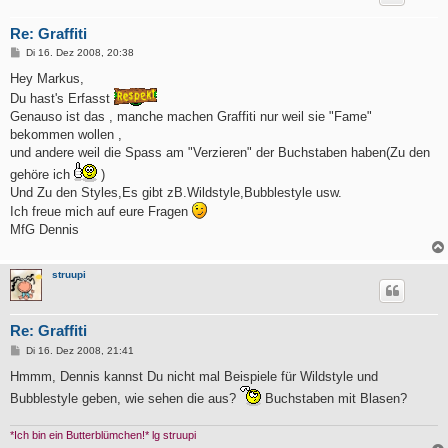
Re: Graffiti
B
Di 16. Dez 2008, 20:38
e
i
Hey Markus,
t
Du hast's Erfasst
r
a
Genauso ist das , manche machen Graffiti nur weil sie "Fame"
g
bekommen wollen ,
und andere weil die Spass am "Verzieren" der Buchstaben haben(Zu den
gehöre ich
)
Und Zu den Styles,Es gibt zB.Wildstyle,Bubblestyle usw.
Ich freue mich auf eure Fragen
MfG Dennis
struupi
Re: Graffiti
B
Di 16. Dez 2008, 21:41
e
i
Hmmm, Dennis kannst Du nicht mal Beispiele für Wildstyle und
t
Bubblestyle geben, wie sehen die aus?
Buchstaben mit Blasen?
r
a
g
*Ich bin ein Butterblümchen!* lg struupi