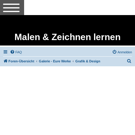
Malen & Zeichnen lernen
FAQ
Anmelden
S
Foren-Übersicht
Galerie - Eure Werke
Grafik & Design
u
c
h
e