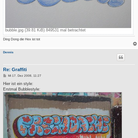
bubble.jpg (39.81 KiB) 849531 mal betrachtet
Ding Dong die Hex ist tot
Dennis
Re: Graffiti
B
Mi 17. Dez 2008, 11:27
e
i
Hier ist ein style:
t
Erstmal Bubblestyle:
r
a
g