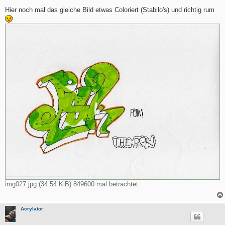
e
i
Hier noch mal das gleiche Bild etwas Coloriert (Stabilo's) und richtig rum
t
r
a
g
img027.jpg (34.54 KiB) 849600 mal betrachtet
Acrylator