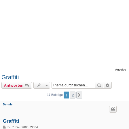
Anzeige
Graffiti
Suche
Erweiterte
Antworten
1
2
Nächste
17 Beiträge
Dennis
Graffiti
B
So 7. Dez 2008, 22:04