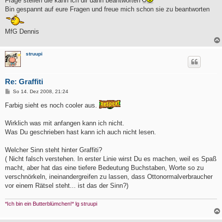
Frage stellen die kann ich dir dann beantworten
Bin gespannt auf eure Fragen und freue mich schon sie zu beantworten
MfG Dennis
struupi
Re: Graffiti
B
So 14. Dez 2008, 21:24
e
i
Farbig sieht es noch cooler aus.
t
r
a
Wirklich was mit anfangen kann ich nicht.
g
Was Du geschrieben hast kann ich auch nicht lesen.
Welcher Sinn steht hinter Graffiti?
( Nicht falsch verstehen. In erster Linie wirst Du es machen, weil es Spaß
macht, aber hat das eine tiefere Bedeutung Buchstaben, Worte so zu
verschnörkeln, ineinandergreifen zu lassen, dass Ottonormalverbraucher
vor einem Rätsel steht... ist das der Sinn?)
*Ich bin ein Butterblümchen!* lg struupi