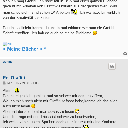
also ich mag Graffiti. Ich habe mir in USA mal einen ganzen Bildband
gekauft mit Arbeiten von Graffiti-Künstlern aus der ganzen Welt. Was
man da so sieht, sind schon 1A Arbeiten
. Ich war bzw. bin wirklich
von der Kreativität fastziniert.
Dennis, vielleicht kannst du uns ja mal erklären wie man die Graffiti-
Schrift entziffert. Ich hab da auch so meine Probleme
> Meine Bücher < *
Dennis
Re: Graffiti
B
Mi 10. Dez 2008, 21:08
e
i
Also...
t
Das ist eigentlich garnicht mal so schwer mit dem entziffern,
r
a
Wo Ich mich noch nicht mit Graffiti befasst habe,konnte ich das alles
g
auch nicht lesen
Aber mit der Zeit lernt man sowas zu lesen
Und die Frage mit den Tricks ist schwer zu beantworten,
Ich weiss vieles über's Sprühen doch du müsstest mir eine Konkrete