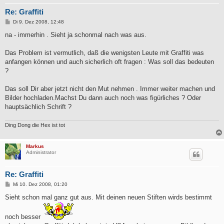
Re: Graffiti
B
Di 9. Dez 2008, 12:48
e
i
na - immerhin . Sieht ja schonmal nach was aus.
t
r
a
Das Problem ist vermutlich, daß die wenigsten Leute mit Graffiti was
g
anfangen können und auch sicherlich oft fragen : Was soll das bedeuten
?
Das soll Dir aber jetzt nicht den Mut nehmen . Immer weiter machen und
Bilder hochladen.Machst Du dann auch noch was figürliches ? Oder
hauptsächlich Schrift ?
Ding Dong die Hex ist tot
Markus
Administrator
Re: Graffiti
B
Mi 10. Dez 2008, 01:20
e
i
Sieht schon mal ganz gut aus. Mit deinen neuen Stiften wirds bestimmt
t
r
a
noch besser
g