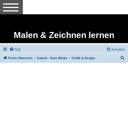
Malen & Zeichnen lernen
FAQ
Anmelden
S
Foren-Übersicht
Galerie - Eure Werke
Grafik & Design
u
c
h
e