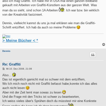
also ich mag Graffiti. Ich habe mir in USA mal einen ganzen Bildband
gekauft mit Arbeiten von Graffiti-Künstlern aus der ganzen Welt. Was
man da so sieht, sind schon 1A Arbeiten
. Ich war bzw. bin wirklich
von der Kreativität fastziniert.
Dennis, vielleicht kannst du uns ja mal erklären wie man die Graffiti-
Schrift entziffert. Ich hab da auch so meine Probleme
> Meine Bücher < *
Dennis
Re: Graffiti
B
Mi 10. Dez 2008, 21:08
e
i
Also...
t
Das ist eigentlich garnicht mal so schwer mit dem entziffern,
r
a
Wo Ich mich noch nicht mit Graffiti befasst habe,konnte ich das alles
g
auch nicht lesen
Aber mit der Zeit lernt man sowas zu lesen
Und die Frage mit den Tricks ist schwer zu beantworten,
Ich weiss vieles über's Sprühen doch du müsstest mir eine Konkrete