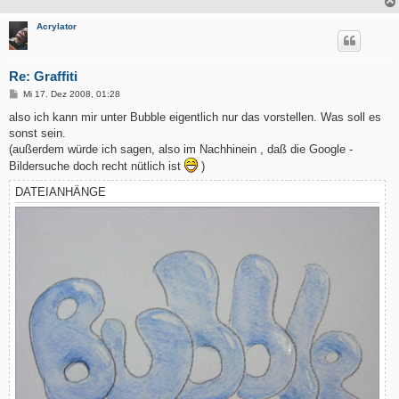
Acrylator
Re: Graffiti
B
Mi 17. Dez 2008, 01:28
e
i
also ich kann mir unter Bubble eigentlich nur das vorstellen. Was soll es
t
sonst sein.
r
a
(außerdem würde ich sagen, also im Nachhinein , daß die Google -
g
Bildersuche doch recht nütlich ist
)
DATEIANHÄNGE