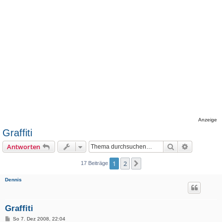
Anzeige
Graffiti
Suche
Erweiterte
Antworten
1
2
Nächste
17 Beiträge
Dennis
Graffiti
B
So 7. Dez 2008, 22:04