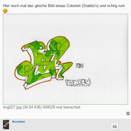
e
i
Hier noch mal das gleiche Bild etwas Coloriert (Stabilo's) und richtig rum
t
r
a
g
img027.jpg (34.54 KiB) 849529 mal betrachtet
Acrylator