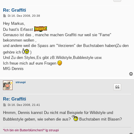
Re: Graffiti
B
Di 16. Dez 2008, 20:38
e
i
Hey Markus,
t
Du hast's Erfasst
r
a
Genauso ist das , manche machen Graffiti nur weil sie "Fame"
g
bekommen wollen ,
und andere weil die Spass am "Verzieren" der Buchstaben haben(Zu den
gehöre ich
)
Und Zu den Styles,Es gibt zB.Wildstyle,Bubblestyle usw.
Ich freue mich auf eure Fragen
MfG Dennis
struupi
Re: Graffiti
B
Di 16. Dez 2008, 21:41
e
i
Hmmm, Dennis kannst Du nicht mal Beispiele für Wildstyle und
t
Bubblestyle geben, wie sehen die aus?
Buchstaben mit Blasen?
r
a
g
*Ich bin ein Butterblümchen!* lg struupi