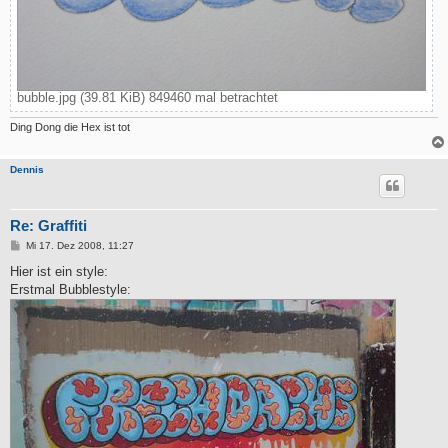
bubble.jpg (39.81 KiB) 849460 mal betrachtet
Ding Dong die Hex ist tot
Dennis
Re: Graffiti
B
Mi 17. Dez 2008, 11:27
e
i
Hier ist ein style:
t
Erstmal Bubblestyle:
r
a
g