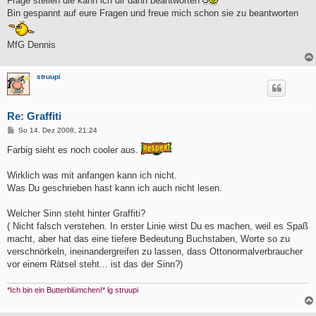
Frage stellen die kann ich dir dann beantworten
Bin gespannt auf eure Fragen und freue mich schon sie zu beantworten
MfG Dennis
struupi
Re: Graffiti
B
So 14. Dez 2008, 21:24
e
i
Farbig sieht es noch cooler aus.
t
r
a
Wirklich was mit anfangen kann ich nicht.
g
Was Du geschrieben hast kann ich auch nicht lesen.
Welcher Sinn steht hinter Graffiti?
( Nicht falsch verstehen. In erster Linie wirst Du es machen, weil es Spaß
macht, aber hat das eine tiefere Bedeutung Buchstaben, Worte so zu
verschnörkeln, ineinandergreifen zu lassen, dass Ottonormalverbraucher
vor einem Rätsel steht... ist das der Sinn?)
*Ich bin ein Butterblümchen!* lg struupi