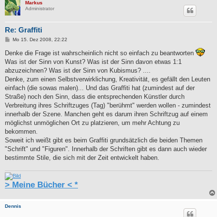
Markus
Administrator
Re: Graffiti
B
Mo 15. Dez 2008, 22:22
e
i
Denke die Frage ist wahrscheinlich nicht so einfach zu beantworten
t
Was ist der Sinn von Kunst? Was ist der Sinn davon etwas 1:1
r
a
abzuzeichnen? Was ist der Sinn von Kubismus? ....
g
Denke, zum einen Selbstverwirklichung, Kreativität, es gefällt den Leuten
einfach (die sowas malen)... Und das Graffiti hat (zumindest auf der
Straße) noch den Sinn, dass die entsprechenden Künstler durch
Verbreitung ihres Schriftzuges (Tag) "berühmt" werden wollen - zumindest
innerhalb der Szene. Manchen geht es darum ihren Schriftzug auf einem
möglichst unmöglichen Ort zu platzieren, um mehr Achtung zu
bekommen.
Soweit ich weißt gibt es beim Graffiti grundsätzlich die beiden Themen
"Schrift" und "Figuren". Innerhalb der Schriften gibt es dann auch wieder
bestimmte Stile, die sich mit der Zeit entwickelt haben.
> Meine Bücher < *
Dennis