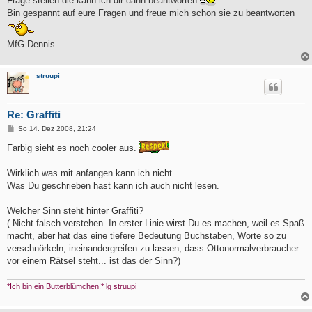
Frage stellen die kann ich dir dann beantworten
Bin gespannt auf eure Fragen und freue mich schon sie zu beantworten
MfG Dennis
struupi
Re: Graffiti
B
So 14. Dez 2008, 21:24
e
i
Farbig sieht es noch cooler aus.
t
r
a
Wirklich was mit anfangen kann ich nicht.
g
Was Du geschrieben hast kann ich auch nicht lesen.
Welcher Sinn steht hinter Graffiti?
( Nicht falsch verstehen. In erster Linie wirst Du es machen, weil es Spaß
macht, aber hat das eine tiefere Bedeutung Buchstaben, Worte so zu
verschnörkeln, ineinandergreifen zu lassen, dass Ottonormalverbraucher
vor einem Rätsel steht... ist das der Sinn?)
*Ich bin ein Butterblümchen!* lg struupi