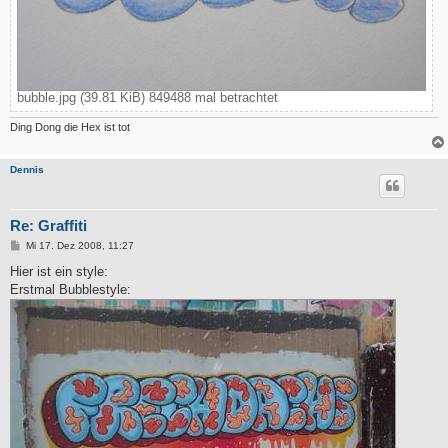
bubble.jpg (39.81 KiB) 849488 mal betrachtet
Ding Dong die Hex ist tot
Dennis
Re: Graffiti
B
Mi 17. Dez 2008, 11:27
e
i
Hier ist ein style:
t
Erstmal Bubblestyle:
r
a
g