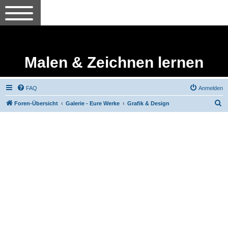
Malen & Zeichnen lernen
FAQ
Anmelden
S
Foren-Übersicht
Galerie - Eure Werke
Grafik & Design
u
c
h
e