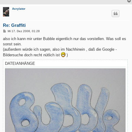
Acrylator
Re: Graffiti
B
Mi 17. Dez 2008, 01:28
e
i
also ich kann mir unter Bubble eigentlich nur das vorstellen. Was soll es
t
sonst sein.
r
a
(außerdem würde ich sagen, also im Nachhinein , daß die Google -
g
Bildersuche doch recht nütlich ist
)
DATEIANHÄNGE