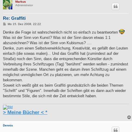
Markus
Administrator
Re: Graffiti
B
Mo 15. Dez 2008, 22:22
e
i
Denke die Frage ist wahrscheinlich nicht so einfach zu beantworten
t
Was ist der Sinn von Kunst? Was ist der Sinn davon etwas 1:1
r
a
abzuzeichnen? Was ist der Sinn von Kubismus? ....
g
Denke, zum einen Selbstverwirklichung, Kreativität, es gefällt den Leuten
einfach (die sowas malen)... Und das Graffiti hat (zumindest auf der
Straße) noch den Sinn, dass die entsprechenden Künstler durch
Verbreitung ihres Schriftzuges (Tag) "berühmt" werden wollen - zumindest
innerhalb der Szene. Manchen geht es darum ihren Schriftzug auf einem
möglichst unmöglichen Ort zu platzieren, um mehr Achtung zu
bekommen.
Soweit ich weißt gibt es beim Graffiti grundsätzlich die beiden Themen
"Schrift" und "Figuren". Innerhalb der Schriften gibt es dann auch wieder
bestimmte Stile, die sich mit der Zeit entwickelt haben.
> Meine Bücher < *
Dennis