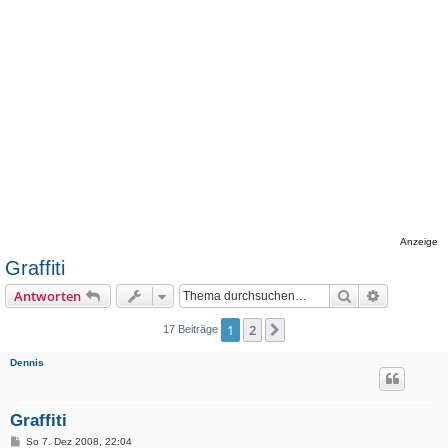
Anzeige
Graffiti
Suche
Erweiterte
Antworten
1
2
Nächste
17 Beiträge
Dennis
Graffiti
B
So 7. Dez 2008, 22:04