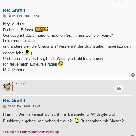
Re: Graffiti
B
Di 16. Dez 2008, 20:38
e
i
Hey Markus,
t
Du hast's Erfasst
r
a
Genauso ist das , manche machen Graffiti nur weil sie "Fame"
g
bekommen wollen ,
und andere weil die Spass am "Verzieren" der Buchstaben haben(Zu den
gehöre ich
)
Und Zu den Styles,Es gibt zB.Wildstyle,Bubblestyle usw.
Ich freue mich auf eure Fragen
MfG Dennis
struupi
Re: Graffiti
B
Di 16. Dez 2008, 21:41
e
i
Hmmm, Dennis kannst Du nicht mal Beispiele für Wildstyle und
t
Bubblestyle geben, wie sehen die aus?
Buchstaben mit Blasen?
r
a
g
*Ich bin ein Butterblümchen!* lg struupi