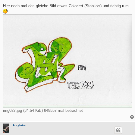
e
i
Hier noch mal das gleiche Bild etwas Coloriert (Stabilo's) und richtig rum
t
r
a
g
img027.jpg (34.54 KiB) 849557 mal betrachtet
Acrylator