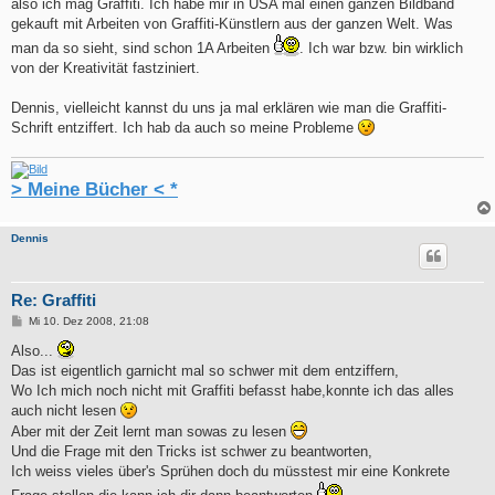
also ich mag Graffiti. Ich habe mir in USA mal einen ganzen Bildband
gekauft mit Arbeiten von Graffiti-Künstlern aus der ganzen Welt. Was
man da so sieht, sind schon 1A Arbeiten
. Ich war bzw. bin wirklich
von der Kreativität fastziniert.
Dennis, vielleicht kannst du uns ja mal erklären wie man die Graffiti-
Schrift entziffert. Ich hab da auch so meine Probleme
> Meine Bücher < *
Dennis
Re: Graffiti
B
Mi 10. Dez 2008, 21:08
e
i
Also...
t
Das ist eigentlich garnicht mal so schwer mit dem entziffern,
r
a
Wo Ich mich noch nicht mit Graffiti befasst habe,konnte ich das alles
g
auch nicht lesen
Aber mit der Zeit lernt man sowas zu lesen
Und die Frage mit den Tricks ist schwer zu beantworten,
Ich weiss vieles über's Sprühen doch du müsstest mir eine Konkrete