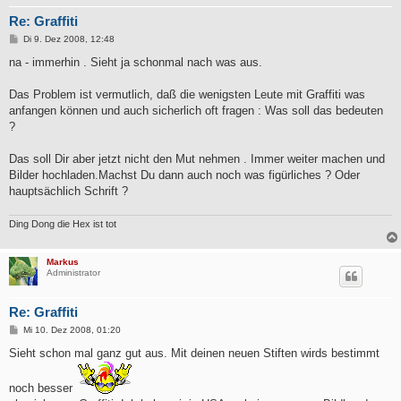
Re: Graffiti
B
Di 9. Dez 2008, 12:48
e
i
na - immerhin . Sieht ja schonmal nach was aus.
t
r
a
Das Problem ist vermutlich, daß die wenigsten Leute mit Graffiti was
g
anfangen können und auch sicherlich oft fragen : Was soll das bedeuten
?
Das soll Dir aber jetzt nicht den Mut nehmen . Immer weiter machen und
Bilder hochladen.Machst Du dann auch noch was figürliches ? Oder
hauptsächlich Schrift ?
Ding Dong die Hex ist tot
Markus
Administrator
Re: Graffiti
B
Mi 10. Dez 2008, 01:20
e
i
Sieht schon mal ganz gut aus. Mit deinen neuen Stiften wirds bestimmt
t
r
a
noch besser
g