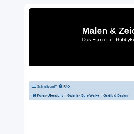
Malen & Zei
Das Forum für Hobbykü
Home
Le
Schnellzugriff
FAQ
Foren-Übersicht
Galerie - Eure Werke
Grafik & Design