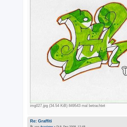
img027.jpg (34.54 KiB) 849543 mal betrachtet
Re: Graffiti
B
von
Acrylator
»
Di 9. Dez 2008, 12:48