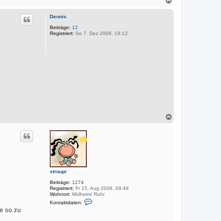
r
k
a
t
c
d
Dennis
h
a
o
Beiträge:
12
t
Registriert:
So 7. Dez 2008, 19:12
e
b
n
e
v
n
o
n
M
a
r
k
u
s
N
a
c
h
o
b
e
n
struupi
Beiträge:
1274
Registriert:
Fr 15. Aug 2008, 09:49
Wohnort:
Mülheim/ Ruhr
K
Kontaktdaten:
o
te so zu
n
t