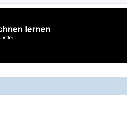
chnen lernen
nstler
rnen
Forum
Bl