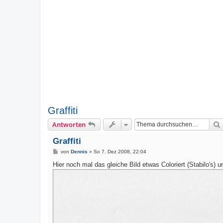
Graffiti
Antworten
Graffiti
B
von
Dennis
»
So 7. Dez 2008, 22:04
e
i
Hier noch mal das gleiche Bild etwas Coloriert (Stabilo's) u
t
r
a
g