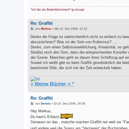
*Ich bin ein Butterblümchen!* lg struupi
Re: Graffiti
B
von
Markus
»
Mo 15. Dez 2008, 22:22
e
i
Denke die Frage ist wahrscheinlich nicht so einfach zu be
t
abzuzeichnen? Was ist der Sinn von Kubismus? ....
r
a
Denke, zum einen Selbstverwirklichung, Kreativität, es gefä
g
Straße) noch den Sinn, dass die entsprechenden Künstler d
der Szene. Manchen geht es darum ihren Schriftzug auf e
Soweit ich weißt gibt es beim Graffiti grundsätzlich die be
bestimmte Stile, die sich mit der Zeit entwickelt haben.
> Meine Bücher < *
Re: Graffiti
B
von
Dennis
»
Di 16. Dez 2008, 20:38
e
i
Hey Markus,
t
Du hast's Erfasst
r
a
Genauso ist das , manche machen Graffiti nur weil sie "
g
und andere weil die Spass am "Verzieren" der Buchstaben