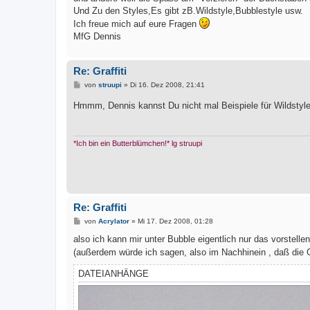
Und Zu den Styles,Es gibt zB.Wildstyle,Bubblestyle usw.
Ich freue mich auf eure Fragen
MfG Dennis
Re: Graffiti
B
von
struupi
»
Di 16. Dez 2008, 21:41
e
i
Hmmm, Dennis kannst Du nicht mal Beispiele für Wildstyl
t
r
a
g
*Ich bin ein Butterblümchen!* lg struupi
Re: Graffiti
B
von
Acrylator
»
Mi 17. Dez 2008, 01:28
e
i
also ich kann mir unter Bubble eigentlich nur das vorstelle
t
(außerdem würde ich sagen, also im Nachhinein , daß die G
r
a
g
DATEIANHÄNGE