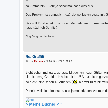
e
i
na - immerhin . Sieht ja schonmal nach was aus.
t
r
a
Das Problem ist vermutlich, daß die wenigsten Leute mit Gr
g
Das soll Dir aber jetzt nicht den Mut nehmen . Immer wei
hauptsächlich Schrift ?
Ding Dong die Hex ist tot
Re: Graffiti
B
von
Markus
»
Mi 10. Dez 2008, 01:20
e
i
t
Sieht schon mal ganz gut aus. Mit deinen neuen Stiften w
r
a
also ich mag Graffiti. Ich habe mir in USA mal einen ganz
g
so sieht, sind schon 1A Arbeiten
. Ich war bzw. bin wirk
Dennis, vielleicht kannst du uns ja mal erklären wie man di
> Meine Bücher < *