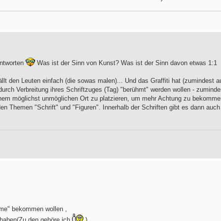
antworten
Was ist der Sinn von Kunst? Was ist der Sinn davon etwas 1:1
llt den Leuten einfach (die sowas malen)... Und das Graffiti hat (zumindest a
urch Verbreitung ihres Schriftzuges (Tag) "berühmt" werden wollen - zuminde
inem möglichst unmöglichen Ort zu platzieren, um mehr Achtung zu bekomme
iden Themen "Schrift" und "Figuren". Innerhalb der Schriften gibt es dann auch
Fame" bekommen wollen ,
 haben(Zu den gehöre ich
)