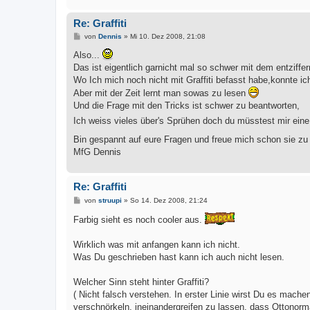
Re: Graffiti
B
von
Dennis
»
Mi 10. Dez 2008, 21:08
e
i
Also...
t
Das ist eigentlich garnicht mal so schwer mit dem entziffer
r
a
Wo Ich mich noch nicht mit Graffiti befasst habe,konnte ic
g
Aber mit der Zeit lernt man sowas zu lesen
Und die Frage mit den Tricks ist schwer zu beantworten,
Ich weiss vieles über's Sprühen doch du müsstest mir eine
Bin gespannt auf eure Fragen und freue mich schon sie z
MfG Dennis
Re: Graffiti
B
von
struupi
»
So 14. Dez 2008, 21:24
e
i
Farbig sieht es noch cooler aus.
t
r
a
Wirklich was mit anfangen kann ich nicht.
g
Was Du geschrieben hast kann ich auch nicht lesen.
Welcher Sinn steht hinter Graffiti?
( Nicht falsch verstehen. In erster Linie wirst Du es mac
verschnörkeln, ineinandergreifen zu lassen, dass Ottonorma