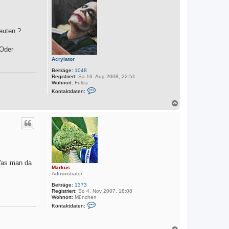
o
b
e
n
euten ?
 Oder
Acrylator
Beiträge:
1048
Registriert:
Sa 16. Aug 2008, 22:51
Wohnort:
Fulda
K
Kontaktdaten:
o
n
N
t
a
a
c
k
h
t
o
d
a
b
t
e
e
n
n
v
 Was man da
Markus
o
Administrator
n
A
Beiträge:
1373
c
Registriert:
So 4. Nov 2007, 18:08
r
Wohnort:
München
y
K
l
Kontaktdaten:
o
a
n
t
t
o
a
N