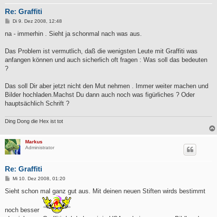
Re: Graffiti
B
Di 9. Dez 2008, 12:48
e
i
na - immerhin . Sieht ja schonmal nach was aus.
t
r
a
Das Problem ist vermutlich, daß die wenigsten Leute mit Graffiti was
g
anfangen können und auch sicherlich oft fragen : Was soll das bedeuten
?
Das soll Dir aber jetzt nicht den Mut nehmen . Immer weiter machen und
Bilder hochladen.Machst Du dann auch noch was figürliches ? Oder
hauptsächlich Schrift ?
Ding Dong die Hex ist tot
Markus
Administrator
Re: Graffiti
B
Mi 10. Dez 2008, 01:20
e
i
Sieht schon mal ganz gut aus. Mit deinen neuen Stiften wirds bestimmt
t
r
a
noch besser
g