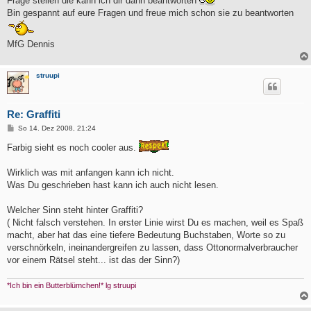
Frage stellen die kann ich dir dann beantworten
Bin gespannt auf eure Fragen und freue mich schon sie zu beantworten
MfG Dennis
struupi
Re: Graffiti
B
So 14. Dez 2008, 21:24
e
i
Farbig sieht es noch cooler aus.
t
r
a
Wirklich was mit anfangen kann ich nicht.
g
Was Du geschrieben hast kann ich auch nicht lesen.
Welcher Sinn steht hinter Graffiti?
( Nicht falsch verstehen. In erster Linie wirst Du es machen, weil es Spaß
macht, aber hat das eine tiefere Bedeutung Buchstaben, Worte so zu
verschnörkeln, ineinandergreifen zu lassen, dass Ottonormalverbraucher
vor einem Rätsel steht... ist das der Sinn?)
*Ich bin ein Butterblümchen!* lg struupi