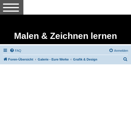
Malen & Zeichnen lernen
FAQ
Anmelden
S
Foren-Übersicht
Galerie - Eure Werke
Grafik & Design
u
c
h
e