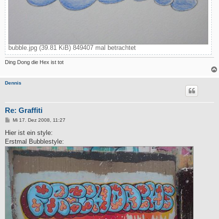
bubble.jpg (39.81 KiB) 849407 mal betrachtet
Ding Dong die Hex ist tot
Dennis
Re: Graffiti
B
Mi 17. Dez 2008, 11:27
e
i
Hier ist ein style:
t
Erstmal Bubblestyle:
r
a
g