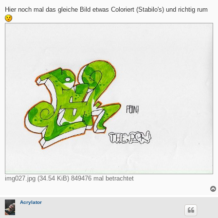
e
i
Hier noch mal das gleiche Bild etwas Coloriert (Stabilo's) und richtig rum
t
r
a
g
img027.jpg (34.54 KiB) 849476 mal betrachtet
Acrylator