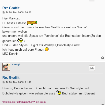
Re: Graffiti
B
Di 16. Dez 2008, 20:38
e
i
Hey Markus,
t
Du hast's Erfasst
r
a
Genauso ist das , manche machen Graffiti nur weil sie "Fame"
g
bekommen wollen ,
und andere weil die Spass am "Verzieren" der Buchstaben haben(Zu den
gehöre ich
)
Und Zu den Styles,Es gibt zB.Wildstyle,Bubblestyle usw.
Ich freue mich auf eure Fragen
MfG Dennis
struupi
Re: Graffiti
B
Di 16. Dez 2008, 21:41
e
i
Hmmm, Dennis kannst Du nicht mal Beispiele für Wildstyle und
t
Bubblestyle geben, wie sehen die aus?
Buchstaben mit Blasen?
r
a
g
*Ich bin ein Butterblümchen!* lg struupi