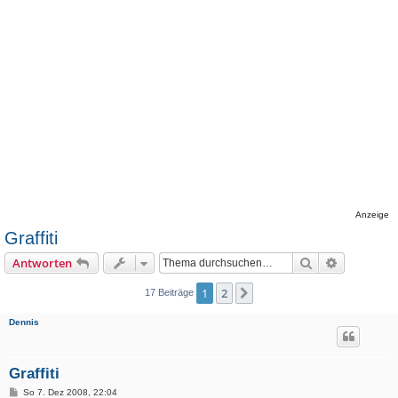
Anzeige
Graffiti
Suche
Erweiterte
Antworten
1
2
Nächste
17 Beiträge
Dennis
Graffiti
B
So 7. Dez 2008, 22:04