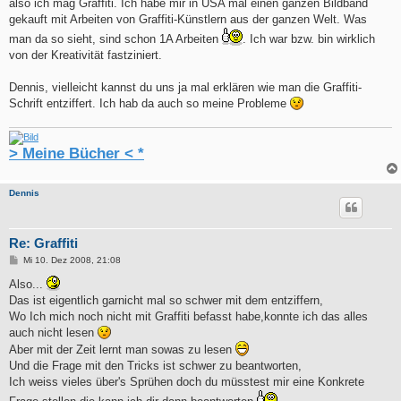
also ich mag Graffiti. Ich habe mir in USA mal einen ganzen Bildband
gekauft mit Arbeiten von Graffiti-Künstlern aus der ganzen Welt. Was
man da so sieht, sind schon 1A Arbeiten
. Ich war bzw. bin wirklich
von der Kreativität fastziniert.
Dennis, vielleicht kannst du uns ja mal erklären wie man die Graffiti-
Schrift entziffert. Ich hab da auch so meine Probleme
> Meine Bücher < *
Dennis
Re: Graffiti
B
Mi 10. Dez 2008, 21:08
e
i
Also...
t
Das ist eigentlich garnicht mal so schwer mit dem entziffern,
r
a
Wo Ich mich noch nicht mit Graffiti befasst habe,konnte ich das alles
g
auch nicht lesen
Aber mit der Zeit lernt man sowas zu lesen
Und die Frage mit den Tricks ist schwer zu beantworten,
Ich weiss vieles über's Sprühen doch du müsstest mir eine Konkrete