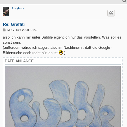
Acrylator
Re: Graffiti
B
Mi 17. Dez 2008, 01:28
e
i
also ich kann mir unter Bubble eigentlich nur das vorstellen. Was soll es
t
sonst sein.
r
a
(außerdem würde ich sagen, also im Nachhinein , daß die Google -
g
Bildersuche doch recht nütlich ist
)
DATEIANHÄNGE