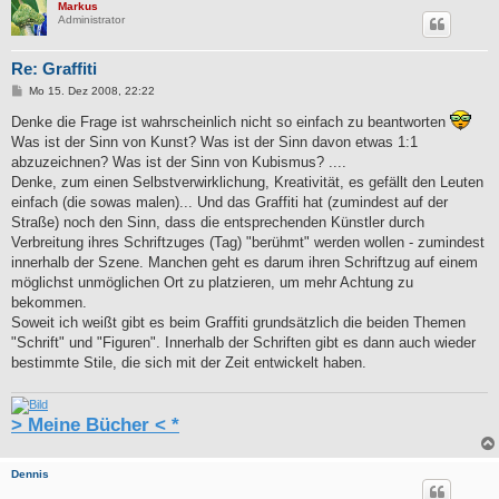
Markus
Administrator
Re: Graffiti
B
Mo 15. Dez 2008, 22:22
e
i
Denke die Frage ist wahrscheinlich nicht so einfach zu beantworten
t
Was ist der Sinn von Kunst? Was ist der Sinn davon etwas 1:1
r
a
abzuzeichnen? Was ist der Sinn von Kubismus? ....
g
Denke, zum einen Selbstverwirklichung, Kreativität, es gefällt den Leuten
einfach (die sowas malen)... Und das Graffiti hat (zumindest auf der
Straße) noch den Sinn, dass die entsprechenden Künstler durch
Verbreitung ihres Schriftzuges (Tag) "berühmt" werden wollen - zumindest
innerhalb der Szene. Manchen geht es darum ihren Schriftzug auf einem
möglichst unmöglichen Ort zu platzieren, um mehr Achtung zu
bekommen.
Soweit ich weißt gibt es beim Graffiti grundsätzlich die beiden Themen
"Schrift" und "Figuren". Innerhalb der Schriften gibt es dann auch wieder
bestimmte Stile, die sich mit der Zeit entwickelt haben.
> Meine Bücher < *
Dennis