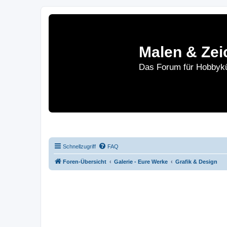
Malen & Zei
Das Forum für Hobbykü
Home
Le
Schnellzugriff
FAQ
Foren-Übersicht
Galerie - Eure Werke
Grafik & Design