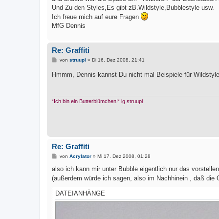
Und Zu den Styles,Es gibt zB.Wildstyle,Bubblestyle usw.
Ich freue mich auf eure Fragen
MfG Dennis
Re: Graffiti
B
von
struupi
»
Di 16. Dez 2008, 21:41
e
i
Hmmm, Dennis kannst Du nicht mal Beispiele für Wildstyl
t
r
a
g
*Ich bin ein Butterblümchen!* lg struupi
Re: Graffiti
B
von
Acrylator
»
Mi 17. Dez 2008, 01:28
e
i
also ich kann mir unter Bubble eigentlich nur das vorstelle
t
(außerdem würde ich sagen, also im Nachhinein , daß die G
r
a
g
DATEIANHÄNGE