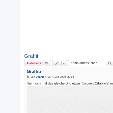
Graffiti
Antworten
Graffiti
B
von
Dennis
»
So 7. Dez 2008, 22:04
e
i
Hier noch mal das gleiche Bild etwas Coloriert (Stabilo's) u
t
r
a
g