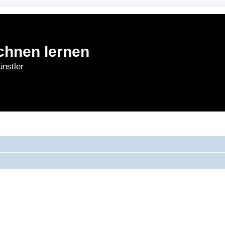
chnen lernen
nstler
rnen
Forum
Bl