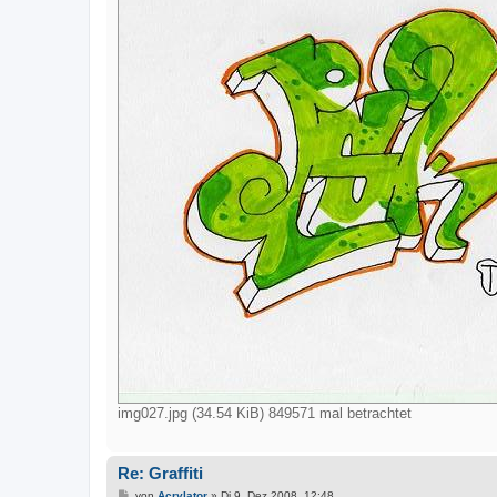
img027.jpg (34.54 KiB) 849571 mal betrachtet
Re: Graffiti
B
von
Acrylator
»
Di 9. Dez 2008, 12:48