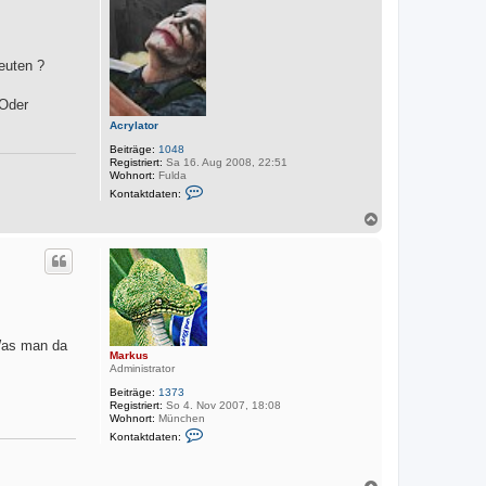
o
b
e
n
euten ?
 Oder
Acrylator
Beiträge:
1048
Registriert:
Sa 16. Aug 2008, 22:51
Wohnort:
Fulda
K
Kontaktdaten:
o
n
N
t
a
a
c
k
h
t
o
d
a
b
t
e
e
n
n
v
 Was man da
Markus
o
Administrator
n
A
Beiträge:
1373
c
Registriert:
So 4. Nov 2007, 18:08
r
Wohnort:
München
y
K
l
Kontaktdaten:
o
a
n
t
t
o
a
N