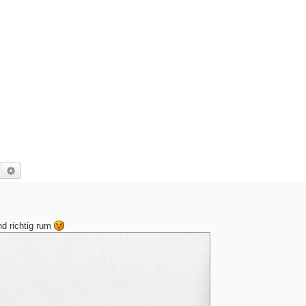
Suche
Erweiterte Suche
nd richtig rum