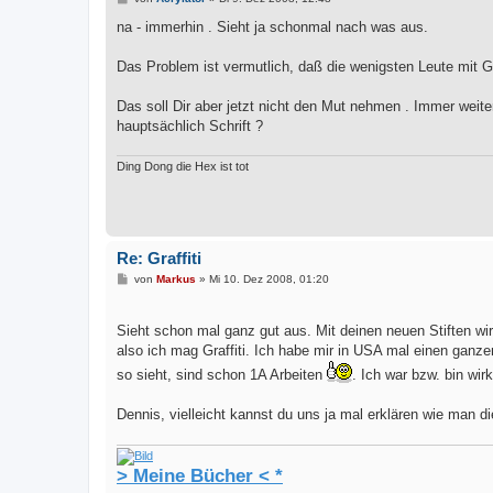
e
i
na - immerhin . Sieht ja schonmal nach was aus.
t
r
a
Das Problem ist vermutlich, daß die wenigsten Leute mit Gr
g
Das soll Dir aber jetzt nicht den Mut nehmen . Immer wei
hauptsächlich Schrift ?
Ding Dong die Hex ist tot
Re: Graffiti
B
von
Markus
»
Mi 10. Dez 2008, 01:20
e
i
t
Sieht schon mal ganz gut aus. Mit deinen neuen Stiften w
r
a
also ich mag Graffiti. Ich habe mir in USA mal einen ganz
g
so sieht, sind schon 1A Arbeiten
. Ich war bzw. bin wirk
Dennis, vielleicht kannst du uns ja mal erklären wie man di
> Meine Bücher < *