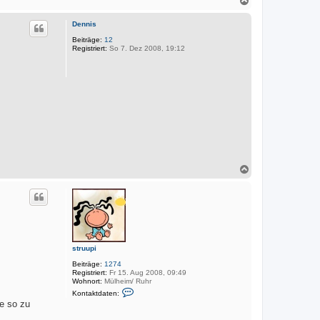
r
k
a
t
c
d
Dennis
h
a
o
Beiträge:
12
t
Registriert:
So 7. Dez 2008, 19:12
e
b
n
e
v
n
o
n
M
a
r
k
u
s
N
a
c
h
o
b
e
n
struupi
Beiträge:
1274
Registriert:
Fr 15. Aug 2008, 09:49
Wohnort:
Mülheim/ Ruhr
K
Kontaktdaten:
o
te so zu
n
t