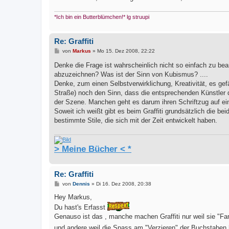
*Ich bin ein Butterblümchen!* lg struupi
Re: Graffiti
B
von
Markus
»
Mo 15. Dez 2008, 22:22
e
i
Denke die Frage ist wahrscheinlich nicht so einfach zu be
t
abzuzeichnen? Was ist der Sinn von Kubismus? ....
r
a
Denke, zum einen Selbstverwirklichung, Kreativität, es gefä
g
Straße) noch den Sinn, dass die entsprechenden Künstler d
der Szene. Manchen geht es darum ihren Schriftzug auf e
Soweit ich weißt gibt es beim Graffiti grundsätzlich die be
bestimmte Stile, die sich mit der Zeit entwickelt haben.
> Meine Bücher < *
Re: Graffiti
B
von
Dennis
»
Di 16. Dez 2008, 20:38
e
i
Hey Markus,
t
Du hast's Erfasst
r
a
Genauso ist das , manche machen Graffiti nur weil sie "
g
und andere weil die Spass am "Verzieren" der Buchstaben