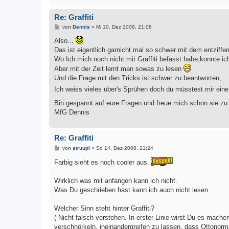
Re: Graffiti
B
von
Dennis
»
Mi 10. Dez 2008, 21:08
e
i
Also...
t
Das ist eigentlich garnicht mal so schwer mit dem entziffer
r
a
Wo Ich mich noch nicht mit Graffiti befasst habe,konnte ic
g
Aber mit der Zeit lernt man sowas zu lesen
Und die Frage mit den Tricks ist schwer zu beantworten,
Ich weiss vieles über's Sprühen doch du müsstest mir eine
Bin gespannt auf eure Fragen und freue mich schon sie z
MfG Dennis
Re: Graffiti
B
von
struupi
»
So 14. Dez 2008, 21:24
e
i
Farbig sieht es noch cooler aus.
t
r
a
Wirklich was mit anfangen kann ich nicht.
g
Was Du geschrieben hast kann ich auch nicht lesen.
Welcher Sinn steht hinter Graffiti?
( Nicht falsch verstehen. In erster Linie wirst Du es mac
verschnörkeln, ineinandergreifen zu lassen, dass Ottonorma