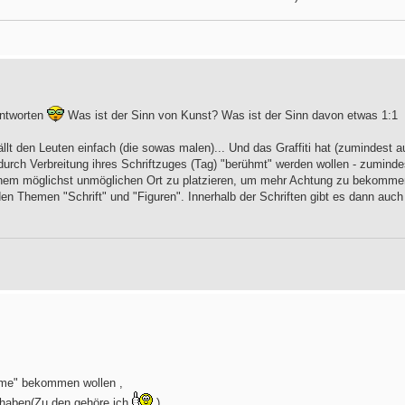
antworten
Was ist der Sinn von Kunst? Was ist der Sinn davon etwas 1:1
llt den Leuten einfach (die sowas malen)... Und das Graffiti hat (zumindest a
urch Verbreitung ihres Schriftzuges (Tag) "berühmt" werden wollen - zuminde
inem möglichst unmöglichen Ort zu platzieren, um mehr Achtung zu bekomme
iden Themen "Schrift" und "Figuren". Innerhalb der Schriften gibt es dann auch
Fame" bekommen wollen ,
 haben(Zu den gehöre ich
)