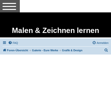
Malen & Zeichnen lernen
FAQ
Anmelden
S
Foren-Übersicht
Galerie - Eure Werke
Grafik & Design
u
c
h
e