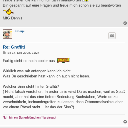
Frage stellen die kann ich dir dann beantworten
Bin gespannt auf eure Fragen und freue mich schon sie zu beantworten
MfG Dennis
struupi
Re: Graffiti
B
So 14. Dez 2008, 21:24
e
i
Farbig sieht es noch cooler aus.
t
r
a
Wirklich was mit anfangen kann ich nicht.
g
Was Du geschrieben hast kann ich auch nicht lesen.
Welcher Sinn steht hinter Graffiti?
( Nicht falsch verstehen. In erster Linie wirst Du es machen, weil es Spaß
macht, aber hat das eine tiefere Bedeutung Buchstaben, Worte so zu
verschnörkeln, ineinandergreifen zu lassen, dass Ottonormalverbraucher
vor einem Rätsel steht... ist das der Sinn?)
*Ich bin ein Butterblümchen!* lg struupi