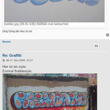
bubble.jpg (39.81 KiB) 849564 mal betrachtet
Ding Dong die Hex ist tot
Dennis
Re: Graffiti
B
Mi 17. Dez 2008, 11:27
e
i
Hier ist ein style:
t
Erstmal Bubblestyle:
r
a
g