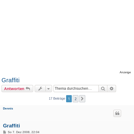
Anzeige
Graffiti
Suche
Erweiterte
Antworten
1
2
Nächste
17 Beiträge
Dennis
Graffiti
B
So 7. Dez 2008, 22:04