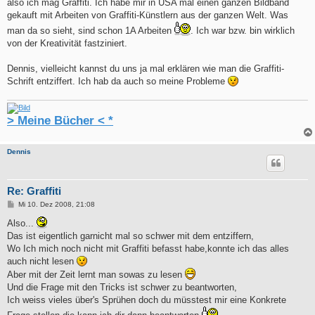
also ich mag Graffiti. Ich habe mir in USA mal einen ganzen Bildband
gekauft mit Arbeiten von Graffiti-Künstlern aus der ganzen Welt. Was
man da so sieht, sind schon 1A Arbeiten
. Ich war bzw. bin wirklich
von der Kreativität fastziniert.
Dennis, vielleicht kannst du uns ja mal erklären wie man die Graffiti-
Schrift entziffert. Ich hab da auch so meine Probleme
> Meine Bücher < *
Dennis
Re: Graffiti
B
Mi 10. Dez 2008, 21:08
e
i
Also...
t
Das ist eigentlich garnicht mal so schwer mit dem entziffern,
r
a
Wo Ich mich noch nicht mit Graffiti befasst habe,konnte ich das alles
g
auch nicht lesen
Aber mit der Zeit lernt man sowas zu lesen
Und die Frage mit den Tricks ist schwer zu beantworten,
Ich weiss vieles über's Sprühen doch du müsstest mir eine Konkrete