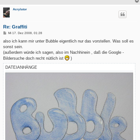
Acrylator
Re: Graffiti
B
Mi 17. Dez 2008, 01:28
e
i
also ich kann mir unter Bubble eigentlich nur das vorstellen. Was soll es
t
sonst sein.
r
a
(außerdem würde ich sagen, also im Nachhinein , daß die Google -
g
Bildersuche doch recht nütlich ist
)
DATEIANHÄNGE