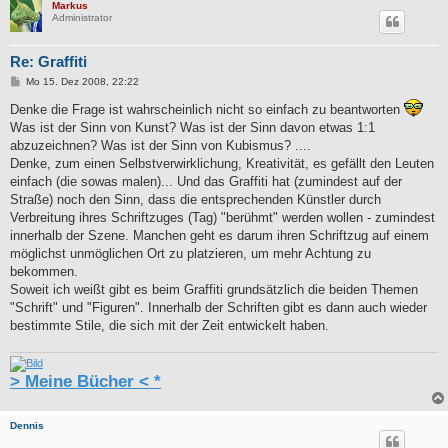
Markus
Administrator
Re: Graffiti
B
Mo 15. Dez 2008, 22:22
e
i
Denke die Frage ist wahrscheinlich nicht so einfach zu beantworten
t
Was ist der Sinn von Kunst? Was ist der Sinn davon etwas 1:1
r
a
abzuzeichnen? Was ist der Sinn von Kubismus? ....
g
Denke, zum einen Selbstverwirklichung, Kreativität, es gefällt den Leuten
einfach (die sowas malen)... Und das Graffiti hat (zumindest auf der
Straße) noch den Sinn, dass die entsprechenden Künstler durch
Verbreitung ihres Schriftzuges (Tag) "berühmt" werden wollen - zumindest
innerhalb der Szene. Manchen geht es darum ihren Schriftzug auf einem
möglichst unmöglichen Ort zu platzieren, um mehr Achtung zu
bekommen.
Soweit ich weißt gibt es beim Graffiti grundsätzlich die beiden Themen
"Schrift" und "Figuren". Innerhalb der Schriften gibt es dann auch wieder
bestimmte Stile, die sich mit der Zeit entwickelt haben.
> Meine Bücher < *
Dennis