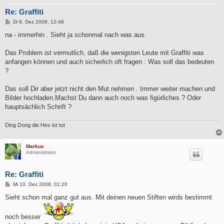
Re: Graffiti
B
Di 9. Dez 2008, 12:48
e
i
na - immerhin . Sieht ja schonmal nach was aus.
t
r
a
Das Problem ist vermutlich, daß die wenigsten Leute mit Graffiti was
g
anfangen können und auch sicherlich oft fragen : Was soll das bedeuten
?
Das soll Dir aber jetzt nicht den Mut nehmen . Immer weiter machen und
Bilder hochladen.Machst Du dann auch noch was figürliches ? Oder
hauptsächlich Schrift ?
Ding Dong die Hex ist tot
Markus
Administrator
Re: Graffiti
B
Mi 10. Dez 2008, 01:20
e
i
Sieht schon mal ganz gut aus. Mit deinen neuen Stiften wirds bestimmt
t
r
a
noch besser
g