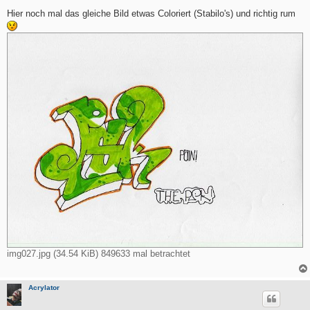
e
i
Hier noch mal das gleiche Bild etwas Coloriert (Stabilo's) und richtig rum
t
r
a
g
img027.jpg (34.54 KiB) 849633 mal betrachtet
Acrylator