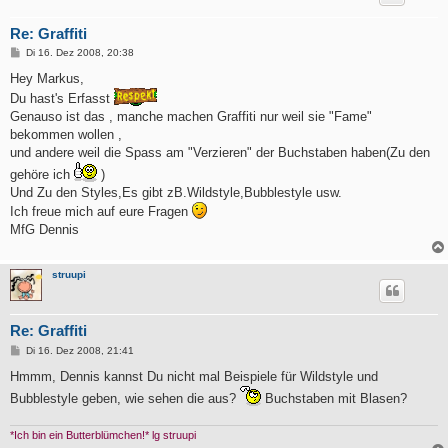
Re: Graffiti
B
Di 16. Dez 2008, 20:38
e
i
Hey Markus,
t
Du hast's Erfasst
r
a
Genauso ist das , manche machen Graffiti nur weil sie "Fame"
g
bekommen wollen ,
und andere weil die Spass am "Verzieren" der Buchstaben haben(Zu den
gehöre ich
)
Und Zu den Styles,Es gibt zB.Wildstyle,Bubblestyle usw.
Ich freue mich auf eure Fragen
MfG Dennis
struupi
Re: Graffiti
B
Di 16. Dez 2008, 21:41
e
i
Hmmm, Dennis kannst Du nicht mal Beispiele für Wildstyle und
t
Bubblestyle geben, wie sehen die aus?
Buchstaben mit Blasen?
r
a
g
*Ich bin ein Butterblümchen!* lg struupi