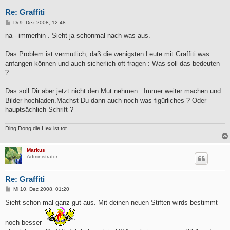
Re: Graffiti
B
Di 9. Dez 2008, 12:48
e
i
na - immerhin . Sieht ja schonmal nach was aus.
t
r
a
Das Problem ist vermutlich, daß die wenigsten Leute mit Graffiti was
g
anfangen können und auch sicherlich oft fragen : Was soll das bedeuten
?
Das soll Dir aber jetzt nicht den Mut nehmen . Immer weiter machen und
Bilder hochladen.Machst Du dann auch noch was figürliches ? Oder
hauptsächlich Schrift ?
Ding Dong die Hex ist tot
Markus
Administrator
Re: Graffiti
B
Mi 10. Dez 2008, 01:20
e
i
Sieht schon mal ganz gut aus. Mit deinen neuen Stiften wirds bestimmt
t
r
a
noch besser
g