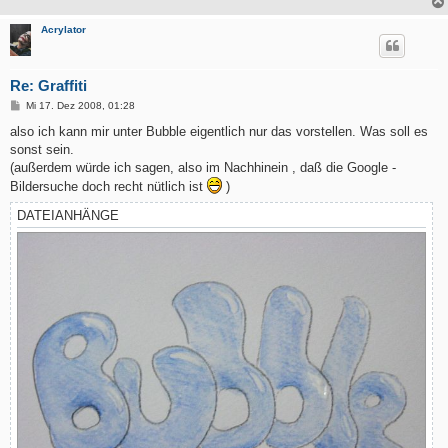
Acrylator
Re: Graffiti
B
Mi 17. Dez 2008, 01:28
e
i
also ich kann mir unter Bubble eigentlich nur das vorstellen. Was soll es
t
sonst sein.
r
a
(außerdem würde ich sagen, also im Nachhinein , daß die Google -
g
Bildersuche doch recht nütlich ist
)
DATEIANHÄNGE