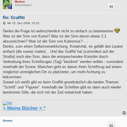
Markus
Administrator
Re: Graffiti
B
Mo 15. Dez 2008, 22:22
e
i
Denke die Frage ist wahrscheinlich nicht so einfach zu beantworten
t
Was ist der Sinn von Kunst? Was ist der Sinn davon etwas 1:1
r
a
abzuzeichnen? Was ist der Sinn von Kubismus? ....
g
Denke, zum einen Selbstverwirklichung, Kreativität, es gefällt den Leuten
einfach (die sowas malen)... Und das Graffiti hat (zumindest auf der
Straße) noch den Sinn, dass die entsprechenden Künstler durch
Verbreitung ihres Schriftzuges (Tag) "berühmt" werden wollen - zumindest
innerhalb der Szene. Manchen geht es darum ihren Schriftzug auf einem
möglichst unmöglichen Ort zu platzieren, um mehr Achtung zu
bekommen.
Soweit ich weißt gibt es beim Graffiti grundsätzlich die beiden Themen
"Schrift" und "Figuren". Innerhalb der Schriften gibt es dann auch wieder
bestimmte Stile, die sich mit der Zeit entwickelt haben.
> Meine Bücher < *
Dennis