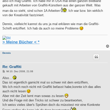
also ich mag Graffiti. Ich habe mir in USA mal einen ganzen Bildband
gekauft mit Arbeiten von Graffiti-Künstlern aus der ganzen Welt. Was
man da so sieht, sind schon 1A Arbeiten
. Ich war bzw. bin wirklich
von der Kreativität fastziniert.
Dennis, vielleicht kannst du uns ja mal erklären wie man die Graffiti-
Schrift entziffert. Ich hab da auch so meine Probleme
> Meine Bücher < *
Dennis
Re: Graffiti
B
Mi 10. Dez 2008, 21:08
e
i
Also...
t
Das ist eigentlich garnicht mal so schwer mit dem entziffern,
r
a
Wo Ich mich noch nicht mit Graffiti befasst habe,konnte ich das alles
g
auch nicht lesen
Aber mit der Zeit lernt man sowas zu lesen
Und die Frage mit den Tricks ist schwer zu beantworten,
Ich weiss vieles über's Sprühen doch du müsstest mir eine Konkrete