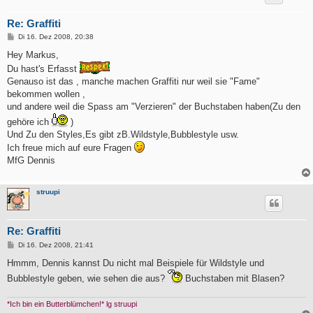
Re: Graffiti
B
Di 16. Dez 2008, 20:38
e
i
Hey Markus,
t
Du hast's Erfasst
r
a
Genauso ist das , manche machen Graffiti nur weil sie "Fame"
g
bekommen wollen ,
und andere weil die Spass am "Verzieren" der Buchstaben haben(Zu den
gehöre ich
)
Und Zu den Styles,Es gibt zB.Wildstyle,Bubblestyle usw.
Ich freue mich auf eure Fragen
MfG Dennis
struupi
Re: Graffiti
B
Di 16. Dez 2008, 21:41
e
i
Hmmm, Dennis kannst Du nicht mal Beispiele für Wildstyle und
t
Bubblestyle geben, wie sehen die aus?
Buchstaben mit Blasen?
r
a
g
*Ich bin ein Butterblümchen!* lg struupi