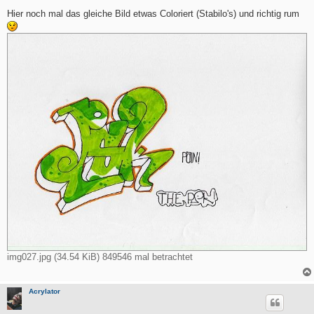
e
i
Hier noch mal das gleiche Bild etwas Coloriert (Stabilo's) und richtig rum
t
r
a
g
img027.jpg (34.54 KiB) 849546 mal betrachtet
Acrylator