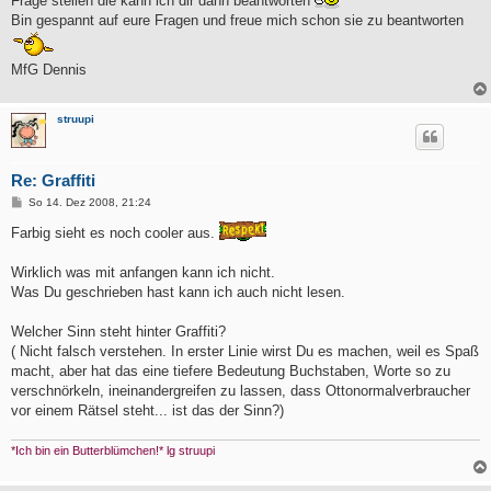
Frage stellen die kann ich dir dann beantworten
Bin gespannt auf eure Fragen und freue mich schon sie zu beantworten
MfG Dennis
struupi
Re: Graffiti
B
So 14. Dez 2008, 21:24
e
i
Farbig sieht es noch cooler aus.
t
r
a
Wirklich was mit anfangen kann ich nicht.
g
Was Du geschrieben hast kann ich auch nicht lesen.
Welcher Sinn steht hinter Graffiti?
( Nicht falsch verstehen. In erster Linie wirst Du es machen, weil es Spaß
macht, aber hat das eine tiefere Bedeutung Buchstaben, Worte so zu
verschnörkeln, ineinandergreifen zu lassen, dass Ottonormalverbraucher
vor einem Rätsel steht... ist das der Sinn?)
*Ich bin ein Butterblümchen!* lg struupi