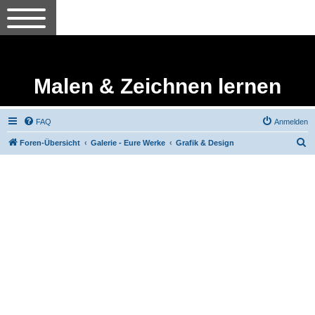
Malen & Zeichnen lernen
FAQ
Anmelden
S
Foren-Übersicht
Galerie - Eure Werke
Grafik & Design
u
c
h
e