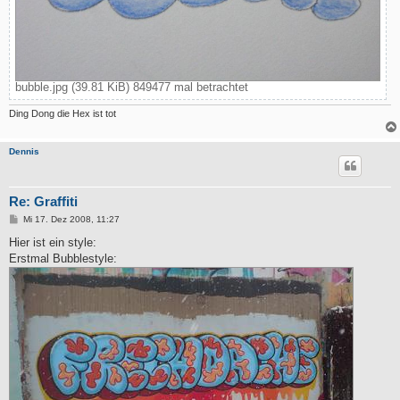
bubble.jpg (39.81 KiB) 849477 mal betrachtet
Ding Dong die Hex ist tot
Dennis
Re: Graffiti
B
Mi 17. Dez 2008, 11:27
e
i
Hier ist ein style:
t
Erstmal Bubblestyle:
r
a
g