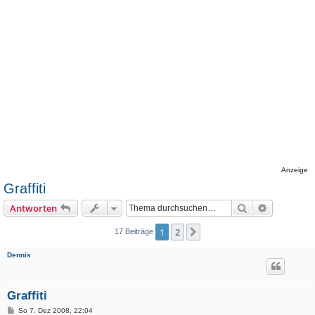
Anzeige
Graffiti
Suche
Erweiterte
Antworten
1
2
Nächste
17 Beiträge
Dennis
Graffiti
B
So 7. Dez 2008, 22:04