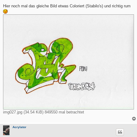
e
i
Hier noch mal das gleiche Bild etwas Coloriert (Stabilo's) und richtig rum
t
r
a
g
img027.jpg (34.54 KiB) 849550 mal betrachtet
Acrylator