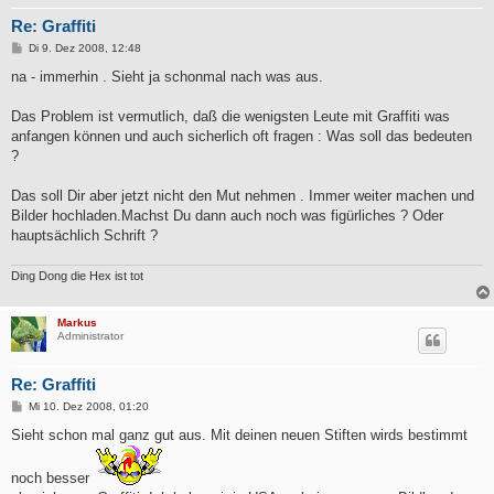
Re: Graffiti
B
Di 9. Dez 2008, 12:48
e
i
na - immerhin . Sieht ja schonmal nach was aus.
t
r
a
Das Problem ist vermutlich, daß die wenigsten Leute mit Graffiti was
g
anfangen können und auch sicherlich oft fragen : Was soll das bedeuten
?
Das soll Dir aber jetzt nicht den Mut nehmen . Immer weiter machen und
Bilder hochladen.Machst Du dann auch noch was figürliches ? Oder
hauptsächlich Schrift ?
Ding Dong die Hex ist tot
Markus
Administrator
Re: Graffiti
B
Mi 10. Dez 2008, 01:20
e
i
Sieht schon mal ganz gut aus. Mit deinen neuen Stiften wirds bestimmt
t
r
a
noch besser
g