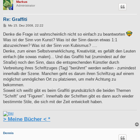
Markus
Administrator
Re: Graffiti
B
Mo 15. Dez 2008, 22:22
e
i
Denke die Frage ist wahrscheinlich nicht so einfach zu beantworten
t
Was ist der Sinn von Kunst? Was ist der Sinn davon etwas 1:1
r
a
abzuzeichnen? Was ist der Sinn von Kubismus? ....
g
Denke, zum einen Selbstverwirklichung, Kreativität, es gefällt den Leuten
einfach (die sowas malen)... Und das Graffiti hat (zumindest auf der
Straße) noch den Sinn, dass die entsprechenden Künstler durch
Verbreitung ihres Schriftzuges (Tag) "berühmt" werden wollen - zumindest
innerhalb der Szene. Manchen geht es darum ihren Schriftzug auf einem
möglichst unmöglichen Ort zu platzieren, um mehr Achtung zu
bekommen.
Soweit ich weißt gibt es beim Graffiti grundsätzlich die beiden Themen
"Schrift" und "Figuren". Innerhalb der Schriften gibt es dann auch wieder
bestimmte Stile, die sich mit der Zeit entwickelt haben.
> Meine Bücher < *
Dennis