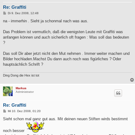
Re: Graffiti
B
Di 9. Dez 2008, 12:48
e
i
na - immerhin . Sieht ja schonmal nach was aus.
t
r
a
Das Problem ist vermutlich, daß die wenigsten Leute mit Graffiti was
g
anfangen können und auch sicherlich oft fragen : Was soll das bedeuten
?
Das soll Dir aber jetzt nicht den Mut nehmen . Immer weiter machen und
Bilder hochladen.Machst Du dann auch noch was figürliches ? Oder
hauptsächlich Schrift ?
Ding Dong die Hex ist tot
Markus
Administrator
Re: Graffiti
B
Mi 10. Dez 2008, 01:20
e
i
Sieht schon mal ganz gut aus. Mit deinen neuen Stiften wirds bestimmt
t
r
a
noch besser
g