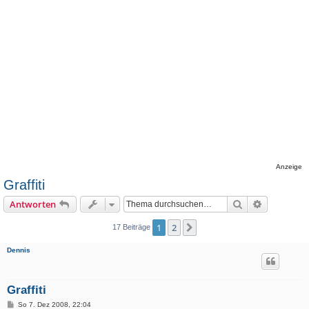
Anzeige
Graffiti
Suche
Erweiterte
Antworten
1
2
Nächste
17 Beiträge
Dennis
Graffiti
B
So 7. Dez 2008, 22:04