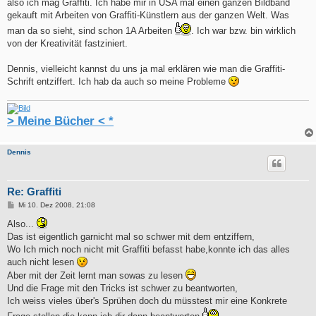
also ich mag Graffiti. Ich habe mir in USA mal einen ganzen Bildband
gekauft mit Arbeiten von Graffiti-Künstlern aus der ganzen Welt. Was
man da so sieht, sind schon 1A Arbeiten
. Ich war bzw. bin wirklich
von der Kreativität fastziniert.
Dennis, vielleicht kannst du uns ja mal erklären wie man die Graffiti-
Schrift entziffert. Ich hab da auch so meine Probleme
> Meine Bücher < *
Dennis
Re: Graffiti
B
Mi 10. Dez 2008, 21:08
e
i
Also...
t
Das ist eigentlich garnicht mal so schwer mit dem entziffern,
r
a
Wo Ich mich noch nicht mit Graffiti befasst habe,konnte ich das alles
g
auch nicht lesen
Aber mit der Zeit lernt man sowas zu lesen
Und die Frage mit den Tricks ist schwer zu beantworten,
Ich weiss vieles über's Sprühen doch du müsstest mir eine Konkrete