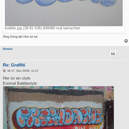
bubble.jpg (39.81 KiB) 849480 mal betrachtet
Ding Dong die Hex ist tot
Dennis
Re: Graffiti
B
Mi 17. Dez 2008, 11:27
e
i
Hier ist ein style:
t
Erstmal Bubblestyle:
r
a
g