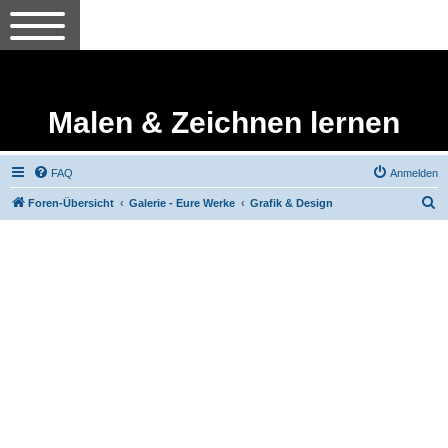
Malen & Zeichnen lernen
FAQ
Anmelden
S
Foren-Übersicht
Galerie - Eure Werke
Grafik & Design
u
c
h
e