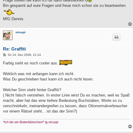
Frage stellen die kann ich dir dann beantworten
Bin gespannt auf eure Fragen und freue mich schon sie zu beantworten
MfG Dennis
struupi
Re: Graffiti
B
So 14. Dez 2008, 21:24
e
i
Farbig sieht es noch cooler aus.
t
r
a
Wirklich was mit anfangen kann ich nicht.
g
Was Du geschrieben hast kann ich auch nicht lesen.
Welcher Sinn steht hinter Graffiti?
( Nicht falsch verstehen. In erster Linie wirst Du es machen, weil es Spaß
macht, aber hat das eine tiefere Bedeutung Buchstaben, Worte so zu
verschnörkeln, ineinandergreifen zu lassen, dass Ottonormalverbraucher
vor einem Rätsel steht... ist das der Sinn?)
*Ich bin ein Butterblümchen!* lg struupi