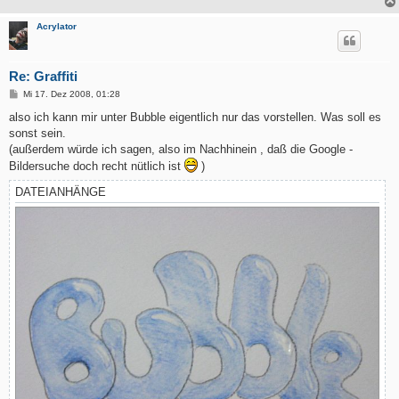
Acrylator
Re: Graffiti
B
Mi 17. Dez 2008, 01:28
e
i
also ich kann mir unter Bubble eigentlich nur das vorstellen. Was soll es
t
sonst sein.
r
a
(außerdem würde ich sagen, also im Nachhinein , daß die Google -
g
Bildersuche doch recht nütlich ist
)
DATEIANHÄNGE