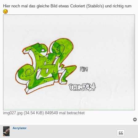
e
i
Hier noch mal das gleiche Bild etwas Coloriert (Stabilo's) und richtig rum
t
r
a
g
img027.jpg (34.54 KiB) 849549 mal betrachtet
Acrylator