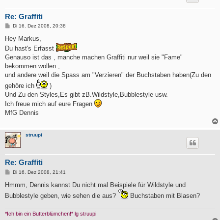
Re: Graffiti
B
Di 16. Dez 2008, 20:38
e
i
Hey Markus,
t
Du hast's Erfasst
r
a
Genauso ist das , manche machen Graffiti nur weil sie "Fame"
g
bekommen wollen ,
und andere weil die Spass am "Verzieren" der Buchstaben haben(Zu den
gehöre ich
)
Und Zu den Styles,Es gibt zB.Wildstyle,Bubblestyle usw.
Ich freue mich auf eure Fragen
MfG Dennis
struupi
Re: Graffiti
B
Di 16. Dez 2008, 21:41
e
i
Hmmm, Dennis kannst Du nicht mal Beispiele für Wildstyle und
t
Bubblestyle geben, wie sehen die aus?
Buchstaben mit Blasen?
r
a
g
*Ich bin ein Butterblümchen!* lg struupi