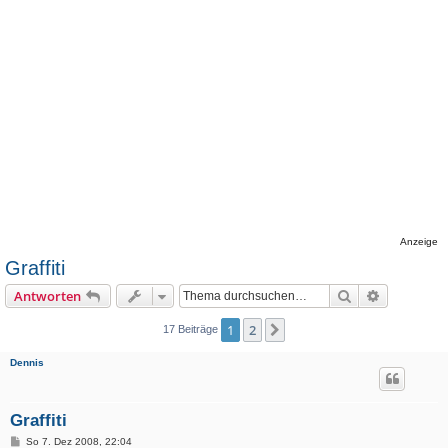
Anzeige
Graffiti
Suche
Erweiterte
Antworten
1
2
Nächste
17 Beiträge
Dennis
Graffiti
B
So 7. Dez 2008, 22:04