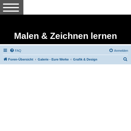
Malen & Zeichnen lernen
FAQ
Anmelden
S
Foren-Übersicht
Galerie - Eure Werke
Grafik & Design
u
c
h
e