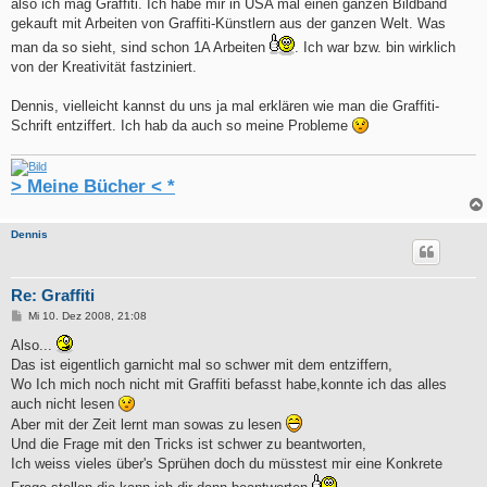
also ich mag Graffiti. Ich habe mir in USA mal einen ganzen Bildband
gekauft mit Arbeiten von Graffiti-Künstlern aus der ganzen Welt. Was
man da so sieht, sind schon 1A Arbeiten
. Ich war bzw. bin wirklich
von der Kreativität fastziniert.
Dennis, vielleicht kannst du uns ja mal erklären wie man die Graffiti-
Schrift entziffert. Ich hab da auch so meine Probleme
> Meine Bücher < *
Dennis
Re: Graffiti
B
Mi 10. Dez 2008, 21:08
e
i
Also...
t
Das ist eigentlich garnicht mal so schwer mit dem entziffern,
r
a
Wo Ich mich noch nicht mit Graffiti befasst habe,konnte ich das alles
g
auch nicht lesen
Aber mit der Zeit lernt man sowas zu lesen
Und die Frage mit den Tricks ist schwer zu beantworten,
Ich weiss vieles über's Sprühen doch du müsstest mir eine Konkrete