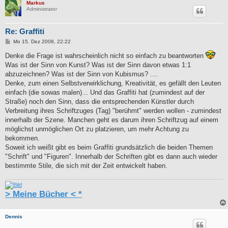
Markus
Administrator
Re: Graffiti
B
Mo 15. Dez 2008, 22:22
e
i
Denke die Frage ist wahrscheinlich nicht so einfach zu beantworten
t
Was ist der Sinn von Kunst? Was ist der Sinn davon etwas 1:1
r
a
abzuzeichnen? Was ist der Sinn von Kubismus? ....
g
Denke, zum einen Selbstverwirklichung, Kreativität, es gefällt den Leuten
einfach (die sowas malen)... Und das Graffiti hat (zumindest auf der
Straße) noch den Sinn, dass die entsprechenden Künstler durch
Verbreitung ihres Schriftzuges (Tag) "berühmt" werden wollen - zumindest
innerhalb der Szene. Manchen geht es darum ihren Schriftzug auf einem
möglichst unmöglichen Ort zu platzieren, um mehr Achtung zu
bekommen.
Soweit ich weißt gibt es beim Graffiti grundsätzlich die beiden Themen
"Schrift" und "Figuren". Innerhalb der Schriften gibt es dann auch wieder
bestimmte Stile, die sich mit der Zeit entwickelt haben.
> Meine Bücher < *
Dennis