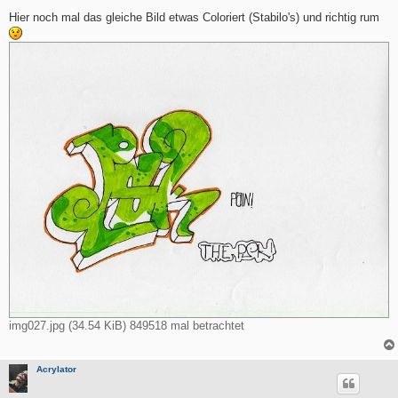
e
i
Hier noch mal das gleiche Bild etwas Coloriert (Stabilo's) und richtig rum
t
r
a
g
img027.jpg (34.54 KiB) 849518 mal betrachtet
Acrylator