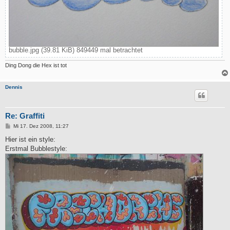
bubble.jpg (39.81 KiB) 849449 mal betrachtet
Ding Dong die Hex ist tot
Dennis
Re: Graffiti
B
Mi 17. Dez 2008, 11:27
e
i
Hier ist ein style:
t
Erstmal Bubblestyle:
r
a
g