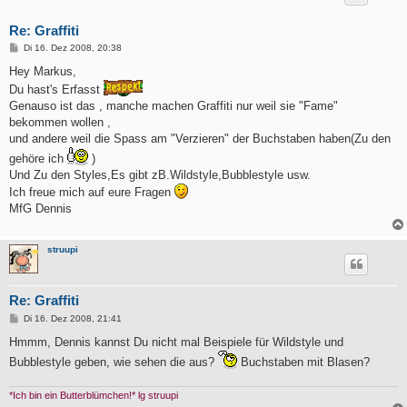
Re: Graffiti
B
Di 16. Dez 2008, 20:38
e
i
Hey Markus,
t
Du hast's Erfasst
r
a
Genauso ist das , manche machen Graffiti nur weil sie "Fame"
g
bekommen wollen ,
und andere weil die Spass am "Verzieren" der Buchstaben haben(Zu den
gehöre ich
)
Und Zu den Styles,Es gibt zB.Wildstyle,Bubblestyle usw.
Ich freue mich auf eure Fragen
MfG Dennis
struupi
Re: Graffiti
B
Di 16. Dez 2008, 21:41
e
i
Hmmm, Dennis kannst Du nicht mal Beispiele für Wildstyle und
t
Bubblestyle geben, wie sehen die aus?
Buchstaben mit Blasen?
r
a
g
*Ich bin ein Butterblümchen!* lg struupi