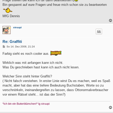
Frage stellen die kann ich dir dann beantworten
Bin gespannt auf eure Fragen und freue mich schon sie zu beantworten
MfG Dennis
struupi
Re: Graffiti
B
So 14. Dez 2008, 21:24
e
i
Farbig sieht es noch cooler aus.
t
r
a
Wirklich was mit anfangen kann ich nicht.
g
Was Du geschrieben hast kann ich auch nicht lesen.
Welcher Sinn steht hinter Graffiti?
( Nicht falsch verstehen. In erster Linie wirst Du es machen, weil es Spaß
macht, aber hat das eine tiefere Bedeutung Buchstaben, Worte so zu
verschnörkeln, ineinandergreifen zu lassen, dass Ottonormalverbraucher
vor einem Rätsel steht... ist das der Sinn?)
*Ich bin ein Butterblümchen!* lg struupi