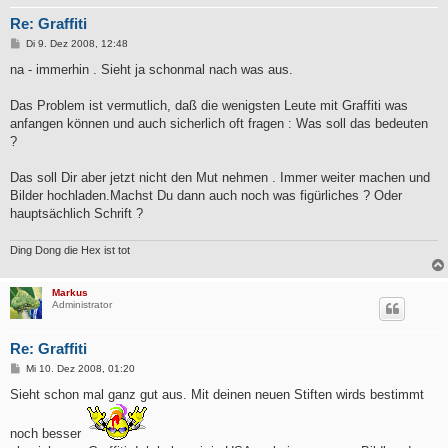
Re: Graffiti
B
Di 9. Dez 2008, 12:48
e
i
na - immerhin . Sieht ja schonmal nach was aus.
t
r
a
Das Problem ist vermutlich, daß die wenigsten Leute mit Graffiti was
g
anfangen können und auch sicherlich oft fragen : Was soll das bedeuten
?
Das soll Dir aber jetzt nicht den Mut nehmen . Immer weiter machen und
Bilder hochladen.Machst Du dann auch noch was figürliches ? Oder
hauptsächlich Schrift ?
Ding Dong die Hex ist tot
Markus
Administrator
Re: Graffiti
B
Mi 10. Dez 2008, 01:20
e
i
Sieht schon mal ganz gut aus. Mit deinen neuen Stiften wirds bestimmt
t
r
a
noch besser
g