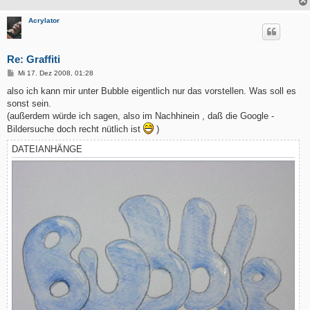
Acrylator
Re: Graffiti
B
Mi 17. Dez 2008, 01:28
e
i
also ich kann mir unter Bubble eigentlich nur das vorstellen. Was soll es
t
sonst sein.
r
a
(außerdem würde ich sagen, also im Nachhinein , daß die Google -
g
Bildersuche doch recht nütlich ist
)
DATEIANHÄNGE