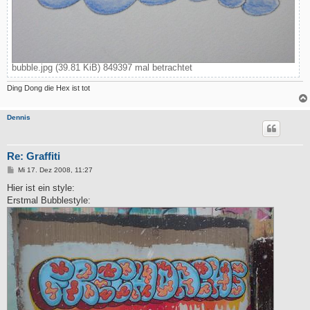
bubble.jpg (39.81 KiB) 849397 mal betrachtet
Ding Dong die Hex ist tot
Dennis
Re: Graffiti
B
Mi 17. Dez 2008, 11:27
e
i
Hier ist ein style:
t
Erstmal Bubblestyle:
r
a
g