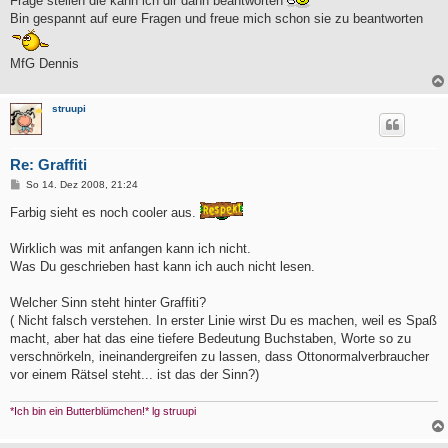
Frage stellen die kann ich dir dann beantworten
Bin gespannt auf eure Fragen und freue mich schon sie zu beantworten
MfG Dennis
struupi
Re: Graffiti
B
So 14. Dez 2008, 21:24
e
i
Farbig sieht es noch cooler aus.
t
r
a
Wirklich was mit anfangen kann ich nicht.
g
Was Du geschrieben hast kann ich auch nicht lesen.
Welcher Sinn steht hinter Graffiti?
( Nicht falsch verstehen. In erster Linie wirst Du es machen, weil es Spaß
macht, aber hat das eine tiefere Bedeutung Buchstaben, Worte so zu
verschnörkeln, ineinandergreifen zu lassen, dass Ottonormalverbraucher
vor einem Rätsel steht... ist das der Sinn?)
*Ich bin ein Butterblümchen!* lg struupi