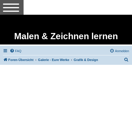
Malen & Zeichnen lernen
FAQ
Anmelden
S
Foren-Übersicht
Galerie - Eure Werke
Grafik & Design
u
c
h
e