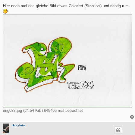
e
i
Hier noch mal das gleiche Bild etwas Coloriert (Stabilo's) und richtig rum
t
r
a
g
img027.jpg (34.54 KiB) 849466 mal betrachtet
Acrylator