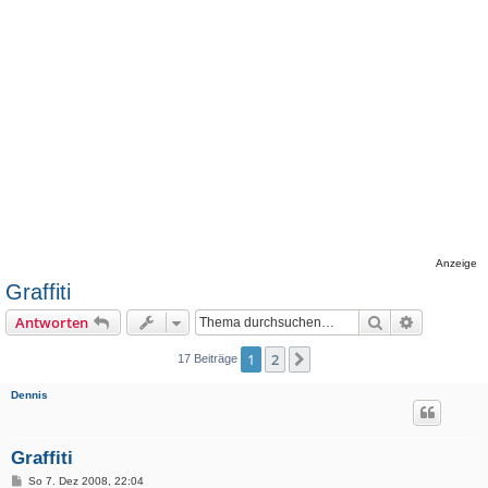
Anzeige
Graffiti
Suche
Erweiterte
Antworten
1
2
Nächste
17 Beiträge
Dennis
Graffiti
B
So 7. Dez 2008, 22:04