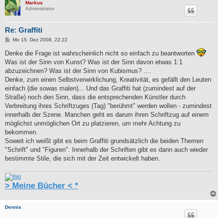
Markus
Administrator
Re: Graffiti
B
Mo 15. Dez 2008, 22:22
e
i
Denke die Frage ist wahrscheinlich nicht so einfach zu beantworten
t
Was ist der Sinn von Kunst? Was ist der Sinn davon etwas 1:1
r
a
abzuzeichnen? Was ist der Sinn von Kubismus? ....
g
Denke, zum einen Selbstverwirklichung, Kreativität, es gefällt den Leuten
einfach (die sowas malen)... Und das Graffiti hat (zumindest auf der
Straße) noch den Sinn, dass die entsprechenden Künstler durch
Verbreitung ihres Schriftzuges (Tag) "berühmt" werden wollen - zumindest
innerhalb der Szene. Manchen geht es darum ihren Schriftzug auf einem
möglichst unmöglichen Ort zu platzieren, um mehr Achtung zu
bekommen.
Soweit ich weißt gibt es beim Graffiti grundsätzlich die beiden Themen
"Schrift" und "Figuren". Innerhalb der Schriften gibt es dann auch wieder
bestimmte Stile, die sich mit der Zeit entwickelt haben.
> Meine Bücher < *
Dennis