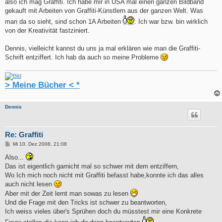
also ich mag Graffiti. Ich habe mir in USA mal einen ganzen Bildband
gekauft mit Arbeiten von Graffiti-Künstlern aus der ganzen Welt. Was
man da so sieht, sind schon 1A Arbeiten
. Ich war bzw. bin wirklich
von der Kreativität fastziniert.
Dennis, vielleicht kannst du uns ja mal erklären wie man die Graffiti-
Schrift entziffert. Ich hab da auch so meine Probleme
> Meine Bücher < *
Dennis
Re: Graffiti
B
Mi 10. Dez 2008, 21:08
e
i
Also...
t
Das ist eigentlich garnicht mal so schwer mit dem entziffern,
r
a
Wo Ich mich noch nicht mit Graffiti befasst habe,konnte ich das alles
g
auch nicht lesen
Aber mit der Zeit lernt man sowas zu lesen
Und die Frage mit den Tricks ist schwer zu beantworten,
Ich weiss vieles über's Sprühen doch du müsstest mir eine Konkrete