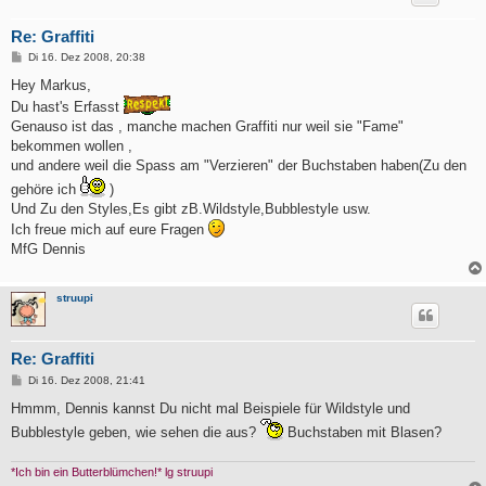
Re: Graffiti
B
Di 16. Dez 2008, 20:38
e
i
Hey Markus,
t
Du hast's Erfasst
r
a
Genauso ist das , manche machen Graffiti nur weil sie "Fame"
g
bekommen wollen ,
und andere weil die Spass am "Verzieren" der Buchstaben haben(Zu den
gehöre ich
)
Und Zu den Styles,Es gibt zB.Wildstyle,Bubblestyle usw.
Ich freue mich auf eure Fragen
MfG Dennis
struupi
Re: Graffiti
B
Di 16. Dez 2008, 21:41
e
i
Hmmm, Dennis kannst Du nicht mal Beispiele für Wildstyle und
t
Bubblestyle geben, wie sehen die aus?
Buchstaben mit Blasen?
r
a
g
*Ich bin ein Butterblümchen!* lg struupi