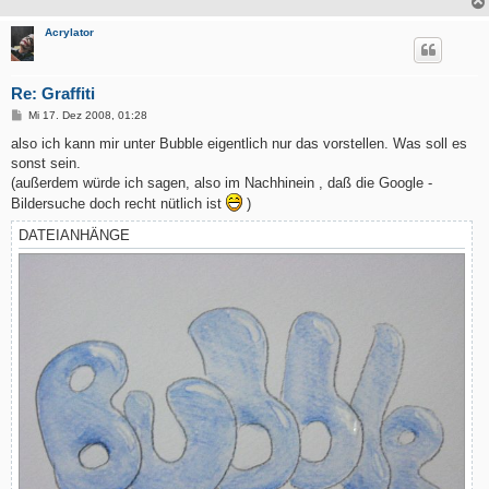
Acrylator
Re: Graffiti
B
Mi 17. Dez 2008, 01:28
e
i
also ich kann mir unter Bubble eigentlich nur das vorstellen. Was soll es
t
sonst sein.
r
a
(außerdem würde ich sagen, also im Nachhinein , daß die Google -
g
Bildersuche doch recht nütlich ist
)
DATEIANHÄNGE