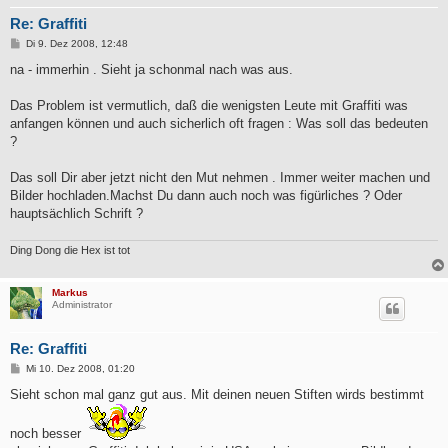
Re: Graffiti
B
Di 9. Dez 2008, 12:48
e
i
na - immerhin . Sieht ja schonmal nach was aus.
t
r
a
Das Problem ist vermutlich, daß die wenigsten Leute mit Graffiti was
g
anfangen können und auch sicherlich oft fragen : Was soll das bedeuten
?
Das soll Dir aber jetzt nicht den Mut nehmen . Immer weiter machen und
Bilder hochladen.Machst Du dann auch noch was figürliches ? Oder
hauptsächlich Schrift ?
Ding Dong die Hex ist tot
Markus
Administrator
Re: Graffiti
B
Mi 10. Dez 2008, 01:20
e
i
Sieht schon mal ganz gut aus. Mit deinen neuen Stiften wirds bestimmt
t
r
a
noch besser
g