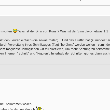
antworten
Was ist der Sinn von Kunst? Was ist der Sinn davon etwas 1:1
llt den Leuten einfach (die sowas malen)... Und das Graffiti hat (zumindest a
urch Verbreitung ihres Schriftzuges (Tag) "berühmt" werden wollen - zuminde
inem möglichst unmöglichen Ort zu platzieren, um mehr Achtung zu bekomme
iden Themen "Schrift" und "Figuren". Innerhalb der Schriften gibt es dann auch
Fame" bekommen wollen ,
 haben(Zu den gehöre ich
)