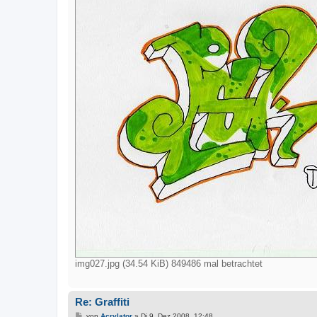
img027.jpg (34.54 KiB) 849486 mal betrachtet
Re: Graffiti
B
von
Acrylator
»
Di 9. Dez 2008, 12:48