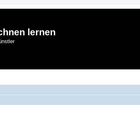
chnen lernen
nstler
rnen
Forum
Bl