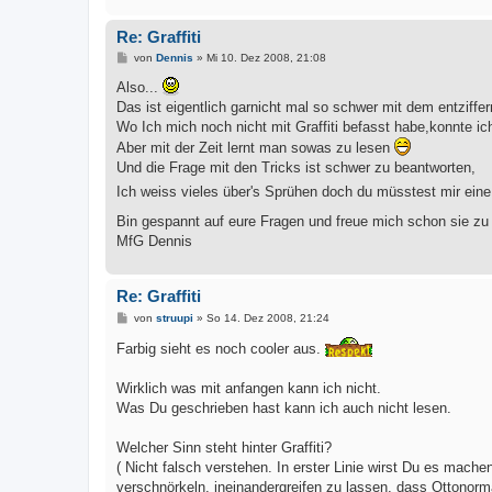
Re: Graffiti
B
von
Dennis
»
Mi 10. Dez 2008, 21:08
e
i
Also...
t
Das ist eigentlich garnicht mal so schwer mit dem entziffer
r
a
Wo Ich mich noch nicht mit Graffiti befasst habe,konnte ic
g
Aber mit der Zeit lernt man sowas zu lesen
Und die Frage mit den Tricks ist schwer zu beantworten,
Ich weiss vieles über's Sprühen doch du müsstest mir eine
Bin gespannt auf eure Fragen und freue mich schon sie z
MfG Dennis
Re: Graffiti
B
von
struupi
»
So 14. Dez 2008, 21:24
e
i
Farbig sieht es noch cooler aus.
t
r
a
Wirklich was mit anfangen kann ich nicht.
g
Was Du geschrieben hast kann ich auch nicht lesen.
Welcher Sinn steht hinter Graffiti?
( Nicht falsch verstehen. In erster Linie wirst Du es mac
verschnörkeln, ineinandergreifen zu lassen, dass Ottonorma