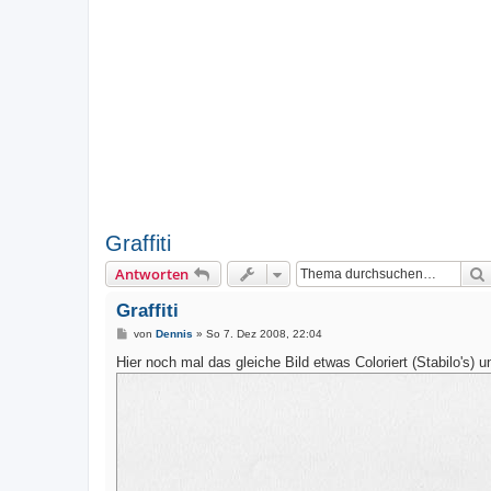
Graffiti
Antworten
Graffiti
B
von
Dennis
»
So 7. Dez 2008, 22:04
e
i
Hier noch mal das gleiche Bild etwas Coloriert (Stabilo's) u
t
r
a
g