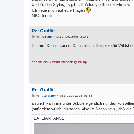
Und Zu den Styles,Es gibt zB.Wildstyle,Bubblestyle usw.
Ich freue mich auf eure Fragen
MfG Dennis
Re: Graffiti
B
von
struupi
»
Di 16. Dez 2008, 21:41
e
i
Hmmm, Dennis kannst Du nicht mal Beispiele für Wildstyl
t
r
a
g
*Ich bin ein Butterblümchen!* lg struupi
Re: Graffiti
B
von
Acrylator
»
Mi 17. Dez 2008, 01:28
e
i
also ich kann mir unter Bubble eigentlich nur das vorstelle
t
(außerdem würde ich sagen, also im Nachhinein , daß die G
r
a
g
DATEIANHÄNGE