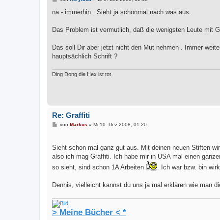
e
i
na - immerhin . Sieht ja schonmal nach was aus.
t
r
a
Das Problem ist vermutlich, daß die wenigsten Leute mit Gr
g
Das soll Dir aber jetzt nicht den Mut nehmen . Immer wei
hauptsächlich Schrift ?
Ding Dong die Hex ist tot
Re: Graffiti
B
von
Markus
»
Mi 10. Dez 2008, 01:20
e
i
t
Sieht schon mal ganz gut aus. Mit deinen neuen Stiften w
r
a
also ich mag Graffiti. Ich habe mir in USA mal einen ganz
g
so sieht, sind schon 1A Arbeiten
. Ich war bzw. bin wirk
Dennis, vielleicht kannst du uns ja mal erklären wie man di
> Meine Bücher < *