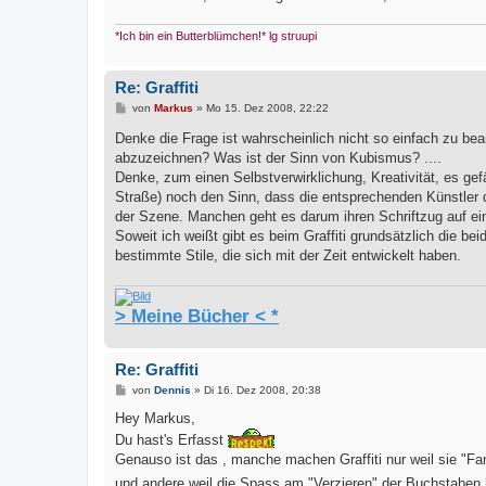
*Ich bin ein Butterblümchen!* lg struupi
Re: Graffiti
B
von
Markus
»
Mo 15. Dez 2008, 22:22
e
i
Denke die Frage ist wahrscheinlich nicht so einfach zu be
t
abzuzeichnen? Was ist der Sinn von Kubismus? ....
r
a
Denke, zum einen Selbstverwirklichung, Kreativität, es gefä
g
Straße) noch den Sinn, dass die entsprechenden Künstler d
der Szene. Manchen geht es darum ihren Schriftzug auf e
Soweit ich weißt gibt es beim Graffiti grundsätzlich die be
bestimmte Stile, die sich mit der Zeit entwickelt haben.
> Meine Bücher < *
Re: Graffiti
B
von
Dennis
»
Di 16. Dez 2008, 20:38
e
i
Hey Markus,
t
Du hast's Erfasst
r
a
Genauso ist das , manche machen Graffiti nur weil sie "
g
und andere weil die Spass am "Verzieren" der Buchstaben