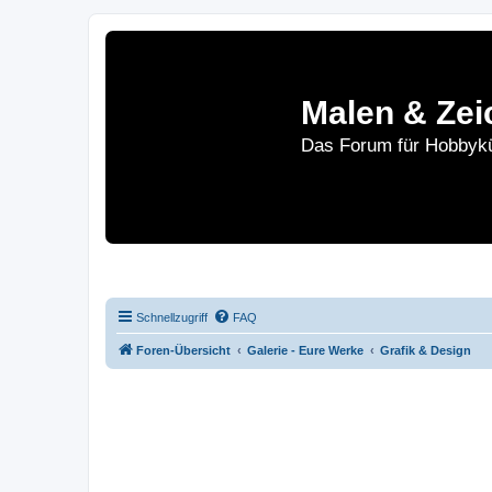
Malen & Zei
Das Forum für Hobbykü
Home
Le
Schnellzugriff
FAQ
Foren-Übersicht
Galerie - Eure Werke
Grafik & Design