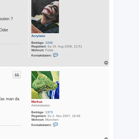
o
b
e
n
euten ?
 Oder
Acrylator
Beiträge:
1048
Registriert:
Sa 16. Aug 2008, 22:51
Wohnort:
Fulda
K
Kontaktdaten:
o
n
N
t
a
a
c
k
h
t
o
d
a
b
t
e
e
n
n
v
 Was man da
Markus
o
Administrator
n
A
Beiträge:
1373
c
Registriert:
So 4. Nov 2007, 18:08
r
Wohnort:
München
y
K
l
Kontaktdaten:
o
a
n
t
t
o
a
N