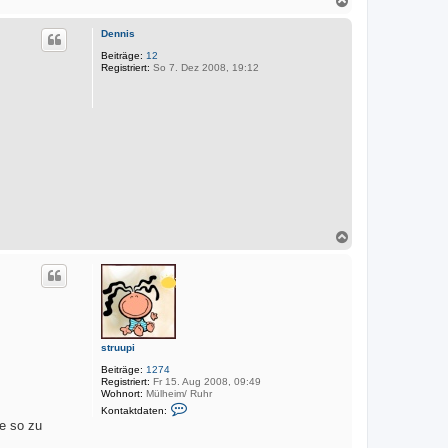
r
k
a
t
c
d
Dennis
h
a
o
Beiträge:
12
t
Registriert:
So 7. Dez 2008, 19:12
e
b
n
e
v
n
o
n
M
a
r
k
u
s
N
a
c
h
o
b
e
n
struupi
Beiträge:
1274
Registriert:
Fr 15. Aug 2008, 09:49
Wohnort:
Mülheim/ Ruhr
K
Kontaktdaten:
o
te so zu
n
t