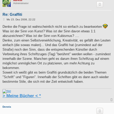
Markus
Administrator
Re: Graffiti
B
Mo 15. Dez 2008, 22:22
e
i
Denke die Frage ist wahrscheinlich nicht so einfach zu beantworten
t
Was ist der Sinn von Kunst? Was ist der Sinn davon etwas 1:1
r
a
abzuzeichnen? Was ist der Sinn von Kubismus? ....
g
Denke, zum einen Selbstverwirklichung, Kreativität, es gefällt den Leuten
einfach (die sowas malen)... Und das Graffiti hat (zumindest auf der
Straße) noch den Sinn, dass die entsprechenden Künstler durch
Verbreitung ihres Schriftzuges (Tag) "berühmt" werden wollen - zumindest
innerhalb der Szene. Manchen geht es darum ihren Schriftzug auf einem
möglichst unmöglichen Ort zu platzieren, um mehr Achtung zu
bekommen.
Soweit ich weißt gibt es beim Graffiti grundsätzlich die beiden Themen
"Schrift" und "Figuren". Innerhalb der Schriften gibt es dann auch wieder
bestimmte Stile, die sich mit der Zeit entwickelt haben.
> Meine Bücher < *
Dennis