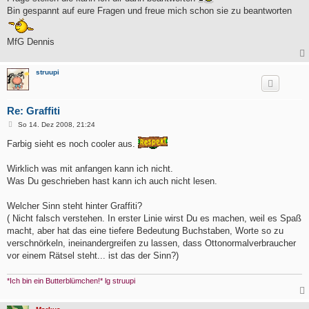
Bin gespannt auf eure Fragen und freue mich schon sie zu beantworten
MfG Dennis
struupi
Re: Graffiti
B
So 14. Dez 2008, 21:24
e
i
Farbig sieht es noch cooler aus.
t
r
a
Wirklich was mit anfangen kann ich nicht.
g
Was Du geschrieben hast kann ich auch nicht lesen.
Welcher Sinn steht hinter Graffiti?
( Nicht falsch verstehen. In erster Linie wirst Du es machen, weil es Spaß
macht, aber hat das eine tiefere Bedeutung Buchstaben, Worte so zu
verschnörkeln, ineinandergreifen zu lassen, dass Ottonormalverbraucher
vor einem Rätsel steht... ist das der Sinn?)
*Ich bin ein Butterblümchen!* lg struupi