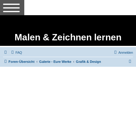
Malen & Zeichnen lernen
FAQ
Anmelden
S
Foren-Übersicht
Galerie - Eure Werke
Grafik & Design
u
c
h
e