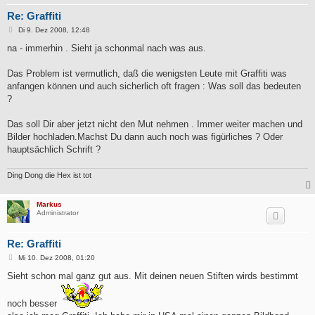
Re: Graffiti
B
Di 9. Dez 2008, 12:48
e
i
na - immerhin . Sieht ja schonmal nach was aus.
t
r
a
Das Problem ist vermutlich, daß die wenigsten Leute mit Graffiti was
g
anfangen können und auch sicherlich oft fragen : Was soll das bedeuten
?
Das soll Dir aber jetzt nicht den Mut nehmen . Immer weiter machen und
Bilder hochladen.Machst Du dann auch noch was figürliches ? Oder
hauptsächlich Schrift ?
Ding Dong die Hex ist tot
Markus
Administrator
Re: Graffiti
B
Mi 10. Dez 2008, 01:20
e
i
Sieht schon mal ganz gut aus. Mit deinen neuen Stiften wirds bestimmt
t
r
a
noch besser
g