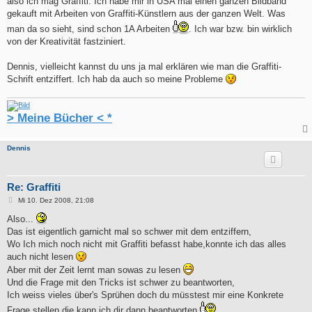
also ich mag Graffiti. Ich habe mir in USA mal einen ganzen Bildband
gekauft mit Arbeiten von Graffiti-Künstlern aus der ganzen Welt. Was
man da so sieht, sind schon 1A Arbeiten
. Ich war bzw. bin wirklich
von der Kreativität fastziniert.
Dennis, vielleicht kannst du uns ja mal erklären wie man die Graffiti-
Schrift entziffert. Ich hab da auch so meine Probleme
> Meine Bücher < *
Dennis
Re: Graffiti
B
Mi 10. Dez 2008, 21:08
e
i
Also...
t
Das ist eigentlich garnicht mal so schwer mit dem entziffern,
r
a
Wo Ich mich noch nicht mit Graffiti befasst habe,konnte ich das alles
g
auch nicht lesen
Aber mit der Zeit lernt man sowas zu lesen
Und die Frage mit den Tricks ist schwer zu beantworten,
Ich weiss vieles über's Sprühen doch du müsstest mir eine Konkrete
Frage stellen die kann ich dir dann beantworten