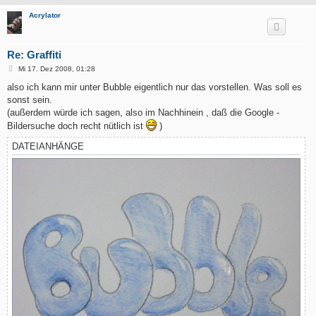
Acrylator
Re: Graffiti
B
Mi 17. Dez 2008, 01:28
e
i
also ich kann mir unter Bubble eigentlich nur das vorstellen. Was soll es
t
sonst sein.
r
a
(außerdem würde ich sagen, also im Nachhinein , daß die Google -
g
Bildersuche doch recht nütlich ist
)
DATEIANHÄNGE