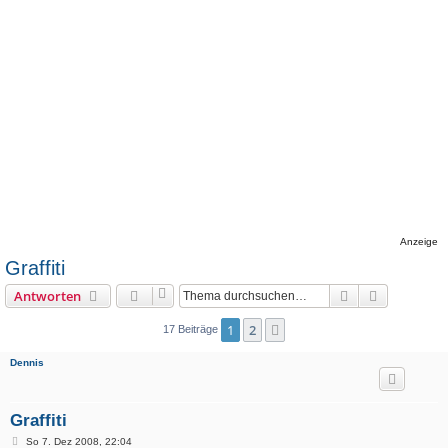
Anzeige
Graffiti
Suche
Erweiterte
Antworten
1
2
Nächste
17 Beiträge
Dennis
Graffiti
B
So 7. Dez 2008, 22:04