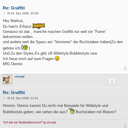
Re: Graffiti
B
Di 16. Dez 2008, 20:38
e
i
Hey Markus,
t
Du hast's Erfasst
r
a
Genauso ist das , manche machen Graffiti nur weil sie "Fame"
g
bekommen wollen ,
und andere weil die Spass am "Verzieren" der Buchstaben haben(Zu den
gehöre ich
)
Und Zu den Styles,Es gibt zB.Wildstyle,Bubblestyle usw.
Ich freue mich auf eure Fragen
MfG Dennis
struupi
Re: Graffiti
B
Di 16. Dez 2008, 21:41
e
i
Hmmm, Dennis kannst Du nicht mal Beispiele für Wildstyle und
t
Bubblestyle geben, wie sehen die aus?
Buchstaben mit Blasen?
r
a
g
*Ich bin ein Butterblümchen!* lg struupi