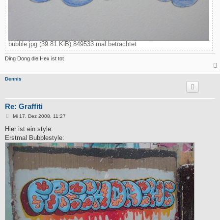
bubble.jpg (39.81 KiB) 849533 mal betrachtet
Ding Dong die Hex ist tot
Dennis
Re: Graffiti
B
Mi 17. Dez 2008, 11:27
e
i
Hier ist ein style:
t
Erstmal Bubblestyle:
r
a
g