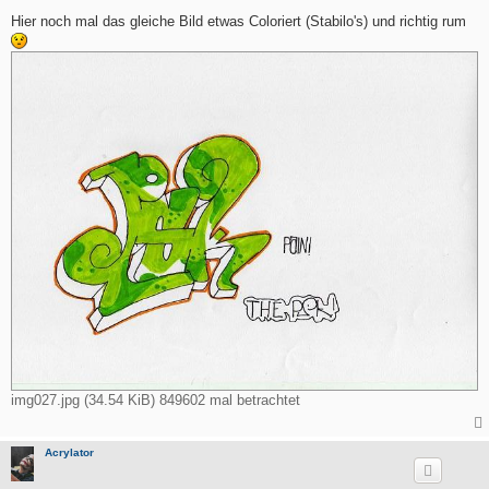
e
i
Hier noch mal das gleiche Bild etwas Coloriert (Stabilo's) und richtig rum
t
r
a
g
img027.jpg (34.54 KiB) 849602 mal betrachtet
Acrylator