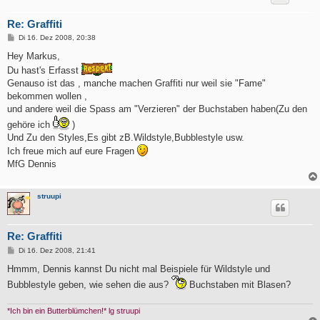
Re: Graffiti
B
Di 16. Dez 2008, 20:38
e
i
Hey Markus,
t
Du hast's Erfasst
r
a
Genauso ist das , manche machen Graffiti nur weil sie "Fame"
g
bekommen wollen ,
und andere weil die Spass am "Verzieren" der Buchstaben haben(Zu den
gehöre ich
)
Und Zu den Styles,Es gibt zB.Wildstyle,Bubblestyle usw.
Ich freue mich auf eure Fragen
MfG Dennis
struupi
Re: Graffiti
B
Di 16. Dez 2008, 21:41
e
i
Hmmm, Dennis kannst Du nicht mal Beispiele für Wildstyle und
t
Bubblestyle geben, wie sehen die aus?
Buchstaben mit Blasen?
r
a
g
*Ich bin ein Butterblümchen!* lg struupi