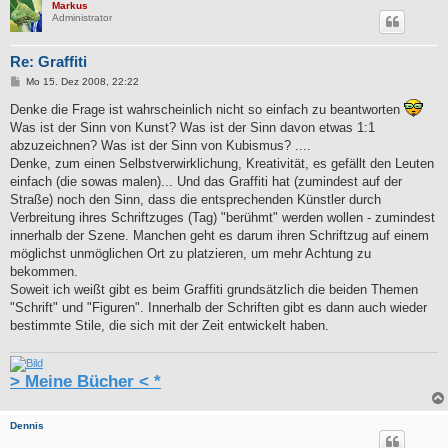
Markus
Administrator
Re: Graffiti
B
Mo 15. Dez 2008, 22:22
e
i
Denke die Frage ist wahrscheinlich nicht so einfach zu beantworten
t
Was ist der Sinn von Kunst? Was ist der Sinn davon etwas 1:1
r
a
abzuzeichnen? Was ist der Sinn von Kubismus? ....
g
Denke, zum einen Selbstverwirklichung, Kreativität, es gefällt den Leuten
einfach (die sowas malen)... Und das Graffiti hat (zumindest auf der
Straße) noch den Sinn, dass die entsprechenden Künstler durch
Verbreitung ihres Schriftzuges (Tag) "berühmt" werden wollen - zumindest
innerhalb der Szene. Manchen geht es darum ihren Schriftzug auf einem
möglichst unmöglichen Ort zu platzieren, um mehr Achtung zu
bekommen.
Soweit ich weißt gibt es beim Graffiti grundsätzlich die beiden Themen
"Schrift" und "Figuren". Innerhalb der Schriften gibt es dann auch wieder
bestimmte Stile, die sich mit der Zeit entwickelt haben.
> Meine Bücher < *
Dennis