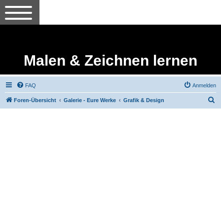
Malen & Zeichnen lernen
FAQ
Anmelden
S
Foren-Übersicht
Galerie - Eure Werke
Grafik & Design
u
c
h
e