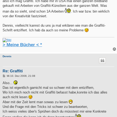
also ich mag Graffiti. Ich habe mir in USA mal einen ganzen Bildband
gekauft mit Arbeiten von Graffiti-Künstlern aus der ganzen Welt. Was
man da so sieht, sind schon 1A Arbeiten
. Ich war bzw. bin wirklich
von der Kreativität fastziniert.
Dennis, vielleicht kannst du uns ja mal erklären wie man die Graffiti-
Schrift entziffert. Ich hab da auch so meine Probleme
> Meine Bücher < *
Dennis
Re: Graffiti
B
Mi 10. Dez 2008, 21:08
e
i
Also...
t
Das ist eigentlich garnicht mal so schwer mit dem entziffern,
r
a
Wo Ich mich noch nicht mit Graffiti befasst habe,konnte ich das alles
g
auch nicht lesen
Aber mit der Zeit lernt man sowas zu lesen
Und die Frage mit den Tricks ist schwer zu beantworten,
Ich weiss vieles über's Sprühen doch du müsstest mir eine Konkrete