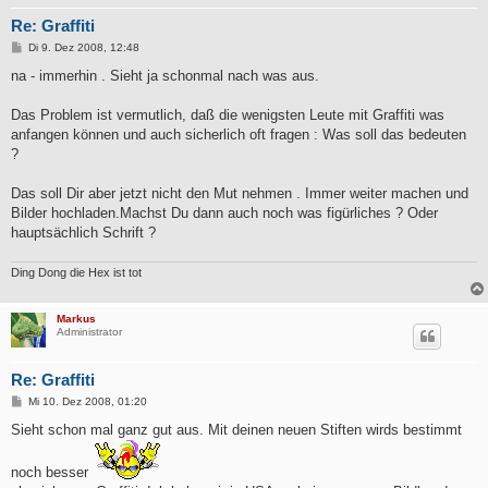
Re: Graffiti
B
Di 9. Dez 2008, 12:48
e
i
na - immerhin . Sieht ja schonmal nach was aus.
t
r
a
Das Problem ist vermutlich, daß die wenigsten Leute mit Graffiti was
g
anfangen können und auch sicherlich oft fragen : Was soll das bedeuten
?
Das soll Dir aber jetzt nicht den Mut nehmen . Immer weiter machen und
Bilder hochladen.Machst Du dann auch noch was figürliches ? Oder
hauptsächlich Schrift ?
Ding Dong die Hex ist tot
Markus
Administrator
Re: Graffiti
B
Mi 10. Dez 2008, 01:20
e
i
Sieht schon mal ganz gut aus. Mit deinen neuen Stiften wirds bestimmt
t
r
a
noch besser
g