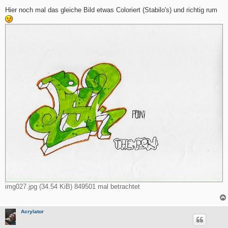
e
i
Hier noch mal das gleiche Bild etwas Coloriert (Stabilo's) und richtig rum
t
r
a
g
img027.jpg (34.54 KiB) 849501 mal betrachtet
Acrylator