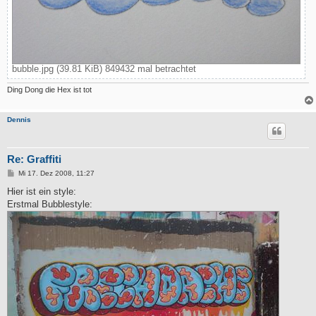
bubble.jpg (39.81 KiB) 849432 mal betrachtet
Ding Dong die Hex ist tot
Dennis
Re: Graffiti
B
Mi 17. Dez 2008, 11:27
e
i
Hier ist ein style:
t
Erstmal Bubblestyle:
r
a
g