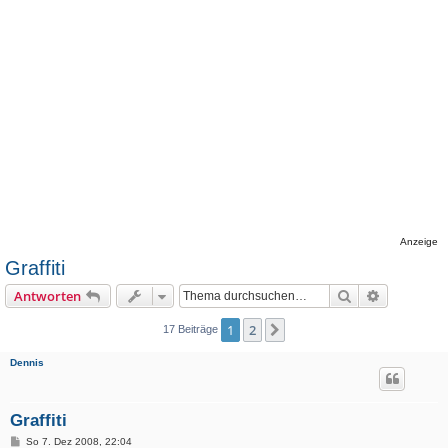
Anzeige
Graffiti
Suche
Erweiterte
Antworten
1
2
Nächste
17 Beiträge
Dennis
Graffiti
B
So 7. Dez 2008, 22:04