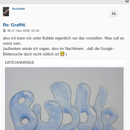
Acrylator
Re: Graffiti
B
Mi 17. Dez 2008, 01:28
e
i
also ich kann mir unter Bubble eigentlich nur das vorstellen. Was soll es
t
sonst sein.
r
a
(außerdem würde ich sagen, also im Nachhinein , daß die Google -
g
Bildersuche doch recht nütlich ist
)
DATEIANHÄNGE