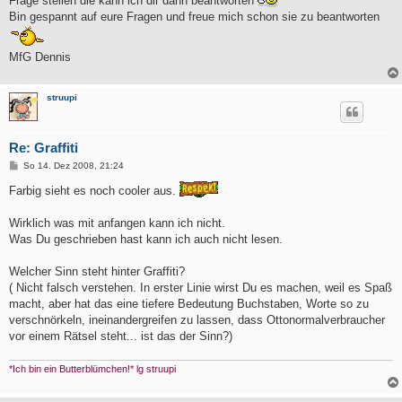
Frage stellen die kann ich dir dann beantworten
Bin gespannt auf eure Fragen und freue mich schon sie zu beantworten
MfG Dennis
struupi
Re: Graffiti
B
So 14. Dez 2008, 21:24
e
i
Farbig sieht es noch cooler aus.
t
r
a
Wirklich was mit anfangen kann ich nicht.
g
Was Du geschrieben hast kann ich auch nicht lesen.
Welcher Sinn steht hinter Graffiti?
( Nicht falsch verstehen. In erster Linie wirst Du es machen, weil es Spaß
macht, aber hat das eine tiefere Bedeutung Buchstaben, Worte so zu
verschnörkeln, ineinandergreifen zu lassen, dass Ottonormalverbraucher
vor einem Rätsel steht... ist das der Sinn?)
*Ich bin ein Butterblümchen!* lg struupi