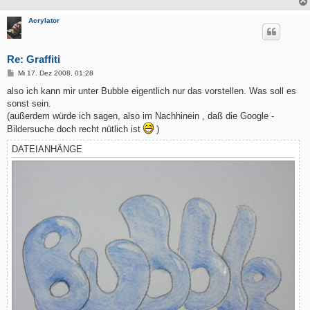
Acrylator
Re: Graffiti
B
Mi 17. Dez 2008, 01:28
e
i
also ich kann mir unter Bubble eigentlich nur das vorstellen. Was soll es
t
sonst sein.
r
a
(außerdem würde ich sagen, also im Nachhinein , daß die Google -
g
Bildersuche doch recht nütlich ist
)
DATEIANHÄNGE