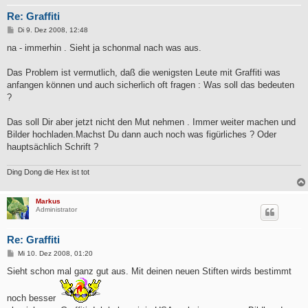
Re: Graffiti
B
Di 9. Dez 2008, 12:48
e
i
na - immerhin . Sieht ja schonmal nach was aus.
t
r
a
Das Problem ist vermutlich, daß die wenigsten Leute mit Graffiti was
g
anfangen können und auch sicherlich oft fragen : Was soll das bedeuten
?
Das soll Dir aber jetzt nicht den Mut nehmen . Immer weiter machen und
Bilder hochladen.Machst Du dann auch noch was figürliches ? Oder
hauptsächlich Schrift ?
Ding Dong die Hex ist tot
Markus
Administrator
Re: Graffiti
B
Mi 10. Dez 2008, 01:20
e
i
Sieht schon mal ganz gut aus. Mit deinen neuen Stiften wirds bestimmt
t
r
a
noch besser
g