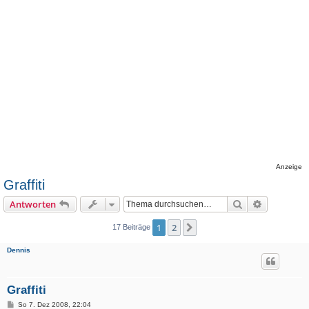
Anzeige
Graffiti
Suche
Erweiterte
Antworten
1
2
Nächste
17 Beiträge
Dennis
Graffiti
B
So 7. Dez 2008, 22:04