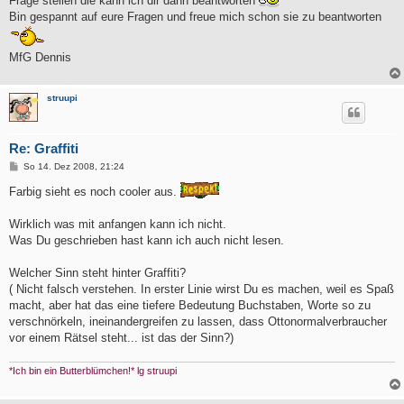
Frage stellen die kann ich dir dann beantworten
Bin gespannt auf eure Fragen und freue mich schon sie zu beantworten
MfG Dennis
struupi
Re: Graffiti
B
So 14. Dez 2008, 21:24
e
i
Farbig sieht es noch cooler aus.
t
r
a
Wirklich was mit anfangen kann ich nicht.
g
Was Du geschrieben hast kann ich auch nicht lesen.
Welcher Sinn steht hinter Graffiti?
( Nicht falsch verstehen. In erster Linie wirst Du es machen, weil es Spaß
macht, aber hat das eine tiefere Bedeutung Buchstaben, Worte so zu
verschnörkeln, ineinandergreifen zu lassen, dass Ottonormalverbraucher
vor einem Rätsel steht... ist das der Sinn?)
*Ich bin ein Butterblümchen!* lg struupi