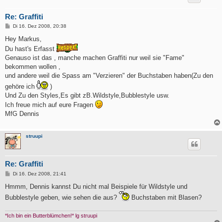
Re: Graffiti
B
Di 16. Dez 2008, 20:38
e
i
Hey Markus,
t
Du hast's Erfasst
r
a
Genauso ist das , manche machen Graffiti nur weil sie "Fame"
g
bekommen wollen ,
und andere weil die Spass am "Verzieren" der Buchstaben haben(Zu den
gehöre ich
)
Und Zu den Styles,Es gibt zB.Wildstyle,Bubblestyle usw.
Ich freue mich auf eure Fragen
MfG Dennis
struupi
Re: Graffiti
B
Di 16. Dez 2008, 21:41
e
i
Hmmm, Dennis kannst Du nicht mal Beispiele für Wildstyle und
t
Bubblestyle geben, wie sehen die aus?
Buchstaben mit Blasen?
r
a
g
*Ich bin ein Butterblümchen!* lg struupi