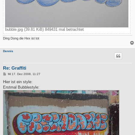
bubble.jpg (39.81 KiB) 849431 mal betrachtet
Ding Dong die Hex ist tot
Dennis
Re: Graffiti
B
Mi 17. Dez 2008, 11:27
e
i
Hier ist ein style:
t
Erstmal Bubblestyle:
r
a
g