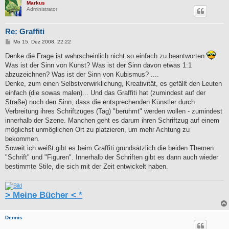
Markus
Administrator
Re: Graffiti
B
Mo 15. Dez 2008, 22:22
e
i
Denke die Frage ist wahrscheinlich nicht so einfach zu beantworten
t
Was ist der Sinn von Kunst? Was ist der Sinn davon etwas 1:1
r
a
abzuzeichnen? Was ist der Sinn von Kubismus? ....
g
Denke, zum einen Selbstverwirklichung, Kreativität, es gefällt den Leuten
einfach (die sowas malen)... Und das Graffiti hat (zumindest auf der
Straße) noch den Sinn, dass die entsprechenden Künstler durch
Verbreitung ihres Schriftzuges (Tag) "berühmt" werden wollen - zumindest
innerhalb der Szene. Manchen geht es darum ihren Schriftzug auf einem
möglichst unmöglichen Ort zu platzieren, um mehr Achtung zu
bekommen.
Soweit ich weißt gibt es beim Graffiti grundsätzlich die beiden Themen
"Schrift" und "Figuren". Innerhalb der Schriften gibt es dann auch wieder
bestimmte Stile, die sich mit der Zeit entwickelt haben.
> Meine Bücher < *
Dennis