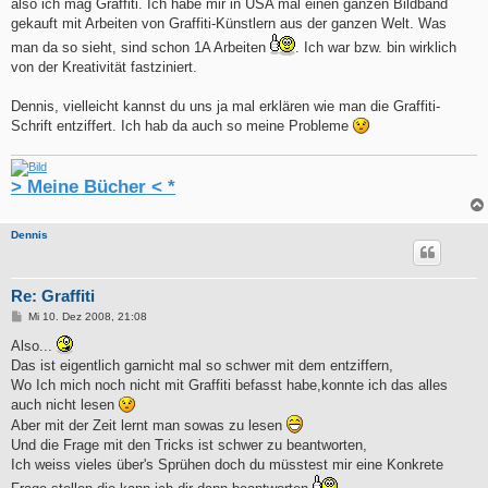
also ich mag Graffiti. Ich habe mir in USA mal einen ganzen Bildband
gekauft mit Arbeiten von Graffiti-Künstlern aus der ganzen Welt. Was
man da so sieht, sind schon 1A Arbeiten
. Ich war bzw. bin wirklich
von der Kreativität fastziniert.
Dennis, vielleicht kannst du uns ja mal erklären wie man die Graffiti-
Schrift entziffert. Ich hab da auch so meine Probleme
> Meine Bücher < *
Dennis
Re: Graffiti
B
Mi 10. Dez 2008, 21:08
e
i
Also...
t
Das ist eigentlich garnicht mal so schwer mit dem entziffern,
r
a
Wo Ich mich noch nicht mit Graffiti befasst habe,konnte ich das alles
g
auch nicht lesen
Aber mit der Zeit lernt man sowas zu lesen
Und die Frage mit den Tricks ist schwer zu beantworten,
Ich weiss vieles über's Sprühen doch du müsstest mir eine Konkrete