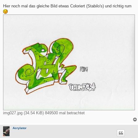
e
i
Hier noch mal das gleiche Bild etwas Coloriert (Stabilo's) und richtig rum
t
r
a
g
img027.jpg (34.54 KiB) 849500 mal betrachtet
Acrylator