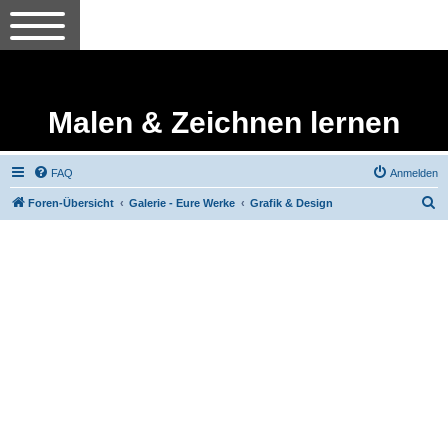
Malen & Zeichnen lernen
FAQ
Anmelden
S
Foren-Übersicht
Galerie - Eure Werke
Grafik & Design
u
c
h
e