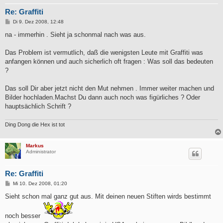
Re: Graffiti
B
Di 9. Dez 2008, 12:48
e
i
na - immerhin . Sieht ja schonmal nach was aus.
t
r
a
Das Problem ist vermutlich, daß die wenigsten Leute mit Graffiti was
g
anfangen können und auch sicherlich oft fragen : Was soll das bedeuten
?
Das soll Dir aber jetzt nicht den Mut nehmen . Immer weiter machen und
Bilder hochladen.Machst Du dann auch noch was figürliches ? Oder
hauptsächlich Schrift ?
Ding Dong die Hex ist tot
Markus
Administrator
Re: Graffiti
B
Mi 10. Dez 2008, 01:20
e
i
Sieht schon mal ganz gut aus. Mit deinen neuen Stiften wirds bestimmt
t
r
a
noch besser
g