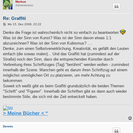
Markus
Administrator
Re: Graffiti
B
Mo 15. Dez 2008, 22:22
e
i
Denke die Frage ist wahrscheinlich nicht so einfach zu beantworten
t
Was ist der Sinn von Kunst? Was ist der Sinn davon etwas 1:1
r
a
abzuzeichnen? Was ist der Sinn von Kubismus? ....
g
Denke, zum einen Selbstverwirklichung, Kreativität, es gefällt den Leuten
einfach (die sowas malen)... Und das Graffiti hat (zumindest auf der
Straße) noch den Sinn, dass die entsprechenden Künstler durch
Verbreitung ihres Schriftzuges (Tag) "berühmt" werden wollen - zumindest
innerhalb der Szene. Manchen geht es darum ihren Schriftzug auf einem
möglichst unmöglichen Ort zu platzieren, um mehr Achtung zu
bekommen.
Soweit ich weißt gibt es beim Graffiti grundsätzlich die beiden Themen
"Schrift" und "Figuren". Innerhalb der Schriften gibt es dann auch wieder
bestimmte Stile, die sich mit der Zeit entwickelt haben.
> Meine Bücher < *
Dennis