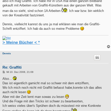
also ich mag Graffiti. Ich habe mir in USA mal einen ganzen Bildband
gekauft mit Arbeiten von Graffiti-Künstlern aus der ganzen Welt. Was
man da so sieht, sind schon 1A Arbeiten
. Ich war bzw. bin wirklich
von der Kreativität fastziniert.
Dennis, vielleicht kannst du uns ja mal erklären wie man die Graffiti-
Schrift entziffert. Ich hab da auch so meine Probleme
> Meine Bücher < *
Dennis
Re: Graffiti
B
Mi 10. Dez 2008, 21:08
e
i
Also...
t
Das ist eigentlich garnicht mal so schwer mit dem entziffern,
r
a
Wo Ich mich noch nicht mit Graffiti befasst habe,konnte ich das alles
g
auch nicht lesen
Aber mit der Zeit lernt man sowas zu lesen
Und die Frage mit den Tricks ist schwer zu beantworten,
Ich weiss vieles über's Sprühen doch du müsstest mir eine Konkrete