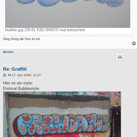
bubble.jpg (39.81 KiB) 849570 mal betrachtet
Ding Dong die Hex ist tot
Dennis
Re: Graffiti
B
Mi 17. Dez 2008, 11:27
e
i
Hier ist ein style:
t
Erstmal Bubblestyle:
r
a
g