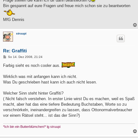
Frage stellen die kann ich dir dann beantworten
Bin gespannt auf eure Fragen und freue mich schon sie zu beantworten
MfG Dennis
struupi
Re: Graffiti
B
So 14. Dez 2008, 21:24
e
i
Farbig sieht es noch cooler aus.
t
r
a
Wirklich was mit anfangen kann ich nicht.
g
Was Du geschrieben hast kann ich auch nicht lesen.
Welcher Sinn steht hinter Graffiti?
( Nicht falsch verstehen. In erster Linie wirst Du es machen, weil es Spaß
macht, aber hat das eine tiefere Bedeutung Buchstaben, Worte so zu
verschnörkeln, ineinandergreifen zu lassen, dass Ottonormalverbraucher
vor einem Rätsel steht... ist das der Sinn?)
*Ich bin ein Butterblümchen!* lg struupi