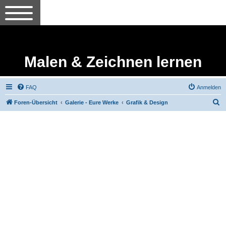
Malen & Zeichnen lernen
FAQ
Anmelden
S
Foren-Übersicht
Galerie - Eure Werke
Grafik & Design
u
c
h
e