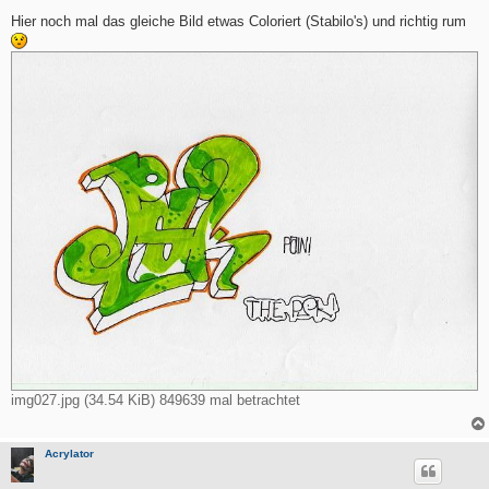
e
i
Hier noch mal das gleiche Bild etwas Coloriert (Stabilo's) und richtig rum
t
r
a
g
img027.jpg (34.54 KiB) 849639 mal betrachtet
Acrylator