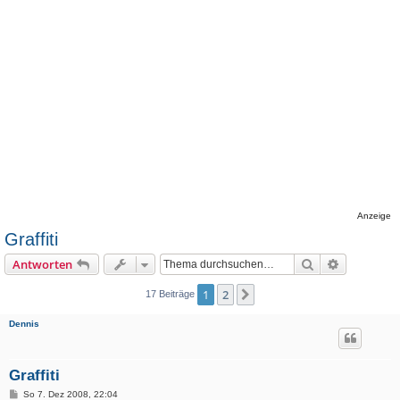
Anzeige
Graffiti
Suche
Erweiterte
Antworten
1
2
Nächste
17 Beiträge
Dennis
Graffiti
B
So 7. Dez 2008, 22:04