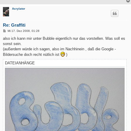
Acrylator
Re: Graffiti
B
Mi 17. Dez 2008, 01:28
e
i
also ich kann mir unter Bubble eigentlich nur das vorstellen. Was soll es
t
sonst sein.
r
a
(außerdem würde ich sagen, also im Nachhinein , daß die Google -
g
Bildersuche doch recht nütlich ist
)
DATEIANHÄNGE