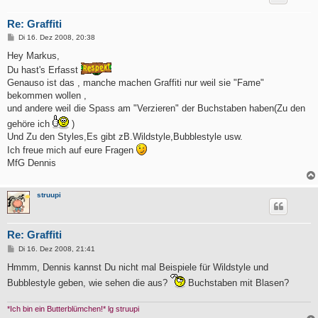
Re: Graffiti
B
Di 16. Dez 2008, 20:38
e
i
Hey Markus,
t
Du hast's Erfasst
r
a
Genauso ist das , manche machen Graffiti nur weil sie "Fame"
g
bekommen wollen ,
und andere weil die Spass am "Verzieren" der Buchstaben haben(Zu den
gehöre ich
)
Und Zu den Styles,Es gibt zB.Wildstyle,Bubblestyle usw.
Ich freue mich auf eure Fragen
MfG Dennis
struupi
Re: Graffiti
B
Di 16. Dez 2008, 21:41
e
i
Hmmm, Dennis kannst Du nicht mal Beispiele für Wildstyle und
t
Bubblestyle geben, wie sehen die aus?
Buchstaben mit Blasen?
r
a
g
*Ich bin ein Butterblümchen!* lg struupi