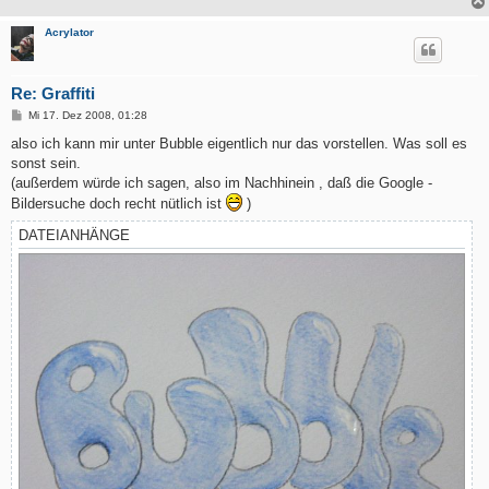
Acrylator
Re: Graffiti
B
Mi 17. Dez 2008, 01:28
e
i
also ich kann mir unter Bubble eigentlich nur das vorstellen. Was soll es
t
sonst sein.
r
a
(außerdem würde ich sagen, also im Nachhinein , daß die Google -
g
Bildersuche doch recht nütlich ist
)
DATEIANHÄNGE