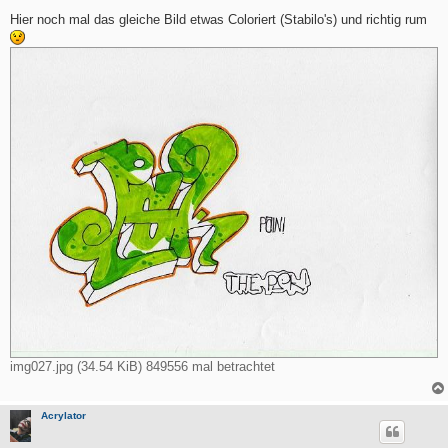
e
i
Hier noch mal das gleiche Bild etwas Coloriert (Stabilo's) und richtig rum
t
r
a
g
img027.jpg (34.54 KiB) 849556 mal betrachtet
Acrylator