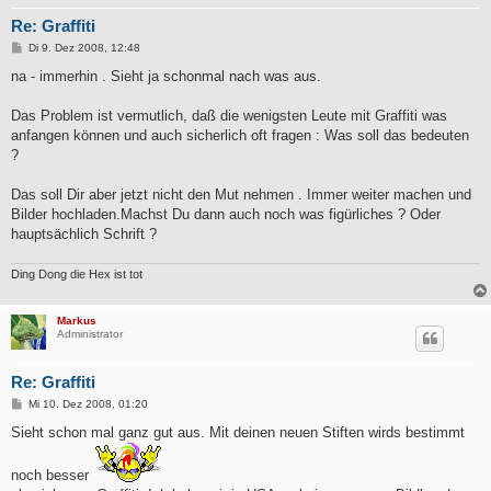
Re: Graffiti
B
Di 9. Dez 2008, 12:48
e
i
na - immerhin . Sieht ja schonmal nach was aus.
t
r
a
Das Problem ist vermutlich, daß die wenigsten Leute mit Graffiti was
g
anfangen können und auch sicherlich oft fragen : Was soll das bedeuten
?
Das soll Dir aber jetzt nicht den Mut nehmen . Immer weiter machen und
Bilder hochladen.Machst Du dann auch noch was figürliches ? Oder
hauptsächlich Schrift ?
Ding Dong die Hex ist tot
Markus
Administrator
Re: Graffiti
B
Mi 10. Dez 2008, 01:20
e
i
Sieht schon mal ganz gut aus. Mit deinen neuen Stiften wirds bestimmt
t
r
a
noch besser
g