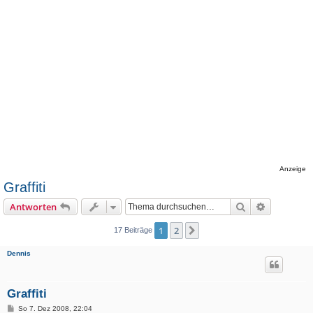
Anzeige
Graffiti
Suche
Erweiterte
Antworten
1
2
Nächste
17 Beiträge
Dennis
Graffiti
B
So 7. Dez 2008, 22:04