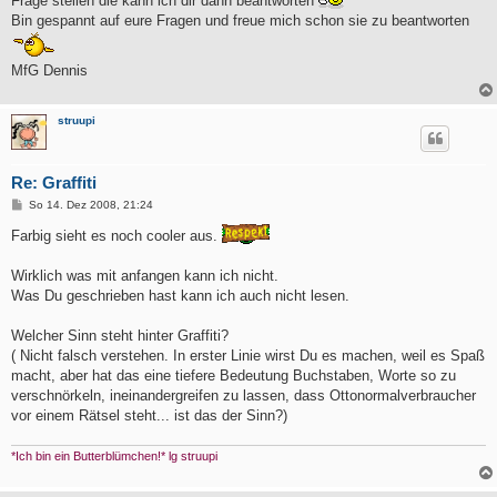
Frage stellen die kann ich dir dann beantworten
Bin gespannt auf eure Fragen und freue mich schon sie zu beantworten
MfG Dennis
struupi
Re: Graffiti
B
So 14. Dez 2008, 21:24
e
i
Farbig sieht es noch cooler aus.
t
r
a
Wirklich was mit anfangen kann ich nicht.
g
Was Du geschrieben hast kann ich auch nicht lesen.
Welcher Sinn steht hinter Graffiti?
( Nicht falsch verstehen. In erster Linie wirst Du es machen, weil es Spaß
macht, aber hat das eine tiefere Bedeutung Buchstaben, Worte so zu
verschnörkeln, ineinandergreifen zu lassen, dass Ottonormalverbraucher
vor einem Rätsel steht... ist das der Sinn?)
*Ich bin ein Butterblümchen!* lg struupi