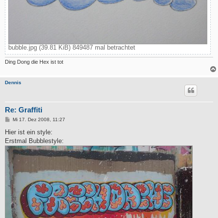
bubble.jpg (39.81 KiB) 849487 mal betrachtet
Ding Dong die Hex ist tot
Dennis
Re: Graffiti
B
Mi 17. Dez 2008, 11:27
e
i
Hier ist ein style:
t
Erstmal Bubblestyle:
r
a
g