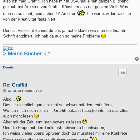
also ich mag Graffiti. Ich habe mir in USA mal einen ganzen Bildband
gekauft mit Arbeiten von Graffiti-Künstlern aus der ganzen Welt. Was
man da so sieht, sind schon 1A Arbeiten
. Ich war bzw. bin wirklich
von der Kreativität fastziniert.
Dennis, vielleicht kannst du uns ja mal erklären wie man die Graffiti-
Schrift entziffert. Ich hab da auch so meine Probleme
> Meine Bücher < *
Dennis
Re: Graffiti
B
Mi 10. Dez 2008, 21:08
e
i
Also...
t
Das ist eigentlich garnicht mal so schwer mit dem entziffern,
r
a
Wo Ich mich noch nicht mit Graffiti befasst habe,konnte ich das alles
g
auch nicht lesen
Aber mit der Zeit lernt man sowas zu lesen
Und die Frage mit den Tricks ist schwer zu beantworten,
Ich weiss vieles über's Sprühen doch du müsstest mir eine Konkrete