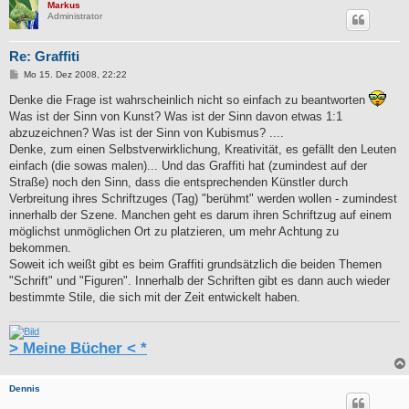
Markus
Administrator
Re: Graffiti
B
Mo 15. Dez 2008, 22:22
e
i
Denke die Frage ist wahrscheinlich nicht so einfach zu beantworten
t
Was ist der Sinn von Kunst? Was ist der Sinn davon etwas 1:1
r
a
abzuzeichnen? Was ist der Sinn von Kubismus? ....
g
Denke, zum einen Selbstverwirklichung, Kreativität, es gefällt den Leuten
einfach (die sowas malen)... Und das Graffiti hat (zumindest auf der
Straße) noch den Sinn, dass die entsprechenden Künstler durch
Verbreitung ihres Schriftzuges (Tag) "berühmt" werden wollen - zumindest
innerhalb der Szene. Manchen geht es darum ihren Schriftzug auf einem
möglichst unmöglichen Ort zu platzieren, um mehr Achtung zu
bekommen.
Soweit ich weißt gibt es beim Graffiti grundsätzlich die beiden Themen
"Schrift" und "Figuren". Innerhalb der Schriften gibt es dann auch wieder
bestimmte Stile, die sich mit der Zeit entwickelt haben.
> Meine Bücher < *
Dennis