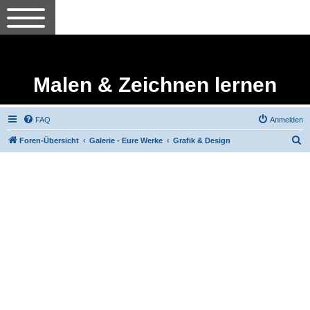
Malen & Zeichnen lernen
FAQ
Anmelden
S
Foren-Übersicht
Galerie - Eure Werke
Grafik & Design
u
c
h
e