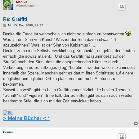
Markus
Administrator
Re: Graffiti
B
Mo 15. Dez 2008, 22:22
e
i
Denke die Frage ist wahrscheinlich nicht so einfach zu beantworten
t
Was ist der Sinn von Kunst? Was ist der Sinn davon etwas 1:1
r
a
abzuzeichnen? Was ist der Sinn von Kubismus? ....
g
Denke, zum einen Selbstverwirklichung, Kreativität, es gefällt den Leuten
einfach (die sowas malen)... Und das Graffiti hat (zumindest auf der
Straße) noch den Sinn, dass die entsprechenden Künstler durch
Verbreitung ihres Schriftzuges (Tag) "berühmt" werden wollen - zumindest
innerhalb der Szene. Manchen geht es darum ihren Schriftzug auf einem
möglichst unmöglichen Ort zu platzieren, um mehr Achtung zu
bekommen.
Soweit ich weißt gibt es beim Graffiti grundsätzlich die beiden Themen
"Schrift" und "Figuren". Innerhalb der Schriften gibt es dann auch wieder
bestimmte Stile, die sich mit der Zeit entwickelt haben.
> Meine Bücher < *
Dennis