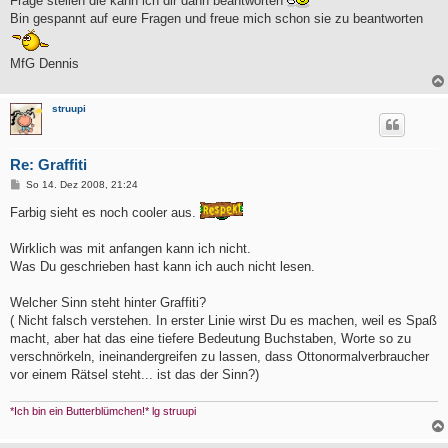
Frage stellen die kann ich dir dann beantworten
Bin gespannt auf eure Fragen und freue mich schon sie zu beantworten
MfG Dennis
struupi
Re: Graffiti
B
So 14. Dez 2008, 21:24
e
i
Farbig sieht es noch cooler aus.
t
r
a
Wirklich was mit anfangen kann ich nicht.
g
Was Du geschrieben hast kann ich auch nicht lesen.
Welcher Sinn steht hinter Graffiti?
( Nicht falsch verstehen. In erster Linie wirst Du es machen, weil es Spaß
macht, aber hat das eine tiefere Bedeutung Buchstaben, Worte so zu
verschnörkeln, ineinandergreifen zu lassen, dass Ottonormalverbraucher
vor einem Rätsel steht... ist das der Sinn?)
*Ich bin ein Butterblümchen!* lg struupi