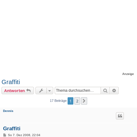
Anzeige
Graffiti
Suche
Erweiterte
Antworten
1
2
Nächste
17 Beiträge
Dennis
Graffiti
B
So 7. Dez 2008, 22:04