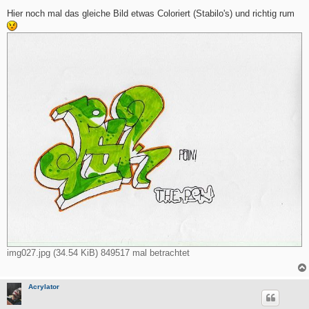
e
i
Hier noch mal das gleiche Bild etwas Coloriert (Stabilo's) und richtig rum
t
r
a
g
img027.jpg (34.54 KiB) 849517 mal betrachtet
Acrylator