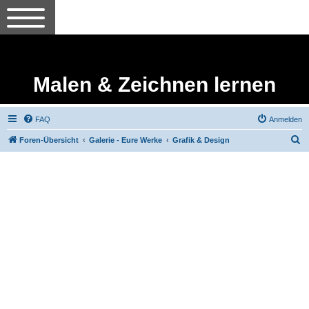
Malen & Zeichnen lernen
FAQ
Anmelden
S
Foren-Übersicht
Galerie - Eure Werke
Grafik & Design
u
c
h
e