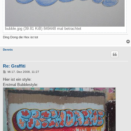
bubble.jpg (39.81 KiB) 849448 mal betrachtet
Ding Dong die Hex ist tot
Dennis
Re: Graffiti
B
Mi 17. Dez 2008, 11:27
e
i
Hier ist ein style:
t
Erstmal Bubblestyle:
r
a
g