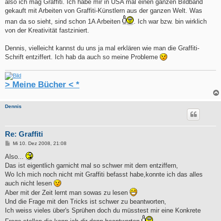
also ich mag Graffiti. Ich habe mir in USA mal einen ganzen Bildband
gekauft mit Arbeiten von Graffiti-Künstlern aus der ganzen Welt. Was
man da so sieht, sind schon 1A Arbeiten
. Ich war bzw. bin wirklich
von der Kreativität fastziniert.
Dennis, vielleicht kannst du uns ja mal erklären wie man die Graffiti-
Schrift entziffert. Ich hab da auch so meine Probleme
> Meine Bücher < *
Dennis
Re: Graffiti
B
Mi 10. Dez 2008, 21:08
e
i
Also...
t
Das ist eigentlich garnicht mal so schwer mit dem entziffern,
r
a
Wo Ich mich noch nicht mit Graffiti befasst habe,konnte ich das alles
g
auch nicht lesen
Aber mit der Zeit lernt man sowas zu lesen
Und die Frage mit den Tricks ist schwer zu beantworten,
Ich weiss vieles über's Sprühen doch du müsstest mir eine Konkrete