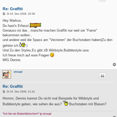
Re: Graffiti
B
Di 16. Dez 2008, 20:38
e
i
Hey Markus,
t
Du hast's Erfasst
r
a
Genauso ist das , manche machen Graffiti nur weil sie "Fame"
g
bekommen wollen ,
und andere weil die Spass am "Verzieren" der Buchstaben haben(Zu den
gehöre ich
)
Und Zu den Styles,Es gibt zB.Wildstyle,Bubblestyle usw.
Ich freue mich auf eure Fragen
MfG Dennis
struupi
Re: Graffiti
B
Di 16. Dez 2008, 21:41
e
i
Hmmm, Dennis kannst Du nicht mal Beispiele für Wildstyle und
t
Bubblestyle geben, wie sehen die aus?
Buchstaben mit Blasen?
r
a
g
*Ich bin ein Butterblümchen!* lg struupi