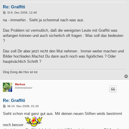
Re: Graffiti
B
Di 9. Dez 2008, 12:48
e
i
na - immerhin . Sieht ja schonmal nach was aus.
t
r
a
Das Problem ist vermutlich, daß die wenigsten Leute mit Graffiti was
g
anfangen können und auch sicherlich oft fragen : Was soll das bedeuten
?
Das soll Dir aber jetzt nicht den Mut nehmen . Immer weiter machen und
Bilder hochladen.Machst Du dann auch noch was figürliches ? Oder
hauptsächlich Schrift ?
Ding Dong die Hex ist tot
Markus
Administrator
Re: Graffiti
B
Mi 10. Dez 2008, 01:20
e
i
Sieht schon mal ganz gut aus. Mit deinen neuen Stiften wirds bestimmt
t
r
a
noch besser
g