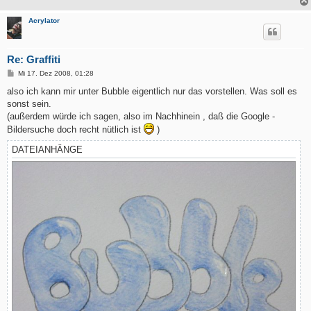
Acrylator
Re: Graffiti
B
Mi 17. Dez 2008, 01:28
e
i
also ich kann mir unter Bubble eigentlich nur das vorstellen. Was soll es
t
sonst sein.
r
a
(außerdem würde ich sagen, also im Nachhinein , daß die Google -
g
Bildersuche doch recht nütlich ist
)
DATEIANHÄNGE