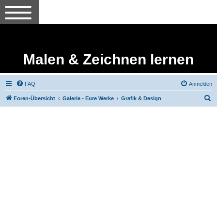
Malen & Zeichnen lernen
FAQ
Anmelden
S
Foren-Übersicht
Galerie - Eure Werke
Grafik & Design
u
c
h
e