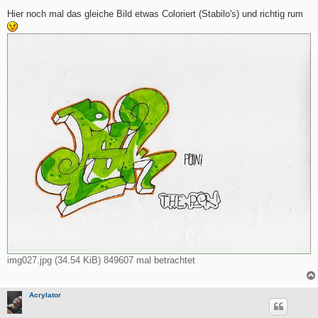
e
i
Hier noch mal das gleiche Bild etwas Coloriert (Stabilo's) und richtig rum
t
r
a
g
img027.jpg (34.54 KiB) 849607 mal betrachtet
Acrylator