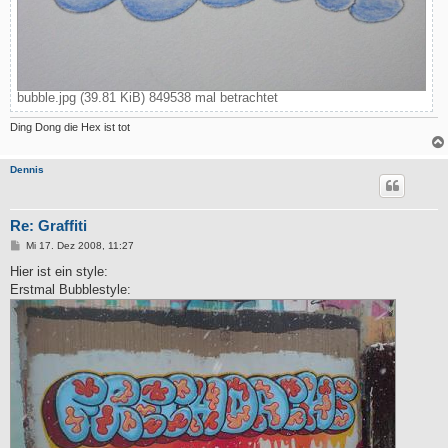
bubble.jpg (39.81 KiB) 849538 mal betrachtet
Ding Dong die Hex ist tot
Dennis
Re: Graffiti
B
Mi 17. Dez 2008, 11:27
e
i
Hier ist ein style:
t
Erstmal Bubblestyle:
r
a
g