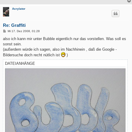
Acrylator
Re: Graffiti
B
Mi 17. Dez 2008, 01:28
e
i
also ich kann mir unter Bubble eigentlich nur das vorstellen. Was soll es
t
sonst sein.
r
a
(außerdem würde ich sagen, also im Nachhinein , daß die Google -
g
Bildersuche doch recht nütlich ist
)
DATEIANHÄNGE