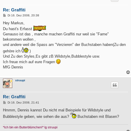
Re: Graffiti
B
Di 16. Dez 2008, 20:38
e
i
Hey Markus,
t
Du hast's Erfasst
r
a
Genauso ist das , manche machen Graffiti nur weil sie "Fame"
g
bekommen wollen ,
und andere weil die Spass am "Verzieren" der Buchstaben haben(Zu den
gehöre ich
)
Und Zu den Styles,Es gibt zB.Wildstyle,Bubblestyle usw.
Ich freue mich auf eure Fragen
MfG Dennis
struupi
Re: Graffiti
B
Di 16. Dez 2008, 21:41
e
i
Hmmm, Dennis kannst Du nicht mal Beispiele für Wildstyle und
t
Bubblestyle geben, wie sehen die aus?
Buchstaben mit Blasen?
r
a
g
*Ich bin ein Butterblümchen!* lg struupi