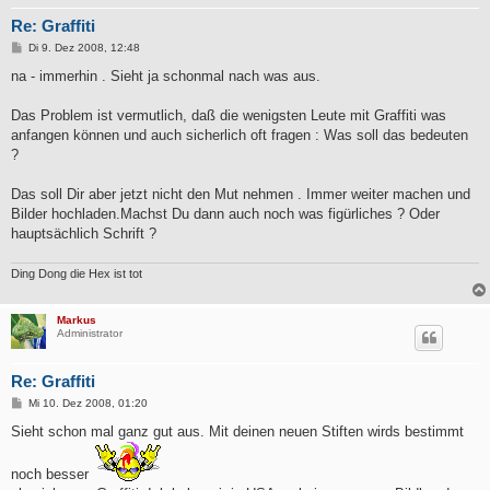
Re: Graffiti
B
Di 9. Dez 2008, 12:48
e
i
na - immerhin . Sieht ja schonmal nach was aus.
t
r
a
Das Problem ist vermutlich, daß die wenigsten Leute mit Graffiti was
g
anfangen können und auch sicherlich oft fragen : Was soll das bedeuten
?
Das soll Dir aber jetzt nicht den Mut nehmen . Immer weiter machen und
Bilder hochladen.Machst Du dann auch noch was figürliches ? Oder
hauptsächlich Schrift ?
Ding Dong die Hex ist tot
Markus
Administrator
Re: Graffiti
B
Mi 10. Dez 2008, 01:20
e
i
Sieht schon mal ganz gut aus. Mit deinen neuen Stiften wirds bestimmt
t
r
a
noch besser
g