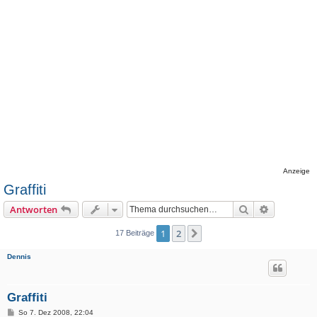
Anzeige
Graffiti
Suche
Erweiterte
Antworten
1
2
Nächste
17 Beiträge
Dennis
Graffiti
B
So 7. Dez 2008, 22:04