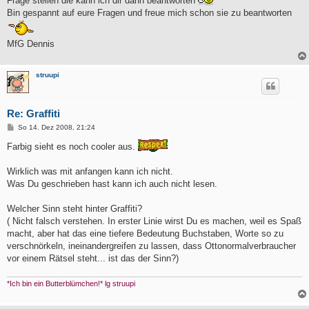
Frage stellen die kann ich dir dann beantworten
Bin gespannt auf eure Fragen und freue mich schon sie zu beantworten
MfG Dennis
struupi
Re: Graffiti
B
So 14. Dez 2008, 21:24
e
i
Farbig sieht es noch cooler aus.
t
r
a
Wirklich was mit anfangen kann ich nicht.
g
Was Du geschrieben hast kann ich auch nicht lesen.
Welcher Sinn steht hinter Graffiti?
( Nicht falsch verstehen. In erster Linie wirst Du es machen, weil es Spaß
macht, aber hat das eine tiefere Bedeutung Buchstaben, Worte so zu
verschnörkeln, ineinandergreifen zu lassen, dass Ottonormalverbraucher
vor einem Rätsel steht... ist das der Sinn?)
*Ich bin ein Butterblümchen!* lg struupi