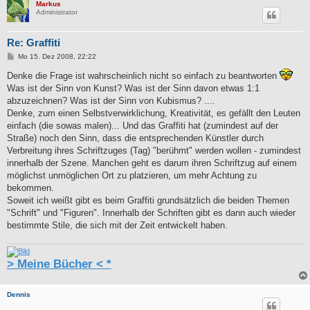
Markus
Administrator
Re: Graffiti
B
Mo 15. Dez 2008, 22:22
e
i
Denke die Frage ist wahrscheinlich nicht so einfach zu beantworten
t
Was ist der Sinn von Kunst? Was ist der Sinn davon etwas 1:1
r
a
abzuzeichnen? Was ist der Sinn von Kubismus? ....
g
Denke, zum einen Selbstverwirklichung, Kreativität, es gefällt den Leuten
einfach (die sowas malen)... Und das Graffiti hat (zumindest auf der
Straße) noch den Sinn, dass die entsprechenden Künstler durch
Verbreitung ihres Schriftzuges (Tag) "berühmt" werden wollen - zumindest
innerhalb der Szene. Manchen geht es darum ihren Schriftzug auf einem
möglichst unmöglichen Ort zu platzieren, um mehr Achtung zu
bekommen.
Soweit ich weißt gibt es beim Graffiti grundsätzlich die beiden Themen
"Schrift" und "Figuren". Innerhalb der Schriften gibt es dann auch wieder
bestimmte Stile, die sich mit der Zeit entwickelt haben.
> Meine Bücher < *
Dennis