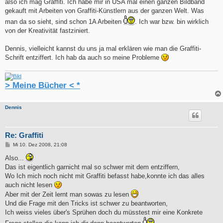
also ich mag Graffiti. Ich habe mir in USA mal einen ganzen Bildband
gekauft mit Arbeiten von Graffiti-Künstlern aus der ganzen Welt. Was
man da so sieht, sind schon 1A Arbeiten
. Ich war bzw. bin wirklich
von der Kreativität fastziniert.
Dennis, vielleicht kannst du uns ja mal erklären wie man die Graffiti-
Schrift entziffert. Ich hab da auch so meine Probleme
> Meine Bücher < *
Dennis
Re: Graffiti
B
Mi 10. Dez 2008, 21:08
e
i
Also...
t
Das ist eigentlich garnicht mal so schwer mit dem entziffern,
r
a
Wo Ich mich noch nicht mit Graffiti befasst habe,konnte ich das alles
g
auch nicht lesen
Aber mit der Zeit lernt man sowas zu lesen
Und die Frage mit den Tricks ist schwer zu beantworten,
Ich weiss vieles über's Sprühen doch du müsstest mir eine Konkrete