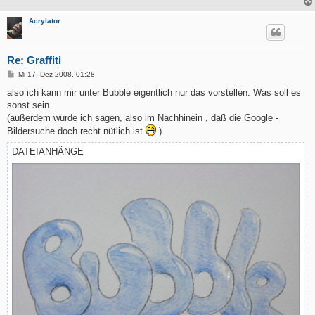
Acrylator
Re: Graffiti
B
Mi 17. Dez 2008, 01:28
e
i
also ich kann mir unter Bubble eigentlich nur das vorstellen. Was soll es
t
sonst sein.
r
a
(außerdem würde ich sagen, also im Nachhinein , daß die Google -
g
Bildersuche doch recht nütlich ist
)
DATEIANHÄNGE