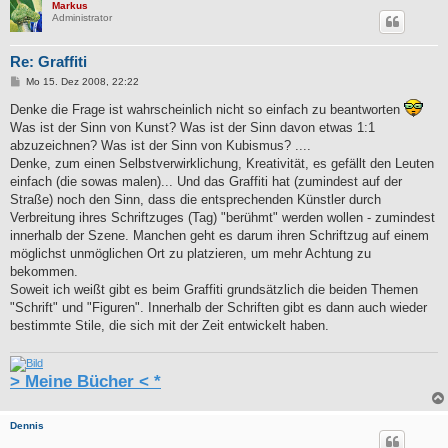
Markus
Administrator
Re: Graffiti
B
Mo 15. Dez 2008, 22:22
e
i
Denke die Frage ist wahrscheinlich nicht so einfach zu beantworten
t
Was ist der Sinn von Kunst? Was ist der Sinn davon etwas 1:1
r
a
abzuzeichnen? Was ist der Sinn von Kubismus? ....
g
Denke, zum einen Selbstverwirklichung, Kreativität, es gefällt den Leuten
einfach (die sowas malen)... Und das Graffiti hat (zumindest auf der
Straße) noch den Sinn, dass die entsprechenden Künstler durch
Verbreitung ihres Schriftzuges (Tag) "berühmt" werden wollen - zumindest
innerhalb der Szene. Manchen geht es darum ihren Schriftzug auf einem
möglichst unmöglichen Ort zu platzieren, um mehr Achtung zu
bekommen.
Soweit ich weißt gibt es beim Graffiti grundsätzlich die beiden Themen
"Schrift" und "Figuren". Innerhalb der Schriften gibt es dann auch wieder
bestimmte Stile, die sich mit der Zeit entwickelt haben.
> Meine Bücher < *
Dennis