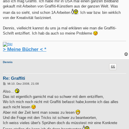
also ich mag Graffiti. Ich habe mir in USA mal einen ganzen Bildband
gekauft mit Arbeiten von Graffiti-Künstlern aus der ganzen Welt. Was
man da so sieht, sind schon 1A Arbeiten
. Ich war bzw. bin wirklich
von der Kreativität fastziniert.
Dennis, vielleicht kannst du uns ja mal erklären wie man die Graffiti-
Schrift entziffert. Ich hab da auch so meine Probleme
> Meine Bücher < *
Dennis
Re: Graffiti
B
Mi 10. Dez 2008, 21:08
e
i
Also...
t
Das ist eigentlich garnicht mal so schwer mit dem entziffern,
r
a
Wo Ich mich noch nicht mit Graffiti befasst habe,konnte ich das alles
g
auch nicht lesen
Aber mit der Zeit lernt man sowas zu lesen
Und die Frage mit den Tricks ist schwer zu beantworten,
Ich weiss vieles über's Sprühen doch du müsstest mir eine Konkrete