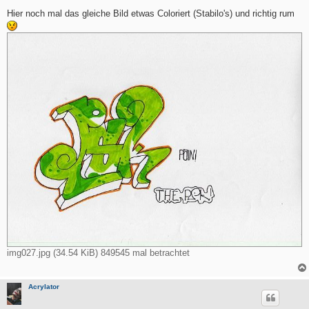
e
i
Hier noch mal das gleiche Bild etwas Coloriert (Stabilo's) und richtig rum
t
r
a
g
img027.jpg (34.54 KiB) 849545 mal betrachtet
Acrylator