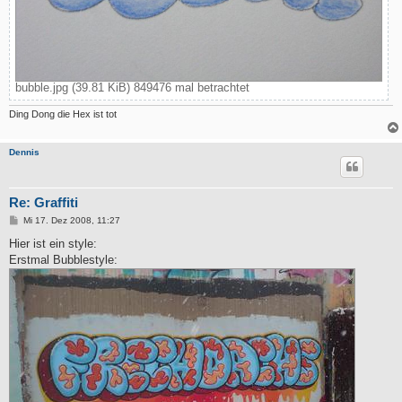
bubble.jpg (39.81 KiB) 849476 mal betrachtet
Ding Dong die Hex ist tot
Dennis
Re: Graffiti
B
Mi 17. Dez 2008, 11:27
e
i
Hier ist ein style:
t
Erstmal Bubblestyle:
r
a
g