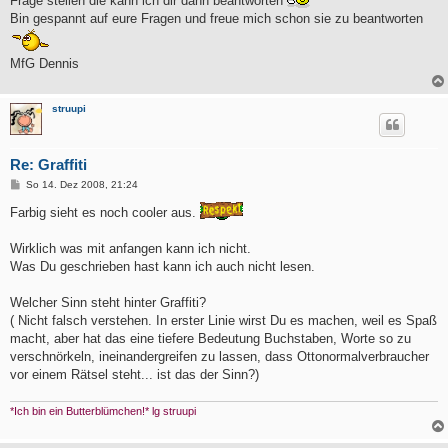
Frage stellen die kann ich dir dann beantworten
Bin gespannt auf eure Fragen und freue mich schon sie zu beantworten
MfG Dennis
struupi
Re: Graffiti
B
So 14. Dez 2008, 21:24
e
i
Farbig sieht es noch cooler aus.
t
r
a
Wirklich was mit anfangen kann ich nicht.
g
Was Du geschrieben hast kann ich auch nicht lesen.
Welcher Sinn steht hinter Graffiti?
( Nicht falsch verstehen. In erster Linie wirst Du es machen, weil es Spaß
macht, aber hat das eine tiefere Bedeutung Buchstaben, Worte so zu
verschnörkeln, ineinandergreifen zu lassen, dass Ottonormalverbraucher
vor einem Rätsel steht... ist das der Sinn?)
*Ich bin ein Butterblümchen!* lg struupi