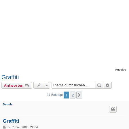
Anzeige
Graffiti
Suche
Erweiterte
Antworten
1
2
Nächste
17 Beiträge
Dennis
Graffiti
B
So 7. Dez 2008, 22:04