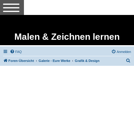
Malen & Zeichnen lernen
FAQ
Anmelden
S
Foren-Übersicht
Galerie - Eure Werke
Grafik & Design
u
c
h
e