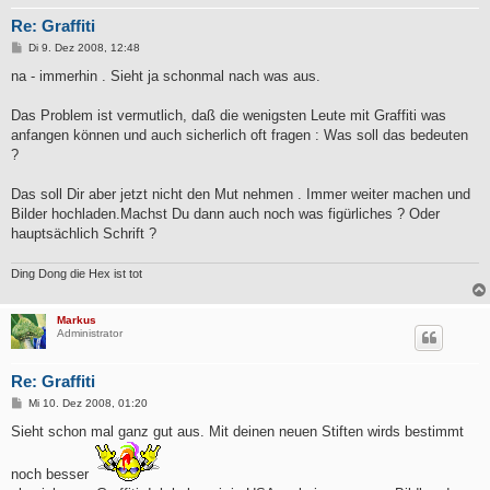
Re: Graffiti
B
Di 9. Dez 2008, 12:48
e
i
na - immerhin . Sieht ja schonmal nach was aus.
t
r
a
Das Problem ist vermutlich, daß die wenigsten Leute mit Graffiti was
g
anfangen können und auch sicherlich oft fragen : Was soll das bedeuten
?
Das soll Dir aber jetzt nicht den Mut nehmen . Immer weiter machen und
Bilder hochladen.Machst Du dann auch noch was figürliches ? Oder
hauptsächlich Schrift ?
Ding Dong die Hex ist tot
Markus
Administrator
Re: Graffiti
B
Mi 10. Dez 2008, 01:20
e
i
Sieht schon mal ganz gut aus. Mit deinen neuen Stiften wirds bestimmt
t
r
a
noch besser
g