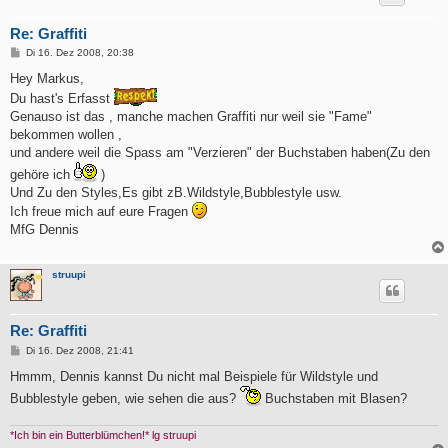
Re: Graffiti
B
Di 16. Dez 2008, 20:38
e
i
Hey Markus,
t
Du hast's Erfasst
r
a
Genauso ist das , manche machen Graffiti nur weil sie "Fame"
g
bekommen wollen ,
und andere weil die Spass am "Verzieren" der Buchstaben haben(Zu den
gehöre ich
)
Und Zu den Styles,Es gibt zB.Wildstyle,Bubblestyle usw.
Ich freue mich auf eure Fragen
MfG Dennis
struupi
Re: Graffiti
B
Di 16. Dez 2008, 21:41
e
i
Hmmm, Dennis kannst Du nicht mal Beispiele für Wildstyle und
t
Bubblestyle geben, wie sehen die aus?
Buchstaben mit Blasen?
r
a
g
*Ich bin ein Butterblümchen!* lg struupi