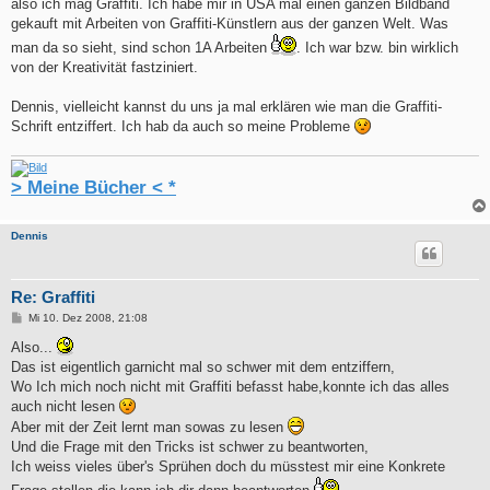
also ich mag Graffiti. Ich habe mir in USA mal einen ganzen Bildband
gekauft mit Arbeiten von Graffiti-Künstlern aus der ganzen Welt. Was
man da so sieht, sind schon 1A Arbeiten
. Ich war bzw. bin wirklich
von der Kreativität fastziniert.
Dennis, vielleicht kannst du uns ja mal erklären wie man die Graffiti-
Schrift entziffert. Ich hab da auch so meine Probleme
> Meine Bücher < *
Dennis
Re: Graffiti
B
Mi 10. Dez 2008, 21:08
e
i
Also...
t
Das ist eigentlich garnicht mal so schwer mit dem entziffern,
r
a
Wo Ich mich noch nicht mit Graffiti befasst habe,konnte ich das alles
g
auch nicht lesen
Aber mit der Zeit lernt man sowas zu lesen
Und die Frage mit den Tricks ist schwer zu beantworten,
Ich weiss vieles über's Sprühen doch du müsstest mir eine Konkrete