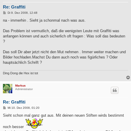
Re: Graffiti
B
Di 9. Dez 2008, 12:48
e
i
na - immerhin . Sieht ja schonmal nach was aus.
t
r
a
Das Problem ist vermutlich, daß die wenigsten Leute mit Graffiti was
g
anfangen können und auch sicherlich oft fragen : Was soll das bedeuten
?
Das soll Dir aber jetzt nicht den Mut nehmen . Immer weiter machen und
Bilder hochladen.Machst Du dann auch noch was figürliches ? Oder
hauptsächlich Schrift ?
Ding Dong die Hex ist tot
Markus
Administrator
Re: Graffiti
B
Mi 10. Dez 2008, 01:20
e
i
Sieht schon mal ganz gut aus. Mit deinen neuen Stiften wirds bestimmt
t
r
a
noch besser
g