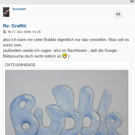
Acrylator
Re: Graffiti
B
Mi 17. Dez 2008, 01:28
e
i
also ich kann mir unter Bubble eigentlich nur das vorstellen. Was soll es
t
sonst sein.
r
a
(außerdem würde ich sagen, also im Nachhinein , daß die Google -
g
Bildersuche doch recht nütlich ist
)
DATEIANHÄNGE