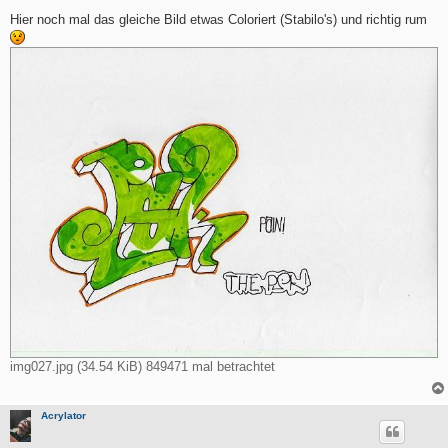
e
i
Hier noch mal das gleiche Bild etwas Coloriert (Stabilo's) und richtig rum
t
r
a
g
img027.jpg (34.54 KiB) 849471 mal betrachtet
Acrylator