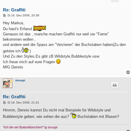
Re: Graffiti
B
Di 16. Dez 2008, 20:38
e
i
Hey Markus,
t
Du hast's Erfasst
r
a
Genauso ist das , manche machen Graffiti nur weil sie "Fame"
g
bekommen wollen ,
und andere weil die Spass am "Verzieren" der Buchstaben haben(Zu den
gehöre ich
)
Und Zu den Styles,Es gibt zB.Wildstyle,Bubblestyle usw.
Ich freue mich auf eure Fragen
MfG Dennis
struupi
Re: Graffiti
B
Di 16. Dez 2008, 21:41
e
i
Hmmm, Dennis kannst Du nicht mal Beispiele für Wildstyle und
t
Bubblestyle geben, wie sehen die aus?
Buchstaben mit Blasen?
r
a
g
*Ich bin ein Butterblümchen!* lg struupi