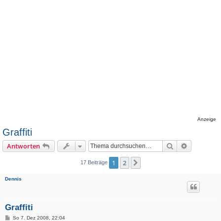
Anzeige
Graffiti
Suche
Erweiterte
Antworten
1
2
Nächste
17 Beiträge
Dennis
Graffiti
B
So 7. Dez 2008, 22:04