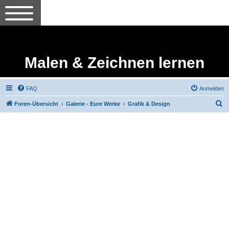
Malen & Zeichnen lernen
FAQ
Anmelden
S
Foren-Übersicht
Galerie - Eure Werke
Grafik & Design
u
c
h
e