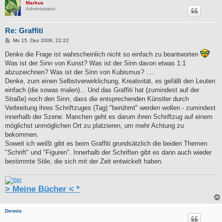
Markus
Administrator
Re: Graffiti
B
Mo 15. Dez 2008, 22:22
e
i
Denke die Frage ist wahrscheinlich nicht so einfach zu beantworten
t
Was ist der Sinn von Kunst? Was ist der Sinn davon etwas 1:1
r
a
abzuzeichnen? Was ist der Sinn von Kubismus? ....
g
Denke, zum einen Selbstverwirklichung, Kreativität, es gefällt den Leuten
einfach (die sowas malen)... Und das Graffiti hat (zumindest auf der
Straße) noch den Sinn, dass die entsprechenden Künstler durch
Verbreitung ihres Schriftzuges (Tag) "berühmt" werden wollen - zumindest
innerhalb der Szene. Manchen geht es darum ihren Schriftzug auf einem
möglichst unmöglichen Ort zu platzieren, um mehr Achtung zu
bekommen.
Soweit ich weißt gibt es beim Graffiti grundsätzlich die beiden Themen
"Schrift" und "Figuren". Innerhalb der Schriften gibt es dann auch wieder
bestimmte Stile, die sich mit der Zeit entwickelt haben.
> Meine Bücher < *
Dennis