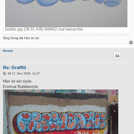
bubble.jpg (39.81 KiB) 849402 mal betrachtet
Ding Dong die Hex ist tot
Dennis
Re: Graffiti
B
Mi 17. Dez 2008, 11:27
e
i
Hier ist ein style:
t
Erstmal Bubblestyle:
r
a
g