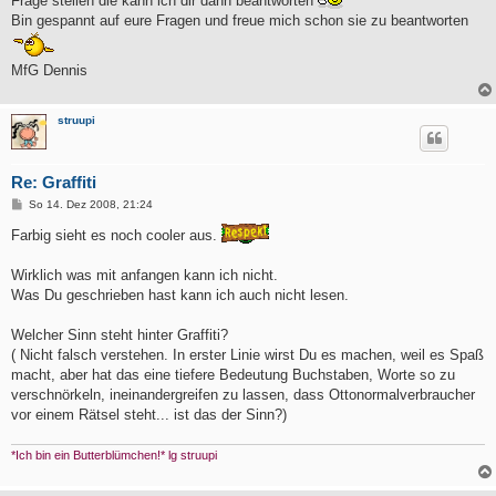
Frage stellen die kann ich dir dann beantworten
Bin gespannt auf eure Fragen und freue mich schon sie zu beantworten
MfG Dennis
struupi
Re: Graffiti
B
So 14. Dez 2008, 21:24
e
i
Farbig sieht es noch cooler aus.
t
r
a
Wirklich was mit anfangen kann ich nicht.
g
Was Du geschrieben hast kann ich auch nicht lesen.
Welcher Sinn steht hinter Graffiti?
( Nicht falsch verstehen. In erster Linie wirst Du es machen, weil es Spaß
macht, aber hat das eine tiefere Bedeutung Buchstaben, Worte so zu
verschnörkeln, ineinandergreifen zu lassen, dass Ottonormalverbraucher
vor einem Rätsel steht... ist das der Sinn?)
*Ich bin ein Butterblümchen!* lg struupi