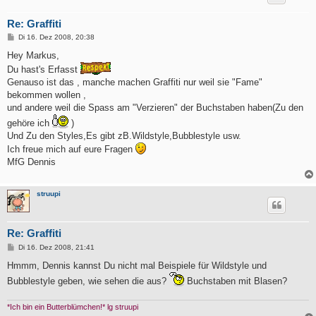
Re: Graffiti
B
Di 16. Dez 2008, 20:38
e
i
Hey Markus,
t
Du hast's Erfasst
r
a
Genauso ist das , manche machen Graffiti nur weil sie "Fame"
g
bekommen wollen ,
und andere weil die Spass am "Verzieren" der Buchstaben haben(Zu den
gehöre ich
)
Und Zu den Styles,Es gibt zB.Wildstyle,Bubblestyle usw.
Ich freue mich auf eure Fragen
MfG Dennis
struupi
Re: Graffiti
B
Di 16. Dez 2008, 21:41
e
i
Hmmm, Dennis kannst Du nicht mal Beispiele für Wildstyle und
t
Bubblestyle geben, wie sehen die aus?
Buchstaben mit Blasen?
r
a
g
*Ich bin ein Butterblümchen!* lg struupi