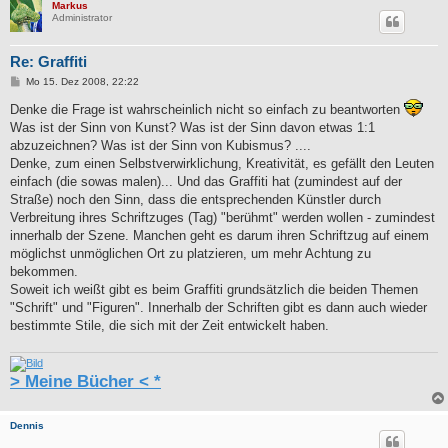
Markus
Administrator
Re: Graffiti
B
Mo 15. Dez 2008, 22:22
e
i
Denke die Frage ist wahrscheinlich nicht so einfach zu beantworten
t
Was ist der Sinn von Kunst? Was ist der Sinn davon etwas 1:1
r
a
abzuzeichnen? Was ist der Sinn von Kubismus? ....
g
Denke, zum einen Selbstverwirklichung, Kreativität, es gefällt den Leuten
einfach (die sowas malen)... Und das Graffiti hat (zumindest auf der
Straße) noch den Sinn, dass die entsprechenden Künstler durch
Verbreitung ihres Schriftzuges (Tag) "berühmt" werden wollen - zumindest
innerhalb der Szene. Manchen geht es darum ihren Schriftzug auf einem
möglichst unmöglichen Ort zu platzieren, um mehr Achtung zu
bekommen.
Soweit ich weißt gibt es beim Graffiti grundsätzlich die beiden Themen
"Schrift" und "Figuren". Innerhalb der Schriften gibt es dann auch wieder
bestimmte Stile, die sich mit der Zeit entwickelt haben.
> Meine Bücher < *
Dennis