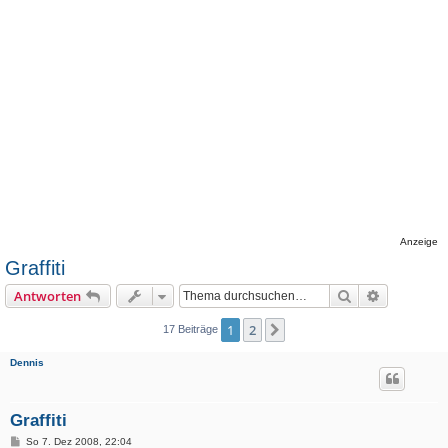
Anzeige
Graffiti
Suche
Erweiterte
Antworten
1
2
Nächste
17 Beiträge
Dennis
Graffiti
B
So 7. Dez 2008, 22:04