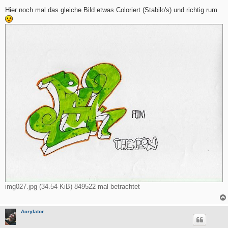
e
i
Hier noch mal das gleiche Bild etwas Coloriert (Stabilo's) und richtig rum
t
r
a
g
img027.jpg (34.54 KiB) 849522 mal betrachtet
Acrylator