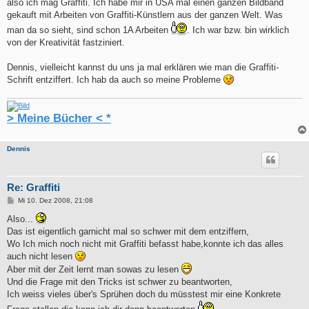
also ich mag Graffiti. Ich habe mir in USA mal einen ganzen Bildband
gekauft mit Arbeiten von Graffiti-Künstlern aus der ganzen Welt. Was
man da so sieht, sind schon 1A Arbeiten
. Ich war bzw. bin wirklich
von der Kreativität fastziniert.
Dennis, vielleicht kannst du uns ja mal erklären wie man die Graffiti-
Schrift entziffert. Ich hab da auch so meine Probleme
> Meine Bücher < *
Dennis
Re: Graffiti
B
Mi 10. Dez 2008, 21:08
e
i
Also...
t
Das ist eigentlich garnicht mal so schwer mit dem entziffern,
r
a
Wo Ich mich noch nicht mit Graffiti befasst habe,konnte ich das alles
g
auch nicht lesen
Aber mit der Zeit lernt man sowas zu lesen
Und die Frage mit den Tricks ist schwer zu beantworten,
Ich weiss vieles über's Sprühen doch du müsstest mir eine Konkrete