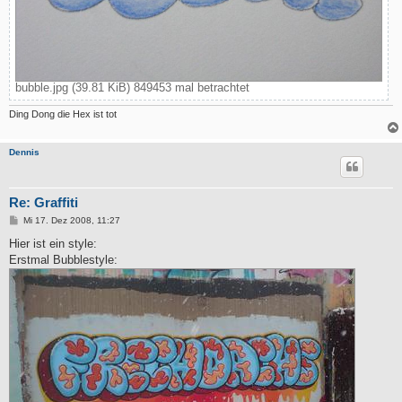
bubble.jpg (39.81 KiB) 849453 mal betrachtet
Ding Dong die Hex ist tot
Dennis
Re: Graffiti
B
Mi 17. Dez 2008, 11:27
e
i
Hier ist ein style:
t
Erstmal Bubblestyle:
r
a
g