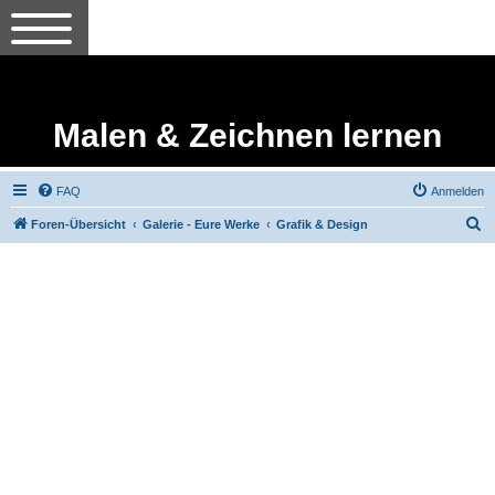
Malen & Zeichnen lernen
FAQ
Anmelden
S
Foren-Übersicht
Galerie - Eure Werke
Grafik & Design
u
c
h
e