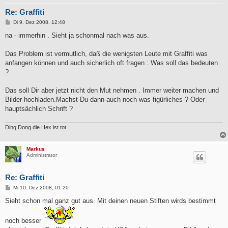
Re: Graffiti
B
Di 9. Dez 2008, 12:48
e
i
na - immerhin . Sieht ja schonmal nach was aus.
t
r
a
Das Problem ist vermutlich, daß die wenigsten Leute mit Graffiti was
g
anfangen können und auch sicherlich oft fragen : Was soll das bedeuten
?
Das soll Dir aber jetzt nicht den Mut nehmen . Immer weiter machen und
Bilder hochladen.Machst Du dann auch noch was figürliches ? Oder
hauptsächlich Schrift ?
Ding Dong die Hex ist tot
Markus
Administrator
Re: Graffiti
B
Mi 10. Dez 2008, 01:20
e
i
Sieht schon mal ganz gut aus. Mit deinen neuen Stiften wirds bestimmt
t
r
a
noch besser
g