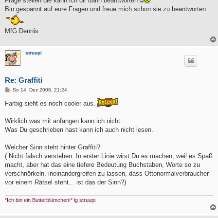
Frage stellen die kann ich dir dann beantworten
Bin gespannt auf eure Fragen und freue mich schon sie zu beantworten
MfG Dennis
struupi
Re: Graffiti
B
So 14. Dez 2008, 21:24
e
i
Farbig sieht es noch cooler aus.
t
r
a
Wirklich was mit anfangen kann ich nicht.
g
Was Du geschrieben hast kann ich auch nicht lesen.
Welcher Sinn steht hinter Graffiti?
( Nicht falsch verstehen. In erster Linie wirst Du es machen, weil es Spaß
macht, aber hat das eine tiefere Bedeutung Buchstaben, Worte so zu
verschnörkeln, ineinandergreifen zu lassen, dass Ottonormalverbraucher
vor einem Rätsel steht... ist das der Sinn?)
*Ich bin ein Butterblümchen!* lg struupi