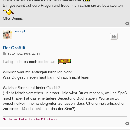
Frage stellen die kann ich dir dann beantworten
Bin gespannt auf eure Fragen und freue mich schon sie zu beantworten
MfG Dennis
struupi
Re: Graffiti
B
So 14. Dez 2008, 21:24
e
i
Farbig sieht es noch cooler aus.
t
r
a
Wirklich was mit anfangen kann ich nicht.
g
Was Du geschrieben hast kann ich auch nicht lesen.
Welcher Sinn steht hinter Graffiti?
( Nicht falsch verstehen. In erster Linie wirst Du es machen, weil es Spaß
macht, aber hat das eine tiefere Bedeutung Buchstaben, Worte so zu
verschnörkeln, ineinandergreifen zu lassen, dass Ottonormalverbraucher
vor einem Rätsel steht... ist das der Sinn?)
*Ich bin ein Butterblümchen!* lg struupi