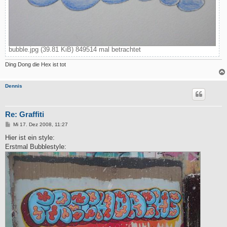
bubble.jpg (39.81 KiB) 849514 mal betrachtet
Ding Dong die Hex ist tot
Dennis
Re: Graffiti
B
Mi 17. Dez 2008, 11:27
e
i
Hier ist ein style:
t
Erstmal Bubblestyle:
r
a
g