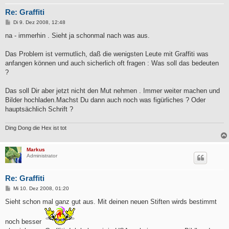
Re: Graffiti
B
Di 9. Dez 2008, 12:48
e
i
na - immerhin . Sieht ja schonmal nach was aus.
t
r
a
Das Problem ist vermutlich, daß die wenigsten Leute mit Graffiti was
g
anfangen können und auch sicherlich oft fragen : Was soll das bedeuten
?
Das soll Dir aber jetzt nicht den Mut nehmen . Immer weiter machen und
Bilder hochladen.Machst Du dann auch noch was figürliches ? Oder
hauptsächlich Schrift ?
Ding Dong die Hex ist tot
Markus
Administrator
Re: Graffiti
B
Mi 10. Dez 2008, 01:20
e
i
Sieht schon mal ganz gut aus. Mit deinen neuen Stiften wirds bestimmt
t
r
a
noch besser
g