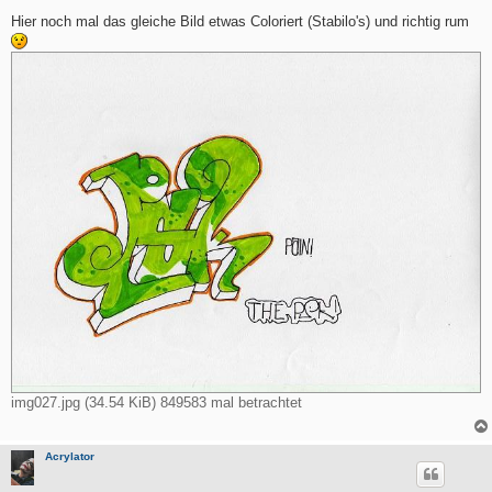
e
i
Hier noch mal das gleiche Bild etwas Coloriert (Stabilo's) und richtig rum
t
r
a
g
img027.jpg (34.54 KiB) 849583 mal betrachtet
Acrylator