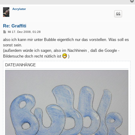
Acrylator
Re: Graffiti
B
Mi 17. Dez 2008, 01:28
e
i
also ich kann mir unter Bubble eigentlich nur das vorstellen. Was soll es
t
sonst sein.
r
a
(außerdem würde ich sagen, also im Nachhinein , daß die Google -
g
Bildersuche doch recht nütlich ist
)
DATEIANHÄNGE