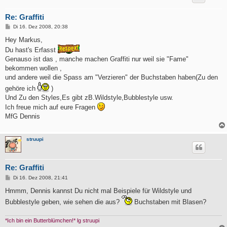
Re: Graffiti
B
Di 16. Dez 2008, 20:38
e
i
Hey Markus,
t
Du hast's Erfasst
r
a
Genauso ist das , manche machen Graffiti nur weil sie "Fame"
g
bekommen wollen ,
und andere weil die Spass am "Verzieren" der Buchstaben haben(Zu den
gehöre ich
)
Und Zu den Styles,Es gibt zB.Wildstyle,Bubblestyle usw.
Ich freue mich auf eure Fragen
MfG Dennis
struupi
Re: Graffiti
B
Di 16. Dez 2008, 21:41
e
i
Hmmm, Dennis kannst Du nicht mal Beispiele für Wildstyle und
t
Bubblestyle geben, wie sehen die aus?
Buchstaben mit Blasen?
r
a
g
*Ich bin ein Butterblümchen!* lg struupi