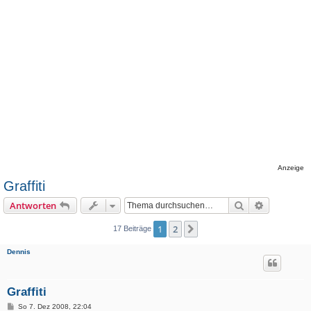
Anzeige
Graffiti
Suche
Erweiterte
Antworten
1
2
Nächste
17 Beiträge
Dennis
Graffiti
B
So 7. Dez 2008, 22:04