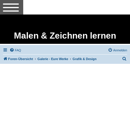
Malen & Zeichnen lernen
FAQ
Anmelden
S
Foren-Übersicht
Galerie - Eure Werke
Grafik & Design
u
c
h
e