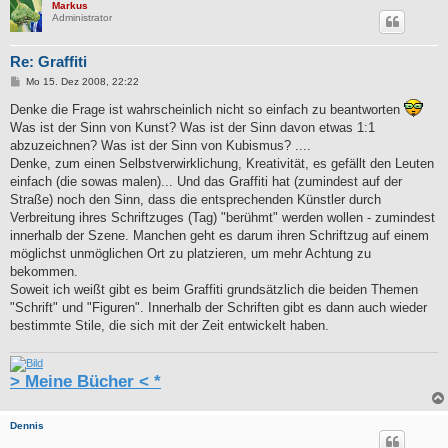
Markus
Administrator
Re: Graffiti
B
Mo 15. Dez 2008, 22:22
e
i
Denke die Frage ist wahrscheinlich nicht so einfach zu beantworten
t
Was ist der Sinn von Kunst? Was ist der Sinn davon etwas 1:1
r
a
abzuzeichnen? Was ist der Sinn von Kubismus? ....
g
Denke, zum einen Selbstverwirklichung, Kreativität, es gefällt den Leuten
einfach (die sowas malen)... Und das Graffiti hat (zumindest auf der
Straße) noch den Sinn, dass die entsprechenden Künstler durch
Verbreitung ihres Schriftzuges (Tag) "berühmt" werden wollen - zumindest
innerhalb der Szene. Manchen geht es darum ihren Schriftzug auf einem
möglichst unmöglichen Ort zu platzieren, um mehr Achtung zu
bekommen.
Soweit ich weißt gibt es beim Graffiti grundsätzlich die beiden Themen
"Schrift" und "Figuren". Innerhalb der Schriften gibt es dann auch wieder
bestimmte Stile, die sich mit der Zeit entwickelt haben.
> Meine Bücher < *
Dennis