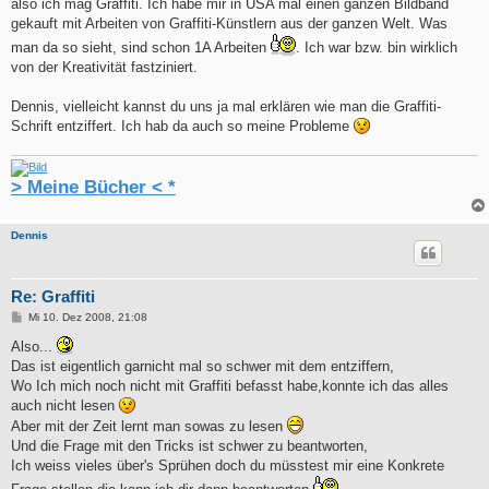
also ich mag Graffiti. Ich habe mir in USA mal einen ganzen Bildband
gekauft mit Arbeiten von Graffiti-Künstlern aus der ganzen Welt. Was
man da so sieht, sind schon 1A Arbeiten
. Ich war bzw. bin wirklich
von der Kreativität fastziniert.
Dennis, vielleicht kannst du uns ja mal erklären wie man die Graffiti-
Schrift entziffert. Ich hab da auch so meine Probleme
> Meine Bücher < *
Dennis
Re: Graffiti
B
Mi 10. Dez 2008, 21:08
e
i
Also...
t
Das ist eigentlich garnicht mal so schwer mit dem entziffern,
r
a
Wo Ich mich noch nicht mit Graffiti befasst habe,konnte ich das alles
g
auch nicht lesen
Aber mit der Zeit lernt man sowas zu lesen
Und die Frage mit den Tricks ist schwer zu beantworten,
Ich weiss vieles über's Sprühen doch du müsstest mir eine Konkrete