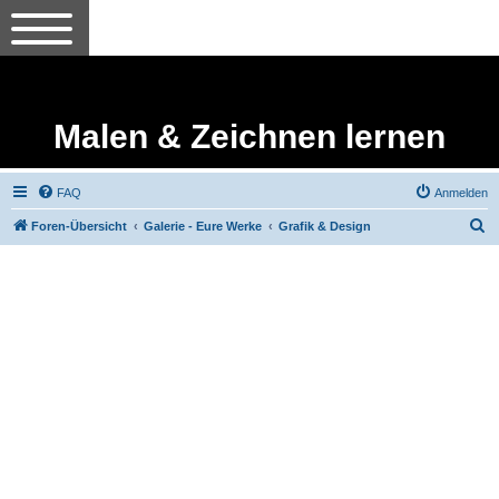
Malen & Zeichnen lernen
FAQ
Anmelden
S
Foren-Übersicht
Galerie - Eure Werke
Grafik & Design
u
c
h
e