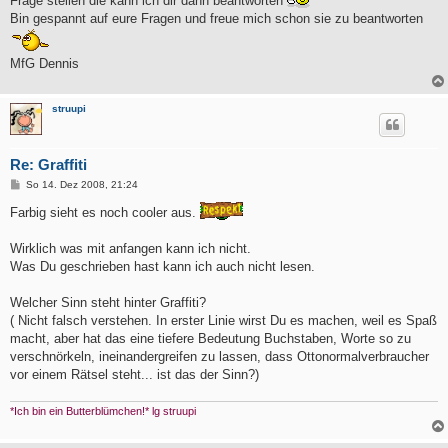
Frage stellen die kann ich dir dann beantworten
Bin gespannt auf eure Fragen und freue mich schon sie zu beantworten
MfG Dennis
struupi
Re: Graffiti
B
So 14. Dez 2008, 21:24
e
i
Farbig sieht es noch cooler aus.
t
r
a
Wirklich was mit anfangen kann ich nicht.
g
Was Du geschrieben hast kann ich auch nicht lesen.
Welcher Sinn steht hinter Graffiti?
( Nicht falsch verstehen. In erster Linie wirst Du es machen, weil es Spaß
macht, aber hat das eine tiefere Bedeutung Buchstaben, Worte so zu
verschnörkeln, ineinandergreifen zu lassen, dass Ottonormalverbraucher
vor einem Rätsel steht... ist das der Sinn?)
*Ich bin ein Butterblümchen!* lg struupi