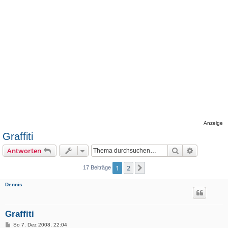
Anzeige
Graffiti
Suche
Erweiterte
Antworten
1
2
Nächste
17 Beiträge
Dennis
Graffiti
B
So 7. Dez 2008, 22:04