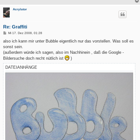
Acrylator
Re: Graffiti
B
Mi 17. Dez 2008, 01:28
e
i
also ich kann mir unter Bubble eigentlich nur das vorstellen. Was soll es
t
sonst sein.
r
a
(außerdem würde ich sagen, also im Nachhinein , daß die Google -
g
Bildersuche doch recht nütlich ist
)
DATEIANHÄNGE