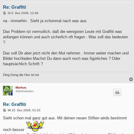
Re: Graffiti
B
Di 9. Dez 2008, 12:48
e
i
na - immerhin . Sieht ja schonmal nach was aus.
t
r
a
Das Problem ist vermutlich, daß die wenigsten Leute mit Graffiti was
g
anfangen können und auch sicherlich oft fragen : Was soll das bedeuten
?
Das soll Dir aber jetzt nicht den Mut nehmen . Immer weiter machen und
Bilder hochladen.Machst Du dann auch noch was figürliches ? Oder
hauptsächlich Schrift ?
Ding Dong die Hex ist tot
Markus
Administrator
Re: Graffiti
B
Mi 10. Dez 2008, 01:20
e
i
Sieht schon mal ganz gut aus. Mit deinen neuen Stiften wirds bestimmt
t
r
a
noch besser
g