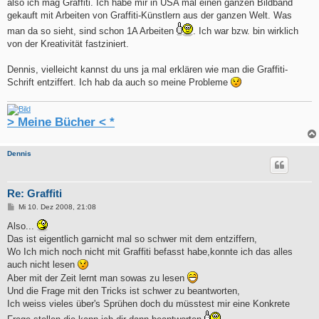
also ich mag Graffiti. Ich habe mir in USA mal einen ganzen Bildband
gekauft mit Arbeiten von Graffiti-Künstlern aus der ganzen Welt. Was
man da so sieht, sind schon 1A Arbeiten
. Ich war bzw. bin wirklich
von der Kreativität fastziniert.
Dennis, vielleicht kannst du uns ja mal erklären wie man die Graffiti-
Schrift entziffert. Ich hab da auch so meine Probleme
> Meine Bücher < *
Dennis
Re: Graffiti
B
Mi 10. Dez 2008, 21:08
e
i
Also...
t
Das ist eigentlich garnicht mal so schwer mit dem entziffern,
r
a
Wo Ich mich noch nicht mit Graffiti befasst habe,konnte ich das alles
g
auch nicht lesen
Aber mit der Zeit lernt man sowas zu lesen
Und die Frage mit den Tricks ist schwer zu beantworten,
Ich weiss vieles über's Sprühen doch du müsstest mir eine Konkrete