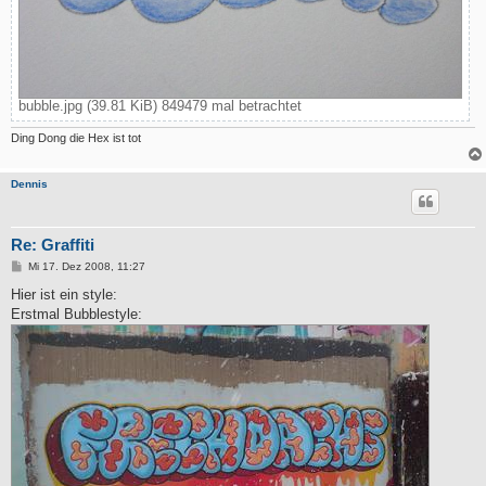
bubble.jpg (39.81 KiB) 849479 mal betrachtet
Ding Dong die Hex ist tot
Dennis
Re: Graffiti
B
Mi 17. Dez 2008, 11:27
e
i
Hier ist ein style:
t
Erstmal Bubblestyle:
r
a
g