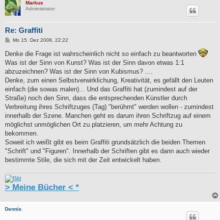
Markus
Administrator
Re: Graffiti
B
Mo 15. Dez 2008, 22:22
e
i
Denke die Frage ist wahrscheinlich nicht so einfach zu beantworten
t
Was ist der Sinn von Kunst? Was ist der Sinn davon etwas 1:1
r
a
abzuzeichnen? Was ist der Sinn von Kubismus? ....
g
Denke, zum einen Selbstverwirklichung, Kreativität, es gefällt den Leuten
einfach (die sowas malen)... Und das Graffiti hat (zumindest auf der
Straße) noch den Sinn, dass die entsprechenden Künstler durch
Verbreitung ihres Schriftzuges (Tag) "berühmt" werden wollen - zumindest
innerhalb der Szene. Manchen geht es darum ihren Schriftzug auf einem
möglichst unmöglichen Ort zu platzieren, um mehr Achtung zu
bekommen.
Soweit ich weißt gibt es beim Graffiti grundsätzlich die beiden Themen
"Schrift" und "Figuren". Innerhalb der Schriften gibt es dann auch wieder
bestimmte Stile, die sich mit der Zeit entwickelt haben.
> Meine Bücher < *
Dennis