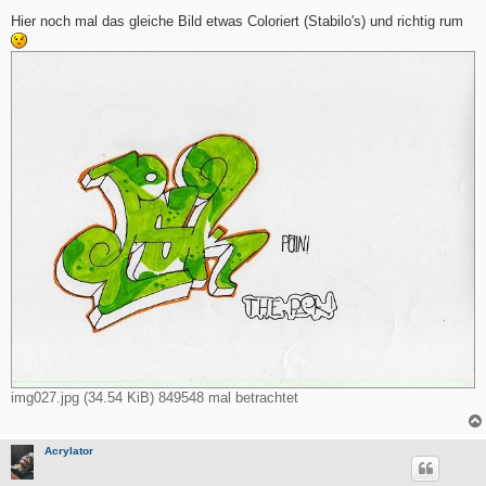
e
i
Hier noch mal das gleiche Bild etwas Coloriert (Stabilo's) und richtig rum
t
r
a
g
img027.jpg (34.54 KiB) 849548 mal betrachtet
Acrylator