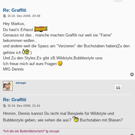
Re: Graffiti
B
Di 16. Dez 2008, 20:38
e
i
Hey Markus,
t
Du hast's Erfasst
r
a
Genauso ist das , manche machen Graffiti nur weil sie "Fame"
g
bekommen wollen ,
und andere weil die Spass am "Verzieren" der Buchstaben haben(Zu den
gehöre ich
)
Und Zu den Styles,Es gibt zB.Wildstyle,Bubblestyle usw.
Ich freue mich auf eure Fragen
MfG Dennis
struupi
Re: Graffiti
B
Di 16. Dez 2008, 21:41
e
i
Hmmm, Dennis kannst Du nicht mal Beispiele für Wildstyle und
t
Bubblestyle geben, wie sehen die aus?
Buchstaben mit Blasen?
r
a
g
*Ich bin ein Butterblümchen!* lg struupi