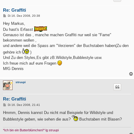
Re: Graffiti
B
Di 16. Dez 2008, 20:38
e
i
Hey Markus,
t
Du hast's Erfasst
r
a
Genauso ist das , manche machen Graffiti nur weil sie "Fame"
g
bekommen wollen ,
und andere weil die Spass am "Verzieren" der Buchstaben haben(Zu den
gehöre ich
)
Und Zu den Styles,Es gibt zB.Wildstyle,Bubblestyle usw.
Ich freue mich auf eure Fragen
MfG Dennis
struupi
Re: Graffiti
B
Di 16. Dez 2008, 21:41
e
i
Hmmm, Dennis kannst Du nicht mal Beispiele für Wildstyle und
t
Bubblestyle geben, wie sehen die aus?
Buchstaben mit Blasen?
r
a
g
*Ich bin ein Butterblümchen!* lg struupi