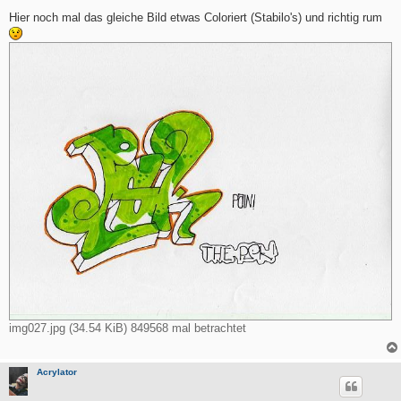
e
i
Hier noch mal das gleiche Bild etwas Coloriert (Stabilo's) und richtig rum
t
r
a
g
img027.jpg (34.54 KiB) 849568 mal betrachtet
Acrylator