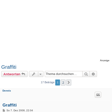
Anzeige
Graffiti
Suche
Erweiterte
Antworten
1
2
Nächste
17 Beiträge
Dennis
Graffiti
B
So 7. Dez 2008, 22:04