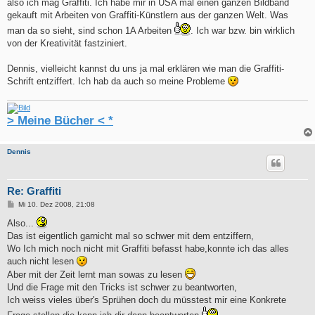
also ich mag Graffiti. Ich habe mir in USA mal einen ganzen Bildband
gekauft mit Arbeiten von Graffiti-Künstlern aus der ganzen Welt. Was
man da so sieht, sind schon 1A Arbeiten
. Ich war bzw. bin wirklich
von der Kreativität fastziniert.
Dennis, vielleicht kannst du uns ja mal erklären wie man die Graffiti-
Schrift entziffert. Ich hab da auch so meine Probleme
> Meine Bücher < *
Dennis
Re: Graffiti
B
Mi 10. Dez 2008, 21:08
e
i
Also...
t
Das ist eigentlich garnicht mal so schwer mit dem entziffern,
r
a
Wo Ich mich noch nicht mit Graffiti befasst habe,konnte ich das alles
g
auch nicht lesen
Aber mit der Zeit lernt man sowas zu lesen
Und die Frage mit den Tricks ist schwer zu beantworten,
Ich weiss vieles über's Sprühen doch du müsstest mir eine Konkrete