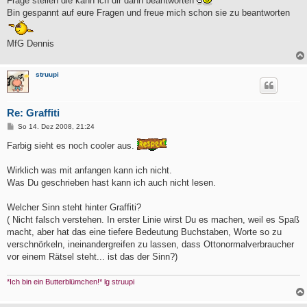
Frage stellen die kann ich dir dann beantworten
Bin gespannt auf eure Fragen und freue mich schon sie zu beantworten
MfG Dennis
struupi
Re: Graffiti
B
So 14. Dez 2008, 21:24
e
i
Farbig sieht es noch cooler aus.
t
r
a
Wirklich was mit anfangen kann ich nicht.
g
Was Du geschrieben hast kann ich auch nicht lesen.
Welcher Sinn steht hinter Graffiti?
( Nicht falsch verstehen. In erster Linie wirst Du es machen, weil es Spaß
macht, aber hat das eine tiefere Bedeutung Buchstaben, Worte so zu
verschnörkeln, ineinandergreifen zu lassen, dass Ottonormalverbraucher
vor einem Rätsel steht... ist das der Sinn?)
*Ich bin ein Butterblümchen!* lg struupi