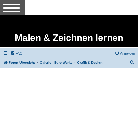
Malen & Zeichnen lernen
FAQ
Anmelden
S
Foren-Übersicht
Galerie - Eure Werke
Grafik & Design
u
c
h
e