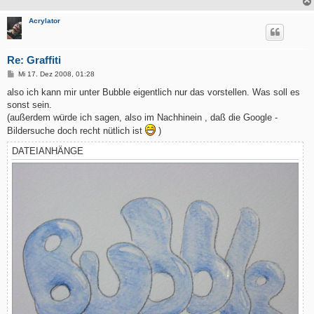
Acrylator
Re: Graffiti
B
Mi 17. Dez 2008, 01:28
e
i
also ich kann mir unter Bubble eigentlich nur das vorstellen. Was soll es
t
sonst sein.
r
a
(außerdem würde ich sagen, also im Nachhinein , daß die Google -
g
Bildersuche doch recht nütlich ist
)
DATEIANHÄNGE