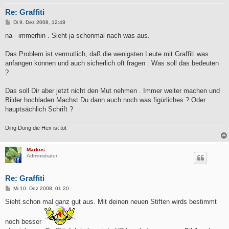
Re: Graffiti
B
Di 9. Dez 2008, 12:48
e
i
na - immerhin . Sieht ja schonmal nach was aus.
t
r
a
Das Problem ist vermutlich, daß die wenigsten Leute mit Graffiti was
g
anfangen können und auch sicherlich oft fragen : Was soll das bedeuten
?
Das soll Dir aber jetzt nicht den Mut nehmen . Immer weiter machen und
Bilder hochladen.Machst Du dann auch noch was figürliches ? Oder
hauptsächlich Schrift ?
Ding Dong die Hex ist tot
Markus
Administrator
Re: Graffiti
B
Mi 10. Dez 2008, 01:20
e
i
Sieht schon mal ganz gut aus. Mit deinen neuen Stiften wirds bestimmt
t
r
a
noch besser
g