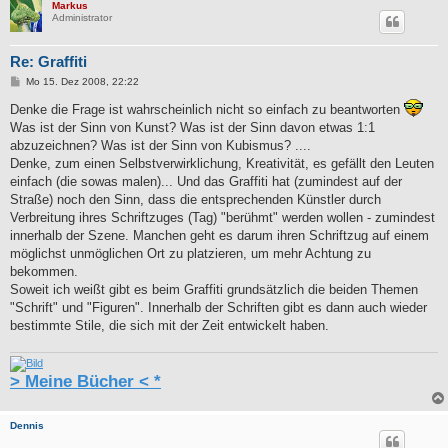
Markus
Administrator
Re: Graffiti
B
Mo 15. Dez 2008, 22:22
e
i
Denke die Frage ist wahrscheinlich nicht so einfach zu beantworten
t
Was ist der Sinn von Kunst? Was ist der Sinn davon etwas 1:1
r
a
abzuzeichnen? Was ist der Sinn von Kubismus? ....
g
Denke, zum einen Selbstverwirklichung, Kreativität, es gefällt den Leuten
einfach (die sowas malen)... Und das Graffiti hat (zumindest auf der
Straße) noch den Sinn, dass die entsprechenden Künstler durch
Verbreitung ihres Schriftzuges (Tag) "berühmt" werden wollen - zumindest
innerhalb der Szene. Manchen geht es darum ihren Schriftzug auf einem
möglichst unmöglichen Ort zu platzieren, um mehr Achtung zu
bekommen.
Soweit ich weißt gibt es beim Graffiti grundsätzlich die beiden Themen
"Schrift" und "Figuren". Innerhalb der Schriften gibt es dann auch wieder
bestimmte Stile, die sich mit der Zeit entwickelt haben.
> Meine Bücher < *
Dennis