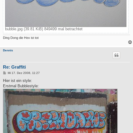
bubble.jpg (39.81 KiB) 849499 mal betrachtet
Ding Dong die Hex ist tot
Dennis
Re: Graffiti
B
Mi 17. Dez 2008, 11:27
e
i
Hier ist ein style:
t
Erstmal Bubblestyle:
r
a
g