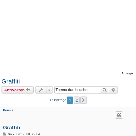
Anzeige
Graffiti
Suche
Erweiterte
Antworten
1
2
Nächste
17 Beiträge
Dennis
Graffiti
B
So 7. Dez 2008, 22:04