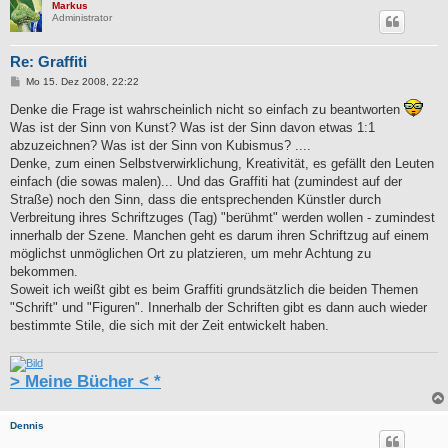
Markus
Administrator
Re: Graffiti
B
Mo 15. Dez 2008, 22:22
e
i
Denke die Frage ist wahrscheinlich nicht so einfach zu beantworten
t
Was ist der Sinn von Kunst? Was ist der Sinn davon etwas 1:1
r
a
abzuzeichnen? Was ist der Sinn von Kubismus? ....
g
Denke, zum einen Selbstverwirklichung, Kreativität, es gefällt den Leuten
einfach (die sowas malen)... Und das Graffiti hat (zumindest auf der
Straße) noch den Sinn, dass die entsprechenden Künstler durch
Verbreitung ihres Schriftzuges (Tag) "berühmt" werden wollen - zumindest
innerhalb der Szene. Manchen geht es darum ihren Schriftzug auf einem
möglichst unmöglichen Ort zu platzieren, um mehr Achtung zu
bekommen.
Soweit ich weißt gibt es beim Graffiti grundsätzlich die beiden Themen
"Schrift" und "Figuren". Innerhalb der Schriften gibt es dann auch wieder
bestimmte Stile, die sich mit der Zeit entwickelt haben.
> Meine Bücher < *
Dennis