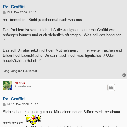
Re: Graffiti
B
Di 9. Dez 2008, 12:48
e
i
na - immerhin . Sieht ja schonmal nach was aus.
t
r
a
Das Problem ist vermutlich, daß die wenigsten Leute mit Graffiti was
g
anfangen können und auch sicherlich oft fragen : Was soll das bedeuten
?
Das soll Dir aber jetzt nicht den Mut nehmen . Immer weiter machen und
Bilder hochladen.Machst Du dann auch noch was figürliches ? Oder
hauptsächlich Schrift ?
Ding Dong die Hex ist tot
Markus
Administrator
Re: Graffiti
B
Mi 10. Dez 2008, 01:20
e
i
Sieht schon mal ganz gut aus. Mit deinen neuen Stiften wirds bestimmt
t
r
a
noch besser
g