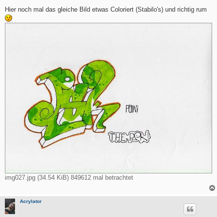
e
i
Hier noch mal das gleiche Bild etwas Coloriert (Stabilo's) und richtig rum
t
r
a
g
img027.jpg (34.54 KiB) 849612 mal betrachtet
Acrylator