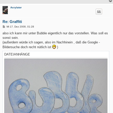
Acrylator
Re: Graffiti
B
Mi 17. Dez 2008, 01:28
e
i
also ich kann mir unter Bubble eigentlich nur das vorstellen. Was soll es
t
sonst sein.
r
a
(außerdem würde ich sagen, also im Nachhinein , daß die Google -
g
Bildersuche doch recht nütlich ist
)
DATEIANHÄNGE