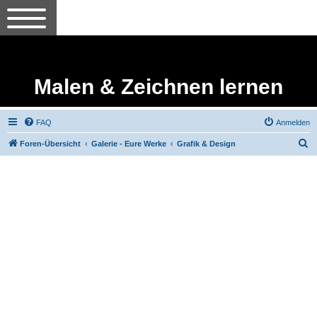
Malen & Zeichnen lernen
FAQ
Anmelden
S
Foren-Übersicht
Galerie - Eure Werke
Grafik & Design
u
c
h
e