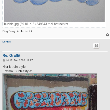
bubble.jpg (39.81 KiB) 849543 mal betrachtet
Ding Dong die Hex ist tot
Dennis
Re: Graffiti
B
Mi 17. Dez 2008, 11:27
e
i
Hier ist ein style:
t
Erstmal Bubblestyle:
r
a
g