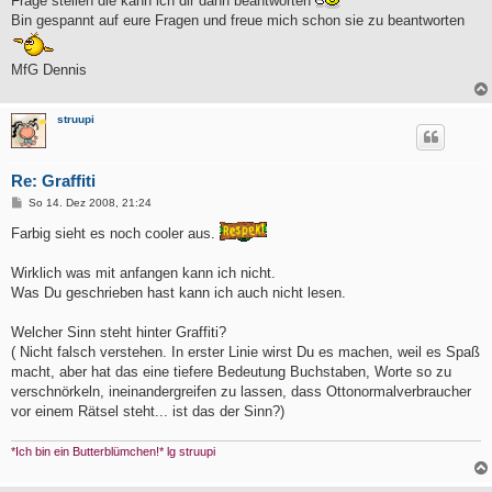
Frage stellen die kann ich dir dann beantworten
Bin gespannt auf eure Fragen und freue mich schon sie zu beantworten
MfG Dennis
struupi
Re: Graffiti
B
So 14. Dez 2008, 21:24
e
i
Farbig sieht es noch cooler aus.
t
r
a
Wirklich was mit anfangen kann ich nicht.
g
Was Du geschrieben hast kann ich auch nicht lesen.
Welcher Sinn steht hinter Graffiti?
( Nicht falsch verstehen. In erster Linie wirst Du es machen, weil es Spaß
macht, aber hat das eine tiefere Bedeutung Buchstaben, Worte so zu
verschnörkeln, ineinandergreifen zu lassen, dass Ottonormalverbraucher
vor einem Rätsel steht... ist das der Sinn?)
*Ich bin ein Butterblümchen!* lg struupi