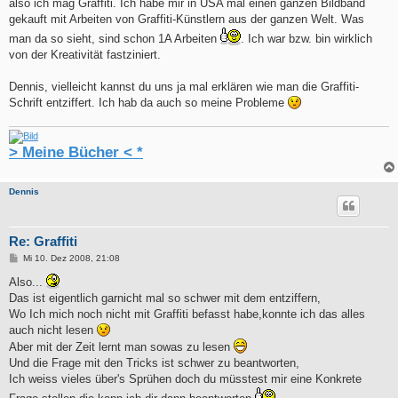
also ich mag Graffiti. Ich habe mir in USA mal einen ganzen Bildband
gekauft mit Arbeiten von Graffiti-Künstlern aus der ganzen Welt. Was
man da so sieht, sind schon 1A Arbeiten
. Ich war bzw. bin wirklich
von der Kreativität fastziniert.
Dennis, vielleicht kannst du uns ja mal erklären wie man die Graffiti-
Schrift entziffert. Ich hab da auch so meine Probleme
> Meine Bücher < *
Dennis
Re: Graffiti
B
Mi 10. Dez 2008, 21:08
e
i
Also...
t
Das ist eigentlich garnicht mal so schwer mit dem entziffern,
r
a
Wo Ich mich noch nicht mit Graffiti befasst habe,konnte ich das alles
g
auch nicht lesen
Aber mit der Zeit lernt man sowas zu lesen
Und die Frage mit den Tricks ist schwer zu beantworten,
Ich weiss vieles über's Sprühen doch du müsstest mir eine Konkrete