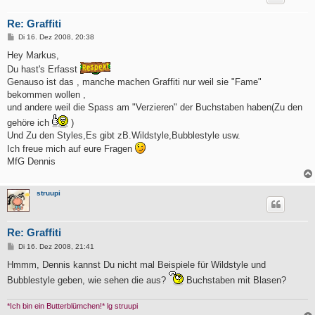
Re: Graffiti
B
Di 16. Dez 2008, 20:38
e
i
Hey Markus,
t
Du hast's Erfasst
r
a
Genauso ist das , manche machen Graffiti nur weil sie "Fame"
g
bekommen wollen ,
und andere weil die Spass am "Verzieren" der Buchstaben haben(Zu den
gehöre ich
)
Und Zu den Styles,Es gibt zB.Wildstyle,Bubblestyle usw.
Ich freue mich auf eure Fragen
MfG Dennis
struupi
Re: Graffiti
B
Di 16. Dez 2008, 21:41
e
i
Hmmm, Dennis kannst Du nicht mal Beispiele für Wildstyle und
t
Bubblestyle geben, wie sehen die aus?
Buchstaben mit Blasen?
r
a
g
*Ich bin ein Butterblümchen!* lg struupi