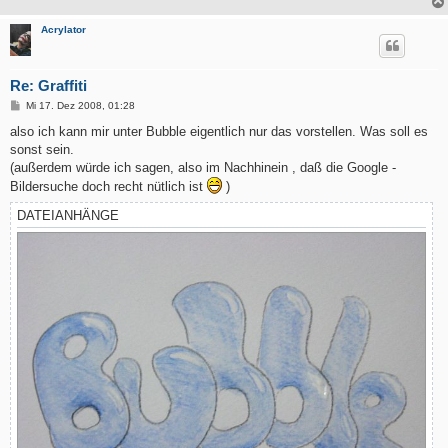
Acrylator
Re: Graffiti
B
Mi 17. Dez 2008, 01:28
e
i
also ich kann mir unter Bubble eigentlich nur das vorstellen. Was soll es
t
sonst sein.
r
a
(außerdem würde ich sagen, also im Nachhinein , daß die Google -
g
Bildersuche doch recht nütlich ist
)
DATEIANHÄNGE