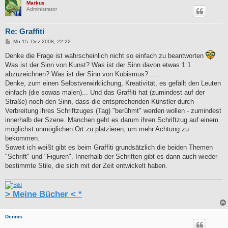
Markus
Administrator
Re: Graffiti
B
Mo 15. Dez 2008, 22:22
e
i
Denke die Frage ist wahrscheinlich nicht so einfach zu beantworten
t
Was ist der Sinn von Kunst? Was ist der Sinn davon etwas 1:1
r
a
abzuzeichnen? Was ist der Sinn von Kubismus? ....
g
Denke, zum einen Selbstverwirklichung, Kreativität, es gefällt den Leuten
einfach (die sowas malen)... Und das Graffiti hat (zumindest auf der
Straße) noch den Sinn, dass die entsprechenden Künstler durch
Verbreitung ihres Schriftzuges (Tag) "berühmt" werden wollen - zumindest
innerhalb der Szene. Manchen geht es darum ihren Schriftzug auf einem
möglichst unmöglichen Ort zu platzieren, um mehr Achtung zu
bekommen.
Soweit ich weißt gibt es beim Graffiti grundsätzlich die beiden Themen
"Schrift" und "Figuren". Innerhalb der Schriften gibt es dann auch wieder
bestimmte Stile, die sich mit der Zeit entwickelt haben.
> Meine Bücher < *
Dennis