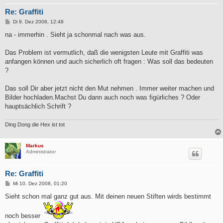
Re: Graffiti
B
Di 9. Dez 2008, 12:48
e
i
na - immerhin . Sieht ja schonmal nach was aus.
t
r
a
Das Problem ist vermutlich, daß die wenigsten Leute mit Graffiti was
g
anfangen können und auch sicherlich oft fragen : Was soll das bedeuten
?
Das soll Dir aber jetzt nicht den Mut nehmen . Immer weiter machen und
Bilder hochladen.Machst Du dann auch noch was figürliches ? Oder
hauptsächlich Schrift ?
Ding Dong die Hex ist tot
Markus
Administrator
Re: Graffiti
B
Mi 10. Dez 2008, 01:20
e
i
Sieht schon mal ganz gut aus. Mit deinen neuen Stiften wirds bestimmt
t
r
a
noch besser
g