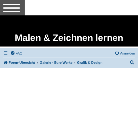
Malen & Zeichnen lernen
FAQ
Anmelden
S
Foren-Übersicht
Galerie - Eure Werke
Grafik & Design
u
c
h
e