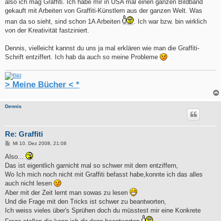
also ich mag Graffiti. Ich habe mir in USA mal einen ganzen Bildband
gekauft mit Arbeiten von Graffiti-Künstlern aus der ganzen Welt. Was
man da so sieht, sind schon 1A Arbeiten
. Ich war bzw. bin wirklich
von der Kreativität fastziniert.
Dennis, vielleicht kannst du uns ja mal erklären wie man die Graffiti-
Schrift entziffert. Ich hab da auch so meine Probleme
> Meine Bücher < *
Dennis
Re: Graffiti
B
Mi 10. Dez 2008, 21:08
e
i
Also...
t
Das ist eigentlich garnicht mal so schwer mit dem entziffern,
r
a
Wo Ich mich noch nicht mit Graffiti befasst habe,konnte ich das alles
g
auch nicht lesen
Aber mit der Zeit lernt man sowas zu lesen
Und die Frage mit den Tricks ist schwer zu beantworten,
Ich weiss vieles über's Sprühen doch du müsstest mir eine Konkrete