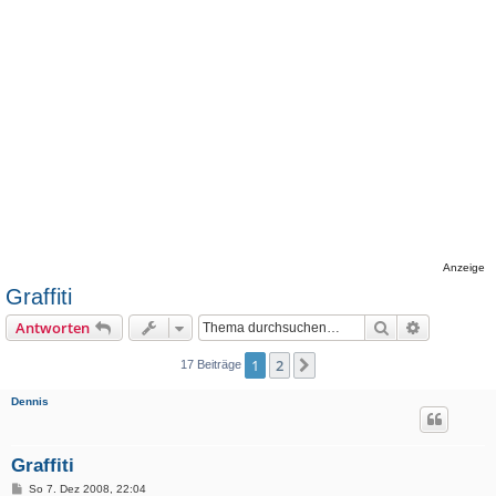
Anzeige
Graffiti
Suche
Erweiterte
Antworten
1
2
Nächste
17 Beiträge
Dennis
Graffiti
B
So 7. Dez 2008, 22:04