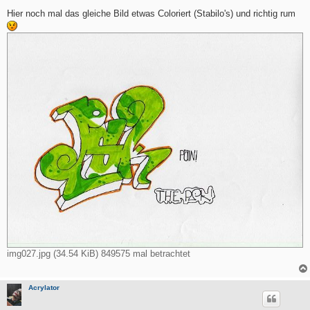
e
i
Hier noch mal das gleiche Bild etwas Coloriert (Stabilo's) und richtig rum
t
r
a
g
img027.jpg (34.54 KiB) 849575 mal betrachtet
Acrylator