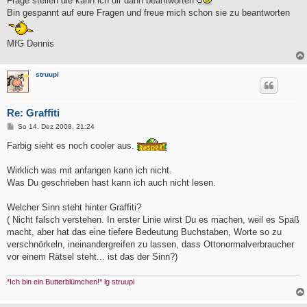
Frage stellen die kann ich dir dann beantworten
Bin gespannt auf eure Fragen und freue mich schon sie zu beantworten
MfG Dennis
struupi
Re: Graffiti
B
So 14. Dez 2008, 21:24
e
i
Farbig sieht es noch cooler aus.
t
r
a
Wirklich was mit anfangen kann ich nicht.
g
Was Du geschrieben hast kann ich auch nicht lesen.
Welcher Sinn steht hinter Graffiti?
( Nicht falsch verstehen. In erster Linie wirst Du es machen, weil es Spaß
macht, aber hat das eine tiefere Bedeutung Buchstaben, Worte so zu
verschnörkeln, ineinandergreifen zu lassen, dass Ottonormalverbraucher
vor einem Rätsel steht... ist das der Sinn?)
*Ich bin ein Butterblümchen!* lg struupi