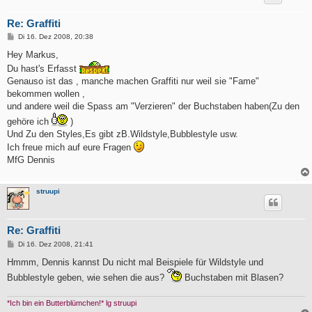
Re: Graffiti
B
Di 16. Dez 2008, 20:38
e
i
Hey Markus,
t
Du hast's Erfasst
r
a
Genauso ist das , manche machen Graffiti nur weil sie "Fame"
g
bekommen wollen ,
und andere weil die Spass am "Verzieren" der Buchstaben haben(Zu den
gehöre ich
)
Und Zu den Styles,Es gibt zB.Wildstyle,Bubblestyle usw.
Ich freue mich auf eure Fragen
MfG Dennis
struupi
Re: Graffiti
B
Di 16. Dez 2008, 21:41
e
i
Hmmm, Dennis kannst Du nicht mal Beispiele für Wildstyle und
t
Bubblestyle geben, wie sehen die aus?
Buchstaben mit Blasen?
r
a
g
*Ich bin ein Butterblümchen!* lg struupi