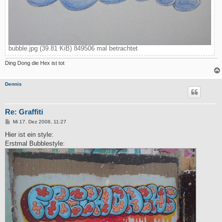
bubble.jpg (39.81 KiB) 849506 mal betrachtet
Ding Dong die Hex ist tot
Dennis
Re: Graffiti
B
Mi 17. Dez 2008, 11:27
e
i
Hier ist ein style:
t
Erstmal Bubblestyle:
r
a
g