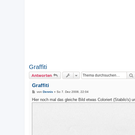
Graffiti
Antworten
Graffiti
B
von
Dennis
»
So 7. Dez 2008, 22:04
e
i
Hier noch mal das gleiche Bild etwas Coloriert (Stabilo's) u
t
r
a
g