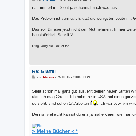
e
i
na - immerhin . Sieht ja schonmal nach was aus.
t
r
a
Das Problem ist vermutlich, daß die wenigsten Leute mit Gr
g
Das soll Dir aber jetzt nicht den Mut nehmen . Immer wei
hauptsächlich Schrift ?
Ding Dong die Hex ist tot
Re: Graffiti
B
von
Markus
»
Mi 10. Dez 2008, 01:20
e
i
t
Sieht schon mal ganz gut aus. Mit deinen neuen Stiften w
r
a
also ich mag Graffiti. Ich habe mir in USA mal einen ganz
g
so sieht, sind schon 1A Arbeiten
. Ich war bzw. bin wirk
Dennis, vielleicht kannst du uns ja mal erklären wie man di
> Meine Bücher < *