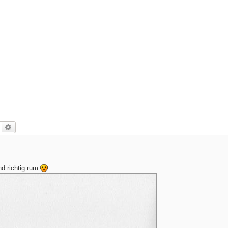
Suche
Erweiterte Suche
nd richtig rum