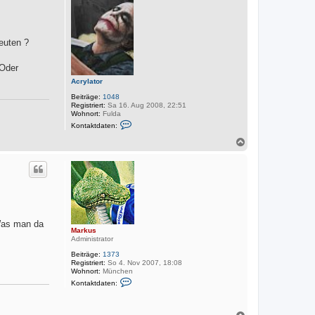
o
b
e
n
euten ?
 Oder
Acrylator
Beiträge:
1048
Registriert:
Sa 16. Aug 2008, 22:51
Wohnort:
Fulda
K
Kontaktdaten:
o
n
N
t
a
a
c
k
h
t
o
d
a
b
t
e
e
n
n
v
 Was man da
Markus
o
Administrator
n
A
Beiträge:
1373
c
Registriert:
So 4. Nov 2007, 18:08
r
Wohnort:
München
y
K
l
Kontaktdaten:
o
a
n
t
t
o
a
N