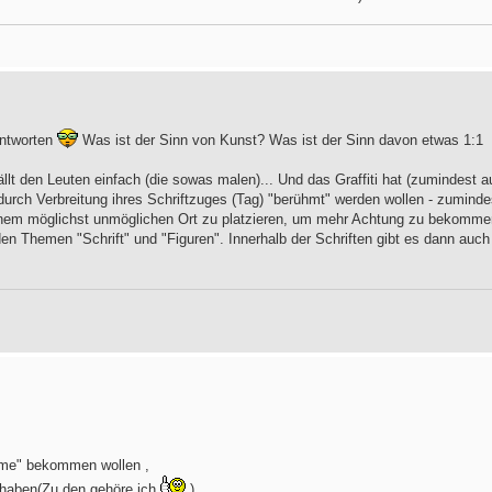
antworten
Was ist der Sinn von Kunst? Was ist der Sinn davon etwas 1:1
llt den Leuten einfach (die sowas malen)... Und das Graffiti hat (zumindest a
urch Verbreitung ihres Schriftzuges (Tag) "berühmt" werden wollen - zuminde
inem möglichst unmöglichen Ort zu platzieren, um mehr Achtung zu bekomme
iden Themen "Schrift" und "Figuren". Innerhalb der Schriften gibt es dann auch
Fame" bekommen wollen ,
 haben(Zu den gehöre ich
)