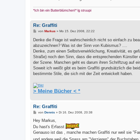
*Ich bin ein Butterblümchen!* lg struupi
Re: Graffiti
B
von
Markus
»
Mo 15. Dez 2008, 22:22
e
i
Denke die Frage ist wahrscheinlich nicht so einfach zu be
t
abzuzeichnen? Was ist der Sinn von Kubismus? ....
r
a
Denke, zum einen Selbstverwirklichung, Kreativität, es gefä
g
Straße) noch den Sinn, dass die entsprechenden Künstler d
der Szene. Manchen geht es darum ihren Schriftzug auf e
Soweit ich weißt gibt es beim Graffiti grundsätzlich die be
bestimmte Stile, die sich mit der Zeit entwickelt haben.
> Meine Bücher < *
Re: Graffiti
B
von
Dennis
»
Di 16. Dez 2008, 20:38
e
i
Hey Markus,
t
Du hast's Erfasst
r
a
Genauso ist das , manche machen Graffiti nur weil sie "
g
und andere weil die Spass am "Verzieren" der Buchstaben