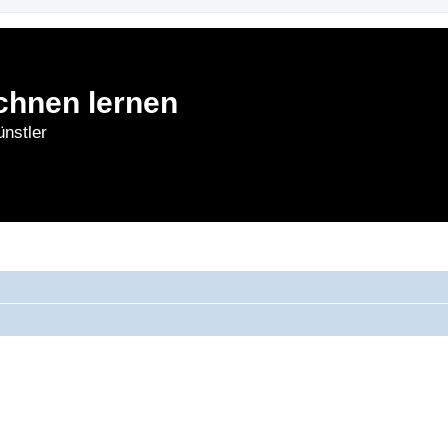
chnen lernen
nstler
rnen
Forum
Bl