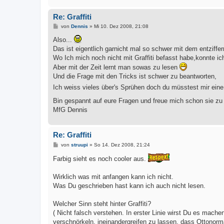
Re: Graffiti
B
von
Dennis
»
Mi 10. Dez 2008, 21:08
e
i
Also...
t
Das ist eigentlich garnicht mal so schwer mit dem entziffer
r
a
Wo Ich mich noch nicht mit Graffiti befasst habe,konnte ic
g
Aber mit der Zeit lernt man sowas zu lesen
Und die Frage mit den Tricks ist schwer zu beantworten,
Ich weiss vieles über's Sprühen doch du müsstest mir eine
Bin gespannt auf eure Fragen und freue mich schon sie z
MfG Dennis
Re: Graffiti
B
von
struupi
»
So 14. Dez 2008, 21:24
e
i
Farbig sieht es noch cooler aus.
t
r
a
Wirklich was mit anfangen kann ich nicht.
g
Was Du geschrieben hast kann ich auch nicht lesen.
Welcher Sinn steht hinter Graffiti?
( Nicht falsch verstehen. In erster Linie wirst Du es mac
verschnörkeln, ineinandergreifen zu lassen, dass Ottonorma