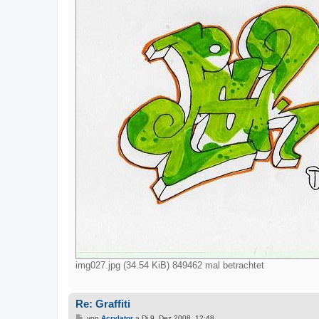
img027.jpg (34.54 KiB) 849462 mal betrachtet
Re: Graffiti
B
von
Acrylator
»
Di 9. Dez 2008, 12:48