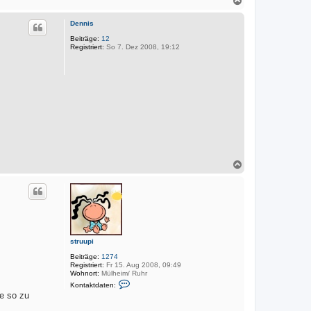
r
k
a
t
c
d
Dennis
h
a
o
Beiträge:
12
t
Registriert:
So 7. Dez 2008, 19:12
e
b
n
e
v
n
o
n
M
a
r
k
u
s
N
a
c
h
o
b
e
n
struupi
Beiträge:
1274
Registriert:
Fr 15. Aug 2008, 09:49
Wohnort:
Mülheim/ Ruhr
K
Kontaktdaten:
o
te so zu
n
t