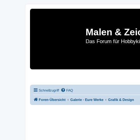
Malen & Zei
Das Forum für Hobbykü
Home
Le
Schnellzugriff
FAQ
Foren-Übersicht
Galerie - Eure Werke
Grafik & Design