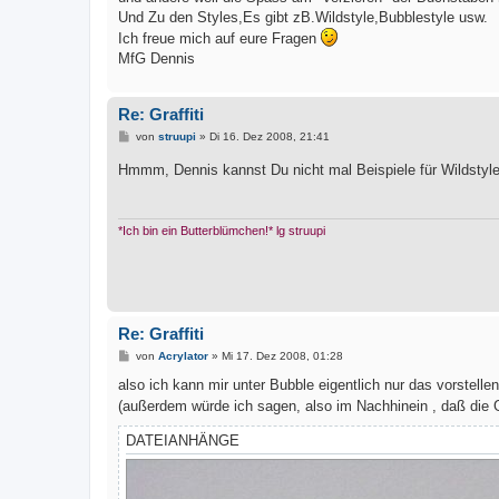
Und Zu den Styles,Es gibt zB.Wildstyle,Bubblestyle usw.
Ich freue mich auf eure Fragen
MfG Dennis
Re: Graffiti
B
von
struupi
»
Di 16. Dez 2008, 21:41
e
i
Hmmm, Dennis kannst Du nicht mal Beispiele für Wildstyl
t
r
a
g
*Ich bin ein Butterblümchen!* lg struupi
Re: Graffiti
B
von
Acrylator
»
Mi 17. Dez 2008, 01:28
e
i
also ich kann mir unter Bubble eigentlich nur das vorstelle
t
(außerdem würde ich sagen, also im Nachhinein , daß die G
r
a
g
DATEIANHÄNGE