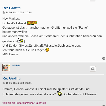
Re: Graffiti
B
Di 16. Dez 2008, 20:38
e
i
Hey Markus,
t
Du hast's Erfasst
r
a
Genauso ist das , manche machen Graffiti nur weil sie "Fame"
g
bekommen wollen ,
und andere weil die Spass am "Verzieren" der Buchstaben haben(Zu den
gehöre ich
)
Und Zu den Styles,Es gibt zB.Wildstyle,Bubblestyle usw.
Ich freue mich auf eure Fragen
MfG Dennis
struupi
Re: Graffiti
B
Di 16. Dez 2008, 21:41
e
i
Hmmm, Dennis kannst Du nicht mal Beispiele für Wildstyle und
t
Bubblestyle geben, wie sehen die aus?
Buchstaben mit Blasen?
r
a
g
*Ich bin ein Butterblümchen!* lg struupi