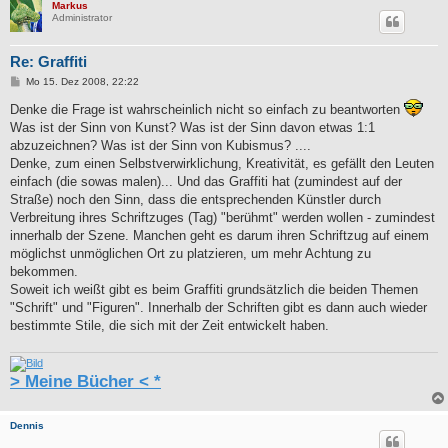
Markus
Administrator
Re: Graffiti
B
Mo 15. Dez 2008, 22:22
e
i
Denke die Frage ist wahrscheinlich nicht so einfach zu beantworten
t
Was ist der Sinn von Kunst? Was ist der Sinn davon etwas 1:1
r
a
abzuzeichnen? Was ist der Sinn von Kubismus? ....
g
Denke, zum einen Selbstverwirklichung, Kreativität, es gefällt den Leuten
einfach (die sowas malen)... Und das Graffiti hat (zumindest auf der
Straße) noch den Sinn, dass die entsprechenden Künstler durch
Verbreitung ihres Schriftzuges (Tag) "berühmt" werden wollen - zumindest
innerhalb der Szene. Manchen geht es darum ihren Schriftzug auf einem
möglichst unmöglichen Ort zu platzieren, um mehr Achtung zu
bekommen.
Soweit ich weißt gibt es beim Graffiti grundsätzlich die beiden Themen
"Schrift" und "Figuren". Innerhalb der Schriften gibt es dann auch wieder
bestimmte Stile, die sich mit der Zeit entwickelt haben.
> Meine Bücher < *
Dennis