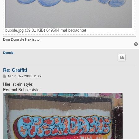
bubble.jpg (39.81 KiB) 849504 mal betrachtet
Ding Dong die Hex ist tot
Dennis
Re: Graffiti
B
Mi 17. Dez 2008, 11:27
e
i
Hier ist ein style:
t
Erstmal Bubblestyle:
r
a
g