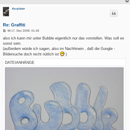
Acrylator
Re: Graffiti
B
Mi 17. Dez 2008, 01:28
e
i
also ich kann mir unter Bubble eigentlich nur das vorstellen. Was soll es
t
sonst sein.
r
a
(außerdem würde ich sagen, also im Nachhinein , daß die Google -
g
Bildersuche doch recht nütlich ist
)
DATEIANHÄNGE