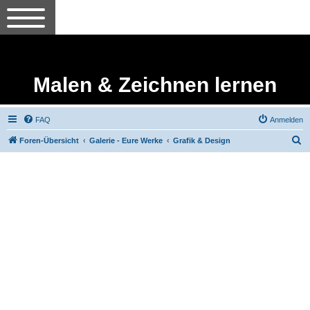
Malen & Zeichnen lernen
FAQ
Anmelden
S
Foren-Übersicht
Galerie - Eure Werke
Grafik & Design
u
c
h
e