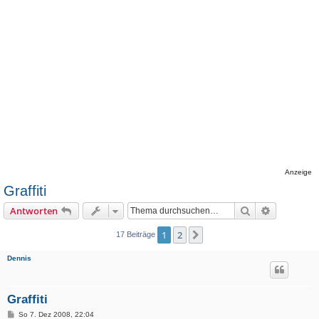
Anzeige
Graffiti
Suche
Erweiterte
Antworten
1
2
Nächste
17 Beiträge
Dennis
Graffiti
B
So 7. Dez 2008, 22:04