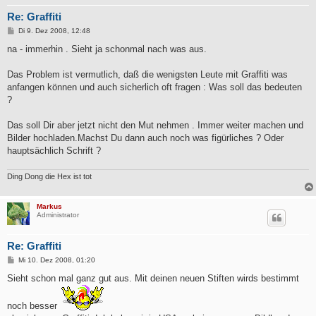
Re: Graffiti
B
Di 9. Dez 2008, 12:48
e
i
na - immerhin . Sieht ja schonmal nach was aus.
t
r
a
Das Problem ist vermutlich, daß die wenigsten Leute mit Graffiti was
g
anfangen können und auch sicherlich oft fragen : Was soll das bedeuten
?
Das soll Dir aber jetzt nicht den Mut nehmen . Immer weiter machen und
Bilder hochladen.Machst Du dann auch noch was figürliches ? Oder
hauptsächlich Schrift ?
Ding Dong die Hex ist tot
Markus
Administrator
Re: Graffiti
B
Mi 10. Dez 2008, 01:20
e
i
Sieht schon mal ganz gut aus. Mit deinen neuen Stiften wirds bestimmt
t
r
a
noch besser
g