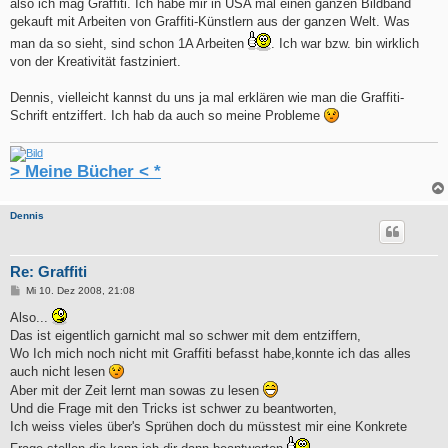
also ich mag Graffiti. Ich habe mir in USA mal einen ganzen Bildband
gekauft mit Arbeiten von Graffiti-Künstlern aus der ganzen Welt. Was
man da so sieht, sind schon 1A Arbeiten
. Ich war bzw. bin wirklich
von der Kreativität fastziniert.
Dennis, vielleicht kannst du uns ja mal erklären wie man die Graffiti-
Schrift entziffert. Ich hab da auch so meine Probleme
> Meine Bücher < *
Dennis
Re: Graffiti
B
Mi 10. Dez 2008, 21:08
e
i
Also...
t
Das ist eigentlich garnicht mal so schwer mit dem entziffern,
r
a
Wo Ich mich noch nicht mit Graffiti befasst habe,konnte ich das alles
g
auch nicht lesen
Aber mit der Zeit lernt man sowas zu lesen
Und die Frage mit den Tricks ist schwer zu beantworten,
Ich weiss vieles über's Sprühen doch du müsstest mir eine Konkrete