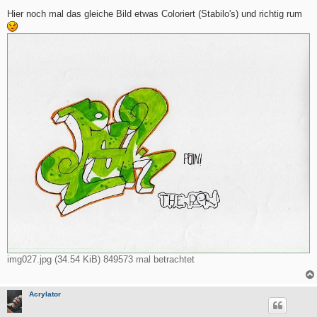
e
i
Hier noch mal das gleiche Bild etwas Coloriert (Stabilo's) und richtig rum
t
r
a
g
img027.jpg (34.54 KiB) 849573 mal betrachtet
Acrylator