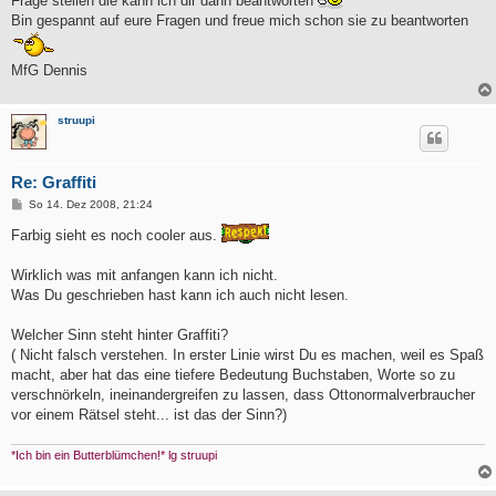
Frage stellen die kann ich dir dann beantworten
Bin gespannt auf eure Fragen und freue mich schon sie zu beantworten
MfG Dennis
struupi
Re: Graffiti
B
So 14. Dez 2008, 21:24
e
i
Farbig sieht es noch cooler aus.
t
r
a
Wirklich was mit anfangen kann ich nicht.
g
Was Du geschrieben hast kann ich auch nicht lesen.
Welcher Sinn steht hinter Graffiti?
( Nicht falsch verstehen. In erster Linie wirst Du es machen, weil es Spaß
macht, aber hat das eine tiefere Bedeutung Buchstaben, Worte so zu
verschnörkeln, ineinandergreifen zu lassen, dass Ottonormalverbraucher
vor einem Rätsel steht... ist das der Sinn?)
*Ich bin ein Butterblümchen!* lg struupi