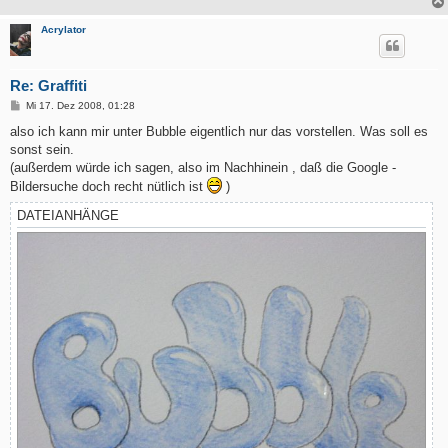
Acrylator
Re: Graffiti
B
Mi 17. Dez 2008, 01:28
e
i
also ich kann mir unter Bubble eigentlich nur das vorstellen. Was soll es
t
sonst sein.
r
a
(außerdem würde ich sagen, also im Nachhinein , daß die Google -
g
Bildersuche doch recht nütlich ist
)
DATEIANHÄNGE