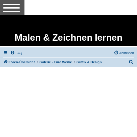
Malen & Zeichnen lernen
FAQ
Anmelden
S
Foren-Übersicht
Galerie - Eure Werke
Grafik & Design
u
c
h
e