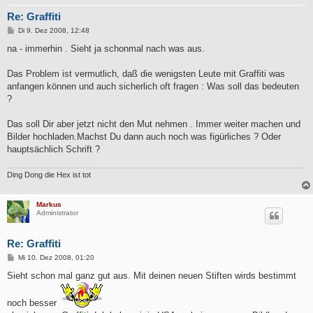
Re: Graffiti
B
Di 9. Dez 2008, 12:48
e
i
na - immerhin . Sieht ja schonmal nach was aus.
t
r
a
Das Problem ist vermutlich, daß die wenigsten Leute mit Graffiti was
g
anfangen können und auch sicherlich oft fragen : Was soll das bedeuten
?
Das soll Dir aber jetzt nicht den Mut nehmen . Immer weiter machen und
Bilder hochladen.Machst Du dann auch noch was figürliches ? Oder
hauptsächlich Schrift ?
Ding Dong die Hex ist tot
Markus
Administrator
Re: Graffiti
B
Mi 10. Dez 2008, 01:20
e
i
Sieht schon mal ganz gut aus. Mit deinen neuen Stiften wirds bestimmt
t
r
a
noch besser
g