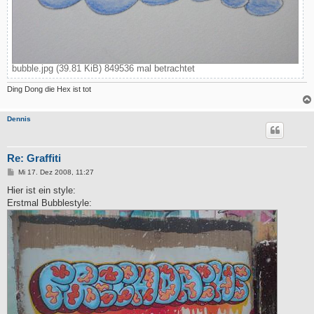
bubble.jpg (39.81 KiB) 849536 mal betrachtet
Ding Dong die Hex ist tot
Dennis
Re: Graffiti
B
Mi 17. Dez 2008, 11:27
e
i
Hier ist ein style:
t
Erstmal Bubblestyle:
r
a
g