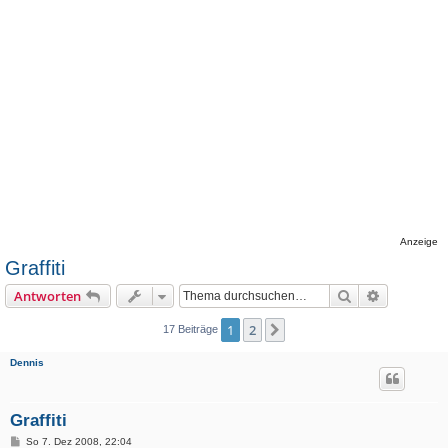
Anzeige
Graffiti
Suche
Erweiterte
Antworten
1
2
Nächste
17 Beiträge
Dennis
Graffiti
B
So 7. Dez 2008, 22:04