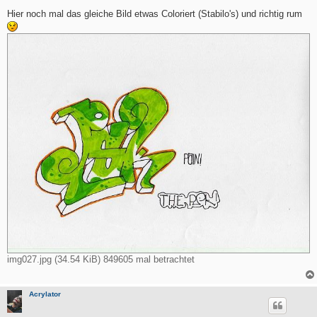
e
i
Hier noch mal das gleiche Bild etwas Coloriert (Stabilo's) und richtig rum
t
r
a
g
img027.jpg (34.54 KiB) 849605 mal betrachtet
Acrylator