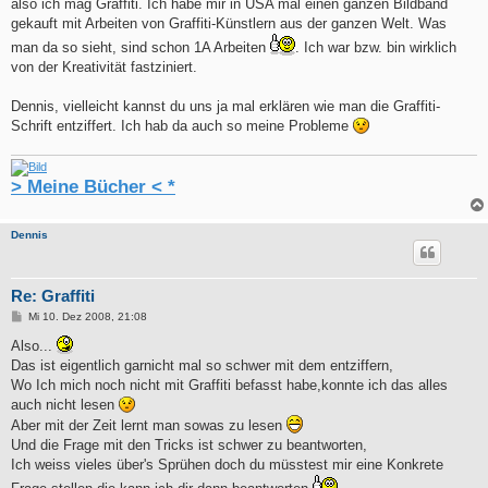
also ich mag Graffiti. Ich habe mir in USA mal einen ganzen Bildband
gekauft mit Arbeiten von Graffiti-Künstlern aus der ganzen Welt. Was
man da so sieht, sind schon 1A Arbeiten
. Ich war bzw. bin wirklich
von der Kreativität fastziniert.
Dennis, vielleicht kannst du uns ja mal erklären wie man die Graffiti-
Schrift entziffert. Ich hab da auch so meine Probleme
> Meine Bücher < *
Dennis
Re: Graffiti
B
Mi 10. Dez 2008, 21:08
e
i
Also...
t
Das ist eigentlich garnicht mal so schwer mit dem entziffern,
r
a
Wo Ich mich noch nicht mit Graffiti befasst habe,konnte ich das alles
g
auch nicht lesen
Aber mit der Zeit lernt man sowas zu lesen
Und die Frage mit den Tricks ist schwer zu beantworten,
Ich weiss vieles über's Sprühen doch du müsstest mir eine Konkrete