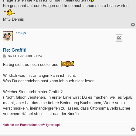
Frage stellen die kann ich dir dann beantworten
Bin gespannt auf eure Fragen und freue mich schon sie zu beantworten
MfG Dennis
struupi
Re: Graffiti
B
So 14. Dez 2008, 21:24
e
i
Farbig sieht es noch cooler aus.
t
r
a
Wirklich was mit anfangen kann ich nicht.
g
Was Du geschrieben hast kann ich auch nicht lesen.
Welcher Sinn steht hinter Graffiti?
( Nicht falsch verstehen. In erster Linie wirst Du es machen, weil es Spaß
macht, aber hat das eine tiefere Bedeutung Buchstaben, Worte so zu
verschnörkeln, ineinandergreifen zu lassen, dass Ottonormalverbraucher
vor einem Rätsel steht... ist das der Sinn?)
*Ich bin ein Butterblümchen!* lg struupi