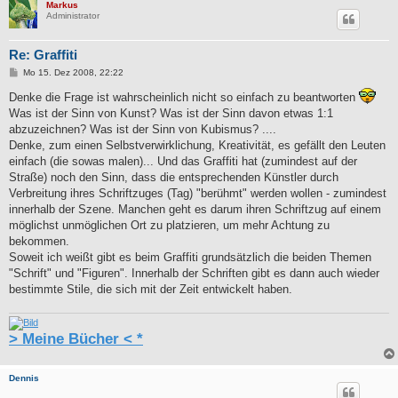
Markus
Administrator
Re: Graffiti
B
Mo 15. Dez 2008, 22:22
e
i
Denke die Frage ist wahrscheinlich nicht so einfach zu beantworten
t
Was ist der Sinn von Kunst? Was ist der Sinn davon etwas 1:1
r
a
abzuzeichnen? Was ist der Sinn von Kubismus? ....
g
Denke, zum einen Selbstverwirklichung, Kreativität, es gefällt den Leuten
einfach (die sowas malen)... Und das Graffiti hat (zumindest auf der
Straße) noch den Sinn, dass die entsprechenden Künstler durch
Verbreitung ihres Schriftzuges (Tag) "berühmt" werden wollen - zumindest
innerhalb der Szene. Manchen geht es darum ihren Schriftzug auf einem
möglichst unmöglichen Ort zu platzieren, um mehr Achtung zu
bekommen.
Soweit ich weißt gibt es beim Graffiti grundsätzlich die beiden Themen
"Schrift" und "Figuren". Innerhalb der Schriften gibt es dann auch wieder
bestimmte Stile, die sich mit der Zeit entwickelt haben.
> Meine Bücher < *
Dennis