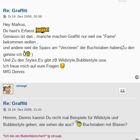
Re: Graffiti
B
Di 16. Dez 2008, 20:38
e
i
Hey Markus,
t
Du hast's Erfasst
r
a
Genauso ist das , manche machen Graffiti nur weil sie "Fame"
g
bekommen wollen ,
und andere weil die Spass am "Verzieren" der Buchstaben haben(Zu den
gehöre ich
)
Und Zu den Styles,Es gibt zB.Wildstyle,Bubblestyle usw.
Ich freue mich auf eure Fragen
MfG Dennis
struupi
Re: Graffiti
B
Di 16. Dez 2008, 21:41
e
i
Hmmm, Dennis kannst Du nicht mal Beispiele für Wildstyle und
t
Bubblestyle geben, wie sehen die aus?
Buchstaben mit Blasen?
r
a
g
*Ich bin ein Butterblümchen!* lg struupi