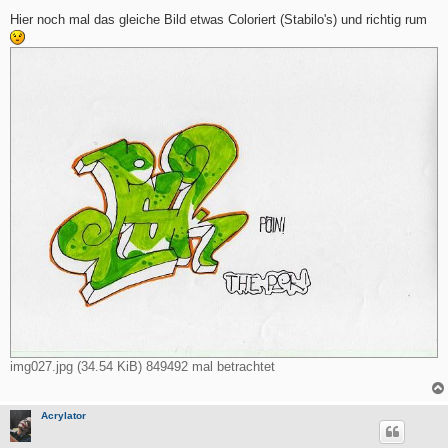
e
i
Hier noch mal das gleiche Bild etwas Coloriert (Stabilo's) und richtig rum
t
r
a
g
img027.jpg (34.54 KiB) 849492 mal betrachtet
Acrylator