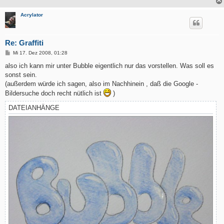
Acrylator
Re: Graffiti
B
Mi 17. Dez 2008, 01:28
e
i
also ich kann mir unter Bubble eigentlich nur das vorstellen. Was soll es
t
sonst sein.
r
a
(außerdem würde ich sagen, also im Nachhinein , daß die Google -
g
Bildersuche doch recht nütlich ist
)
DATEIANHÄNGE