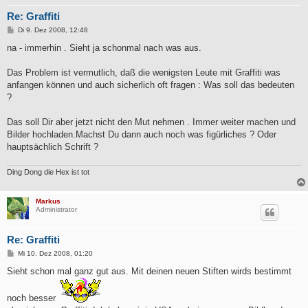
Re: Graffiti
B
Di 9. Dez 2008, 12:48
e
i
na - immerhin . Sieht ja schonmal nach was aus.
t
r
a
Das Problem ist vermutlich, daß die wenigsten Leute mit Graffiti was
g
anfangen können und auch sicherlich oft fragen : Was soll das bedeuten
?
Das soll Dir aber jetzt nicht den Mut nehmen . Immer weiter machen und
Bilder hochladen.Machst Du dann auch noch was figürliches ? Oder
hauptsächlich Schrift ?
Ding Dong die Hex ist tot
Markus
Administrator
Re: Graffiti
B
Mi 10. Dez 2008, 01:20
e
i
Sieht schon mal ganz gut aus. Mit deinen neuen Stiften wirds bestimmt
t
r
a
noch besser
g