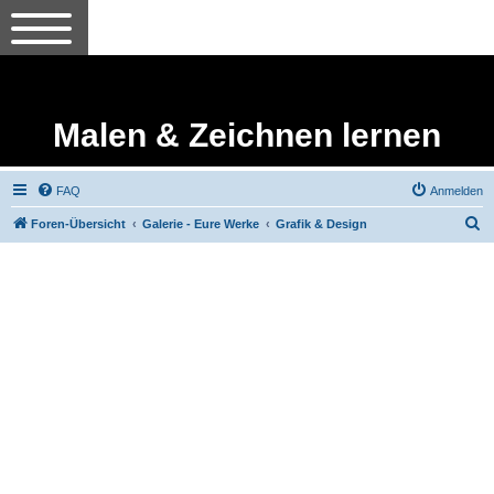
Malen & Zeichnen lernen
FAQ
Anmelden
S
Foren-Übersicht
Galerie - Eure Werke
Grafik & Design
u
c
h
e