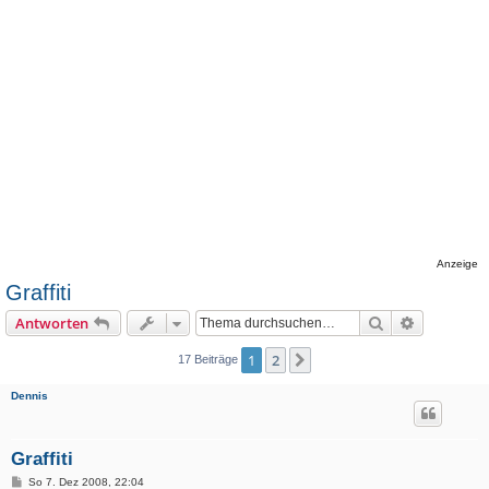
Anzeige
Graffiti
Suche
Erweiterte
Antworten
1
2
Nächste
17 Beiträge
Dennis
Graffiti
B
So 7. Dez 2008, 22:04