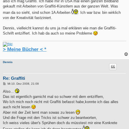
also ich mag Graffiti. Ich habe mir in USA mal einen ganzen Bildband
gekauft mit Arbeiten von Graffiti-Künstlern aus der ganzen Welt. Was
man da so sieht, sind schon 1A Arbeiten
. Ich war bzw. bin wirklich
von der Kreativität fastziniert.
Dennis, vielleicht kannst du uns ja mal erklären wie man die Graffiti-
Schrift entziffert. Ich hab da auch so meine Probleme
> Meine Bücher < *
Dennis
Re: Graffiti
B
Mi 10. Dez 2008, 21:08
e
i
Also...
t
Das ist eigentlich garnicht mal so schwer mit dem entziffern,
r
a
Wo Ich mich noch nicht mit Graffiti befasst habe,konnte ich das alles
g
auch nicht lesen
Aber mit der Zeit lernt man sowas zu lesen
Und die Frage mit den Tricks ist schwer zu beantworten,
Ich weiss vieles über's Sprühen doch du müsstest mir eine Konkrete