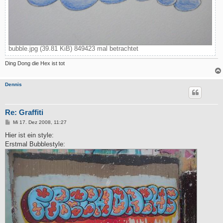
bubble.jpg (39.81 KiB) 849423 mal betrachtet
Ding Dong die Hex ist tot
Dennis
Re: Graffiti
B
Mi 17. Dez 2008, 11:27
e
i
Hier ist ein style:
t
Erstmal Bubblestyle:
r
a
g