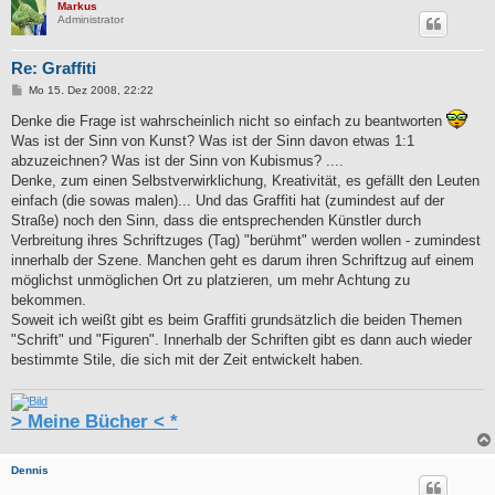
Markus
Administrator
Re: Graffiti
B
Mo 15. Dez 2008, 22:22
e
i
Denke die Frage ist wahrscheinlich nicht so einfach zu beantworten
t
Was ist der Sinn von Kunst? Was ist der Sinn davon etwas 1:1
r
a
abzuzeichnen? Was ist der Sinn von Kubismus? ....
g
Denke, zum einen Selbstverwirklichung, Kreativität, es gefällt den Leuten
einfach (die sowas malen)... Und das Graffiti hat (zumindest auf der
Straße) noch den Sinn, dass die entsprechenden Künstler durch
Verbreitung ihres Schriftzuges (Tag) "berühmt" werden wollen - zumindest
innerhalb der Szene. Manchen geht es darum ihren Schriftzug auf einem
möglichst unmöglichen Ort zu platzieren, um mehr Achtung zu
bekommen.
Soweit ich weißt gibt es beim Graffiti grundsätzlich die beiden Themen
"Schrift" und "Figuren". Innerhalb der Schriften gibt es dann auch wieder
bestimmte Stile, die sich mit der Zeit entwickelt haben.
> Meine Bücher < *
Dennis