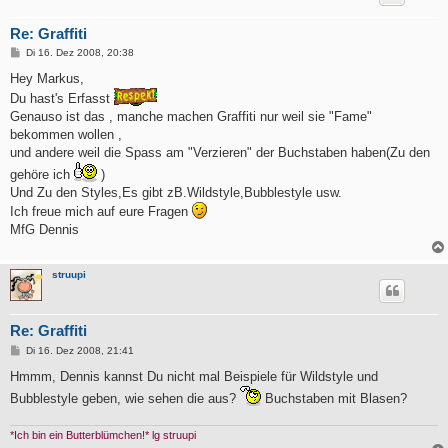
Re: Graffiti
B
Di 16. Dez 2008, 20:38
e
i
Hey Markus,
t
Du hast's Erfasst
r
a
Genauso ist das , manche machen Graffiti nur weil sie "Fame"
g
bekommen wollen ,
und andere weil die Spass am "Verzieren" der Buchstaben haben(Zu den
gehöre ich
)
Und Zu den Styles,Es gibt zB.Wildstyle,Bubblestyle usw.
Ich freue mich auf eure Fragen
MfG Dennis
struupi
Re: Graffiti
B
Di 16. Dez 2008, 21:41
e
i
Hmmm, Dennis kannst Du nicht mal Beispiele für Wildstyle und
t
Bubblestyle geben, wie sehen die aus?
Buchstaben mit Blasen?
r
a
g
*Ich bin ein Butterblümchen!* lg struupi