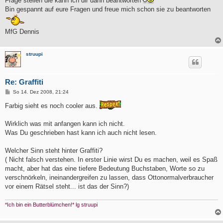
Frage stellen die kann ich dir dann beantworten
Bin gespannt auf eure Fragen und freue mich schon sie zu beantworten
MfG Dennis
struupi
Re: Graffiti
B
So 14. Dez 2008, 21:24
e
i
Farbig sieht es noch cooler aus.
t
r
a
Wirklich was mit anfangen kann ich nicht.
g
Was Du geschrieben hast kann ich auch nicht lesen.
Welcher Sinn steht hinter Graffiti?
( Nicht falsch verstehen. In erster Linie wirst Du es machen, weil es Spaß
macht, aber hat das eine tiefere Bedeutung Buchstaben, Worte so zu
verschnörkeln, ineinandergreifen zu lassen, dass Ottonormalverbraucher
vor einem Rätsel steht... ist das der Sinn?)
*Ich bin ein Butterblümchen!* lg struupi