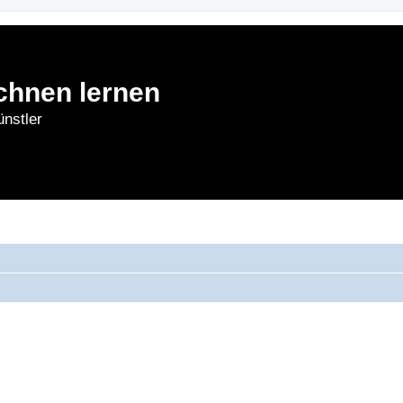
chnen lernen
nstler
rnen
Forum
Bl