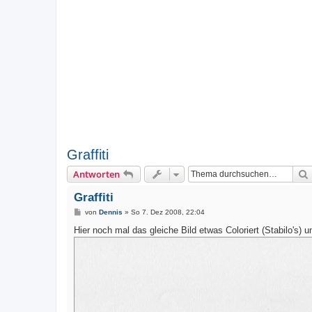
Graffiti
Antworten
Graffiti
B
von
Dennis
»
So 7. Dez 2008, 22:04
e
i
Hier noch mal das gleiche Bild etwas Coloriert (Stabilo's) u
t
r
a
g