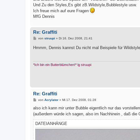
Und Zu den Styles,Es gibt zB.Wildstyle,Bubblestyle usw.
Ich freue mich auf eure Fragen
MfG Dennis
Re: Graffiti
B
von
struupi
»
Di 16. Dez 2008, 21:41
e
i
Hmmm, Dennis kannst Du nicht mal Beispiele für Wildstyl
t
r
a
g
*Ich bin ein Butterblümchen!* lg struupi
Re: Graffiti
B
von
Acrylator
»
Mi 17. Dez 2008, 01:28
e
i
also ich kann mir unter Bubble eigentlich nur das vorstelle
t
(außerdem würde ich sagen, also im Nachhinein , daß die G
r
a
g
DATEIANHÄNGE