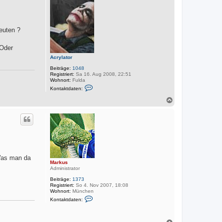
o
b
e
n
euten ?
 Oder
Acrylator
Beiträge:
1048
Registriert:
Sa 16. Aug 2008, 22:51
Wohnort:
Fulda
K
Kontaktdaten:
o
n
N
t
a
a
c
k
h
t
o
d
a
b
t
e
e
n
n
v
 Was man da
Markus
o
Administrator
n
A
Beiträge:
1373
c
Registriert:
So 4. Nov 2007, 18:08
r
Wohnort:
München
y
K
l
Kontaktdaten:
o
a
n
t
t
o
a
N