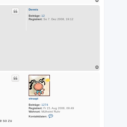
r
k
a
t
c
d
Dennis
h
a
o
Beiträge:
12
t
Registriert:
So 7. Dez 2008, 19:12
e
b
n
e
v
n
o
n
M
a
r
k
u
s
N
a
c
h
o
b
e
n
struupi
Beiträge:
1274
Registriert:
Fr 15. Aug 2008, 09:49
Wohnort:
Mülheim/ Ruhr
K
Kontaktdaten:
o
te so zu
n
t