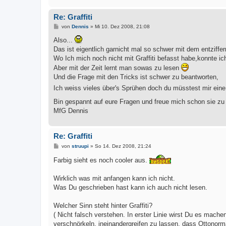
Re: Graffiti
B
von
Dennis
»
Mi 10. Dez 2008, 21:08
e
i
Also...
t
Das ist eigentlich garnicht mal so schwer mit dem entziffer
r
a
Wo Ich mich noch nicht mit Graffiti befasst habe,konnte ic
g
Aber mit der Zeit lernt man sowas zu lesen
Und die Frage mit den Tricks ist schwer zu beantworten,
Ich weiss vieles über's Sprühen doch du müsstest mir eine
Bin gespannt auf eure Fragen und freue mich schon sie z
MfG Dennis
Re: Graffiti
B
von
struupi
»
So 14. Dez 2008, 21:24
e
i
Farbig sieht es noch cooler aus.
t
r
a
Wirklich was mit anfangen kann ich nicht.
g
Was Du geschrieben hast kann ich auch nicht lesen.
Welcher Sinn steht hinter Graffiti?
( Nicht falsch verstehen. In erster Linie wirst Du es mac
verschnörkeln, ineinandergreifen zu lassen, dass Ottonorma