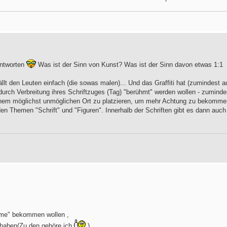
antworten
Was ist der Sinn von Kunst? Was ist der Sinn davon etwas 1:1
llt den Leuten einfach (die sowas malen)... Und das Graffiti hat (zumindest a
urch Verbreitung ihres Schriftzuges (Tag) "berühmt" werden wollen - zuminde
inem möglichst unmöglichen Ort zu platzieren, um mehr Achtung zu bekomme
iden Themen "Schrift" und "Figuren". Innerhalb der Schriften gibt es dann auch
Fame" bekommen wollen ,
 haben(Zu den gehöre ich
)