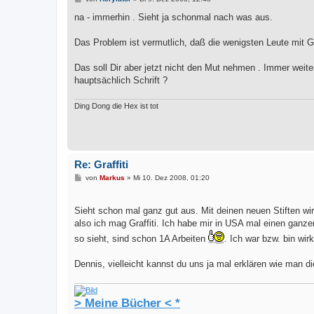
e
i
na - immerhin . Sieht ja schonmal nach was aus.
t
r
a
Das Problem ist vermutlich, daß die wenigsten Leute mit Gr
g
Das soll Dir aber jetzt nicht den Mut nehmen . Immer wei
hauptsächlich Schrift ?
Ding Dong die Hex ist tot
Re: Graffiti
B
von
Markus
»
Mi 10. Dez 2008, 01:20
e
i
t
Sieht schon mal ganz gut aus. Mit deinen neuen Stiften w
r
a
also ich mag Graffiti. Ich habe mir in USA mal einen ganz
g
so sieht, sind schon 1A Arbeiten
. Ich war bzw. bin wirk
Dennis, vielleicht kannst du uns ja mal erklären wie man di
> Meine Bücher < *