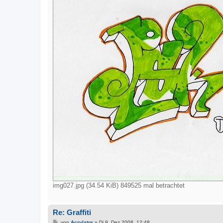
img027.jpg (34.54 KiB) 849525 mal betrachtet
Re: Graffiti
B
von
Acrylator
»
Di 9. Dez 2008, 12:48