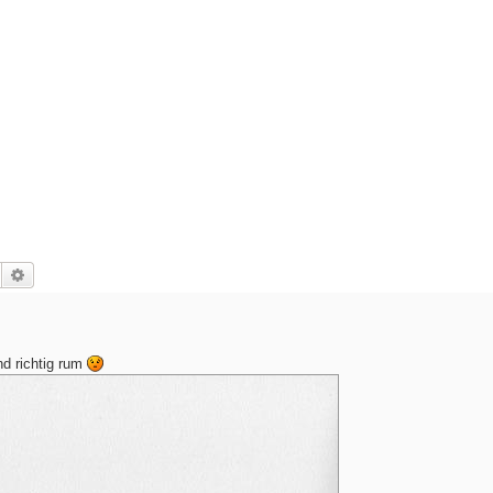
Suche
Erweiterte Suche
nd richtig rum