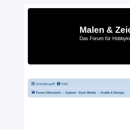
Malen & Zei
Das Forum für Hobbykü
Home
Le
Schnellzugriff
FAQ
Foren-Übersicht
Galerie - Eure Werke
Grafik & Design