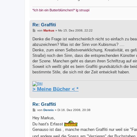
*Ich bin ein Butterblümchen!* lg struupi
Re: Graffiti
B
von
Markus
»
Mo 15. Dez 2008, 22:22
e
i
Denke die Frage ist wahrscheinlich nicht so einfach zu be
t
abzuzeichnen? Was ist der Sinn von Kubismus? ....
r
a
Denke, zum einen Selbstverwirklichung, Kreativität, es gefä
g
Straße) noch den Sinn, dass die entsprechenden Künstler d
der Szene. Manchen geht es darum ihren Schriftzug auf e
Soweit ich weißt gibt es beim Graffiti grundsätzlich die be
bestimmte Stile, die sich mit der Zeit entwickelt haben.
> Meine Bücher < *
Re: Graffiti
B
von
Dennis
»
Di 16. Dez 2008, 20:38
e
i
Hey Markus,
t
Du hast's Erfasst
r
a
Genauso ist das , manche machen Graffiti nur weil sie "
g
und andere weil die Spass am "Verzieren" der Buchstaben