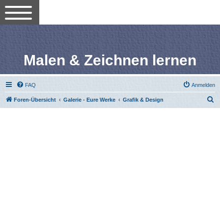
Malen & Zeichnen lernen
FAQ
Anmelden
S
Foren-Übersicht
Galerie - Eure Werke
Grafik & Design
u
c
h
e