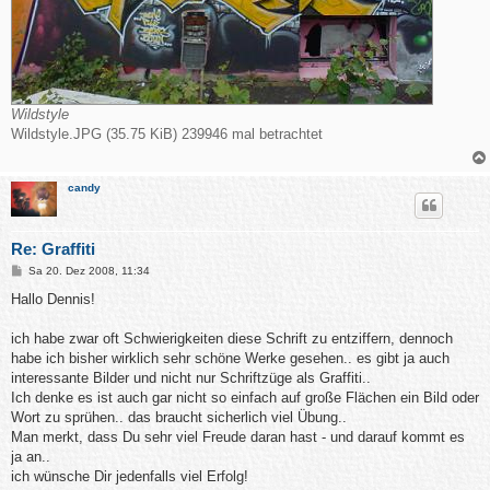
Wildstyle
Wildstyle.JPG (35.75 KiB) 239946 mal betrachtet
candy
Re: Graffiti
B
Sa 20. Dez 2008, 11:34
e
i
Hallo Dennis!
t
r
a
ich habe zwar oft Schwierigkeiten diese Schrift zu entziffern, dennoch
g
habe ich bisher wirklich sehr schöne Werke gesehen.. es gibt ja auch
interessante Bilder und nicht nur Schriftzüge als Graffiti..
Ich denke es ist auch gar nicht so einfach auf große Flächen ein Bild oder
Wort zu sprühen.. das braucht sicherlich viel Übung..
Man merkt, dass Du sehr viel Freude daran hast - und darauf kommt es
ja an..
ich wünsche Dir jedenfalls viel Erfolg!