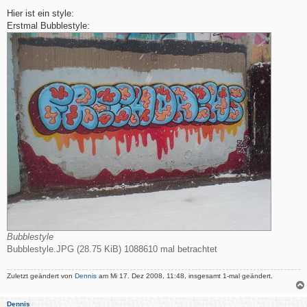
e
i
Hier ist ein style:
t
Erstmal Bubblestyle:
r
a
g
Bubblestyle
Bubblestyle.JPG (28.75 KiB) 1088610 mal betrachtet
Zuletzt geändert von
Dennis
am Mi 17. Dez 2008, 11:48, insgesamt 1-mal geändert.
Dennis