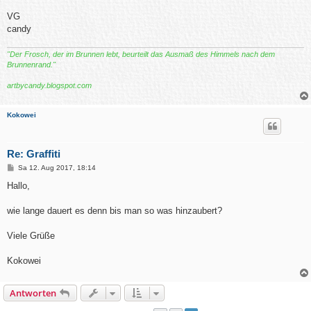
VG
candy
"Der Frosch, der im Brunnen lebt, beurteilt das Ausmaß des Himmels nach dem
Brunnenrand."
artbycandy.blogspot.com
Kokowei
Re: Graffiti
B
Sa 12. Aug 2017, 18:14
e
i
Hallo,
t
r
a
wie lange dauert es denn bis man so was hinzaubert?
g
Viele Grüße
Kokowei
Antworten