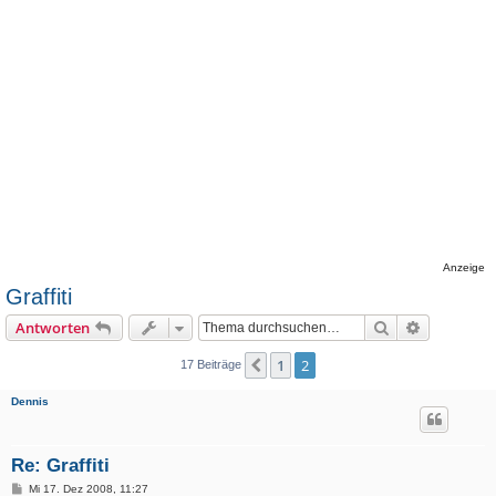
Anzeige
Graffiti
Suche
Erweiterte
Antworten
1
2
Vorherige
17 Beiträge
Dennis
Re: Graffiti
B
Mi 17. Dez 2008, 11:27