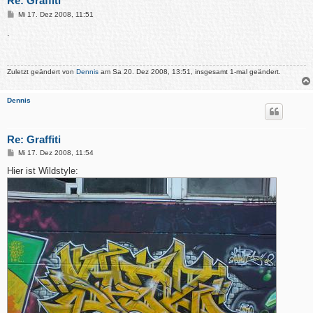
Re: Graffiti
B
Mi 17. Dez 2008, 11:51
e
i
.
t
r
a
g
Zuletzt geändert von
Dennis
am Sa 20. Dez 2008, 13:51, insgesamt 1-mal geändert.
Dennis
Re: Graffiti
B
Mi 17. Dez 2008, 11:54
e
i
Hier ist Wildstyle:
t
r
a
g