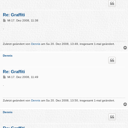
Re: Graffiti
B
Mi 17. Dez 2008, 11:38
e
i
.
t
r
a
g
Zuletzt geändert von
Dennis
am Sa 20. Dez 2008, 13:49, insgesamt 1-mal geändert.
Dennis
Re: Graffiti
B
Mi 17. Dez 2008, 11:49
e
i
.
t
r
a
g
Zuletzt geändert von
Dennis
am Sa 20. Dez 2008, 13:50, insgesamt 1-mal geändert.
Dennis