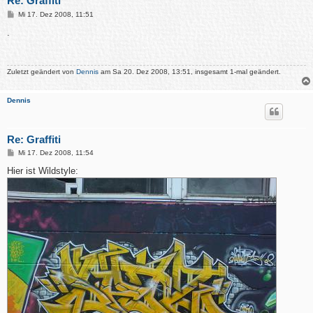
Re: Graffiti
B
Mi 17. Dez 2008, 11:51
e
i
.
t
r
a
g
Zuletzt geändert von
Dennis
am Sa 20. Dez 2008, 13:51, insgesamt 1-mal geändert.
Dennis
Re: Graffiti
B
Mi 17. Dez 2008, 11:54
e
i
Hier ist Wildstyle:
t
r
a
g