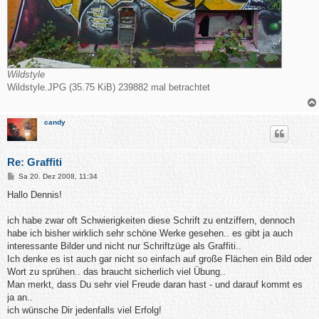
Wildstyle
Wildstyle.JPG (35.75 KiB) 239882 mal betrachtet
candy
Re: Graffiti
B
Sa 20. Dez 2008, 11:34
e
i
Hallo Dennis!
t
r
a
ich habe zwar oft Schwierigkeiten diese Schrift zu entziffern, dennoch
g
habe ich bisher wirklich sehr schöne Werke gesehen.. es gibt ja auch
interessante Bilder und nicht nur Schriftzüge als Graffiti..
Ich denke es ist auch gar nicht so einfach auf große Flächen ein Bild oder
Wort zu sprühen.. das braucht sicherlich viel Übung..
Man merkt, dass Du sehr viel Freude daran hast - und darauf kommt es
ja an..
ich wünsche Dir jedenfalls viel Erfolg!