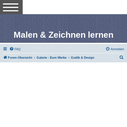
Malen & Zeichnen lernen
FAQ
Anmelden
S
Foren-Übersicht
Galerie - Eure Werke
Grafik & Design
u
c
h
e