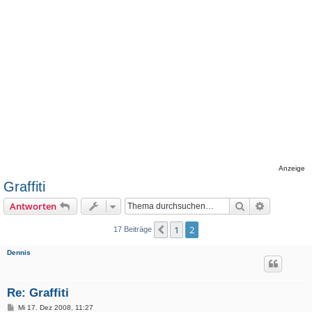
Anzeige
Graffiti
Suche
Erweiterte
Antworten
1
2
Vorherige
17 Beiträge
Dennis
Re: Graffiti
B
Mi 17. Dez 2008, 11:27