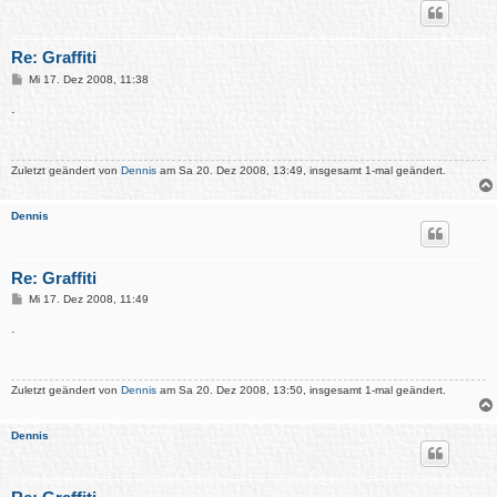
Re: Graffiti
B
Mi 17. Dez 2008, 11:38
e
i
.
t
r
a
g
Zuletzt geändert von
Dennis
am Sa 20. Dez 2008, 13:49, insgesamt 1-mal geändert.
Dennis
Re: Graffiti
B
Mi 17. Dez 2008, 11:49
e
i
.
t
r
a
g
Zuletzt geändert von
Dennis
am Sa 20. Dez 2008, 13:50, insgesamt 1-mal geändert.
Dennis