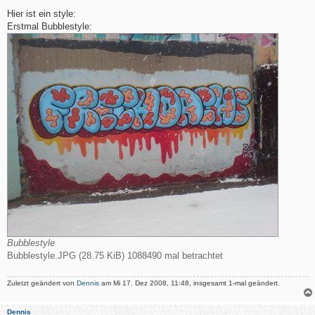
e
i
Hier ist ein style:
t
Erstmal Bubblestyle:
r
a
g
Bubblestyle
Bubblestyle.JPG (28.75 KiB) 1088490 mal betrachtet
Zuletzt geändert von
Dennis
am Mi 17. Dez 2008, 11:48, insgesamt 1-mal geändert.
Dennis