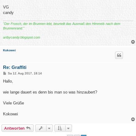
VG
candy
"Der Frosch, der im Brunnen lebt, beurteilt das Ausmaß des Himmels nach dem
Brunnenrand."
artbycandy.blogspot.com
Kokowei
Re: Graffiti
B
Sa 12. Aug 2017, 18:14
e
i
Hallo,
t
r
a
wie lange dauert es denn bis man so was hinzaubert?
g
Viele Grüße
Kokowei
Antworten