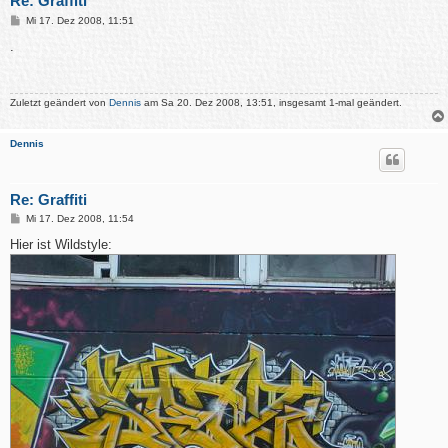
Re: Graffiti
B
Mi 17. Dez 2008, 11:51
e
i
.
t
r
a
g
Zuletzt geändert von
Dennis
am Sa 20. Dez 2008, 13:51, insgesamt 1-mal geändert.
Dennis
Re: Graffiti
B
Mi 17. Dez 2008, 11:54
e
i
Hier ist Wildstyle:
t
r
a
g