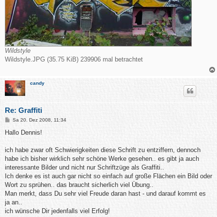
Wildstyle
Wildstyle.JPG (35.75 KiB) 239906 mal betrachtet
candy
Re: Graffiti
B
Sa 20. Dez 2008, 11:34
e
i
Hallo Dennis!
t
r
a
ich habe zwar oft Schwierigkeiten diese Schrift zu entziffern, dennoch
g
habe ich bisher wirklich sehr schöne Werke gesehen.. es gibt ja auch
interessante Bilder und nicht nur Schriftzüge als Graffiti..
Ich denke es ist auch gar nicht so einfach auf große Flächen ein Bild oder
Wort zu sprühen.. das braucht sicherlich viel Übung..
Man merkt, dass Du sehr viel Freude daran hast - und darauf kommt es
ja an..
ich wünsche Dir jedenfalls viel Erfolg!