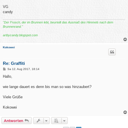
VG
candy
"Der Frosch, der im Brunnen lebt, beurteilt das Ausmaß des Himmels nach dem
Brunnenrand."
artbycandy.blogspot.com
Kokowei
Re: Graffiti
B
Sa 12. Aug 2017, 18:14
e
i
Hallo,
t
r
a
wie lange dauert es denn bis man so was hinzaubert?
g
Viele Grüße
Kokowei
Antworten