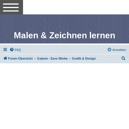
Malen & Zeichnen lernen
FAQ
Anmelden
S
Foren-Übersicht
Galerie - Eure Werke
Grafik & Design
u
c
h
e