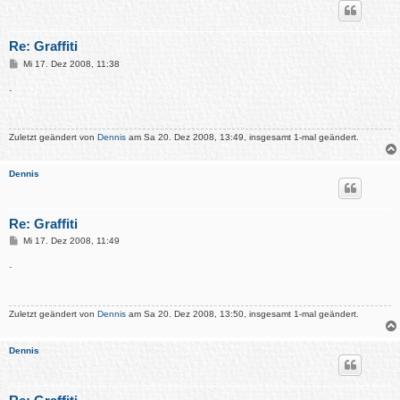
Re: Graffiti
B
Mi 17. Dez 2008, 11:38
e
i
.
t
r
a
g
Zuletzt geändert von
Dennis
am Sa 20. Dez 2008, 13:49, insgesamt 1-mal geändert.
Dennis
Re: Graffiti
B
Mi 17. Dez 2008, 11:49
e
i
.
t
r
a
g
Zuletzt geändert von
Dennis
am Sa 20. Dez 2008, 13:50, insgesamt 1-mal geändert.
Dennis