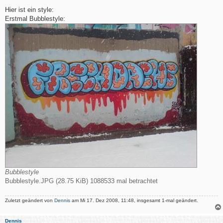
e
i
Hier ist ein style:
t
Erstmal Bubblestyle:
r
a
g
Bubblestyle
Bubblestyle.JPG (28.75 KiB) 1088533 mal betrachtet
Zuletzt geändert von
Dennis
am Mi 17. Dez 2008, 11:48, insgesamt 1-mal geändert.
Dennis