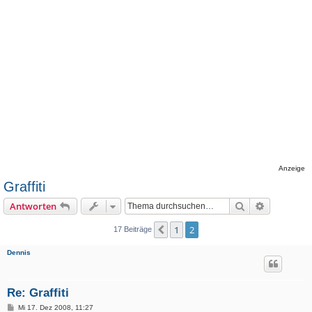
Anzeige
Graffiti
Suche
Erweiterte
Antworten
1
2
Vorherige
17 Beiträge
Dennis
Re: Graffiti
B
Mi 17. Dez 2008, 11:27