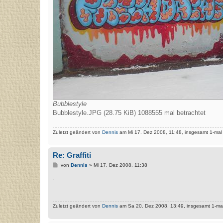
Bubblestyle
Bubblestyle.JPG (28.75 KiB) 1088555 mal betrachtet
Zuletzt geändert von
Dennis
am Mi 17. Dez 2008, 11:48, insgesamt 1-mal
Re: Graffiti
B
von
Dennis
»
Mi 17. Dez 2008, 11:38
e
i
.
t
r
a
g
Zuletzt geändert von
Dennis
am Sa 20. Dez 2008, 13:49, insgesamt 1-mal