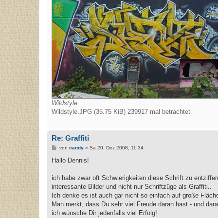
Wildstyle
Wildstyle.JPG (35.75 KiB) 239917 mal betrachtet
Re: Graffiti
B
von
candy
»
Sa 20. Dez 2008, 11:34
e
i
Hallo Dennis!
t
r
a
ich habe zwar oft Schwierigkeiten diese Schrift zu entziff
g
interessante Bilder und nicht nur Schriftzüge als Graffiti..
Ich denke es ist auch gar nicht so einfach auf große Fläche
Man merkt, dass Du sehr viel Freude daran hast - und dara
ich wünsche Dir jedenfalls viel Erfolg!