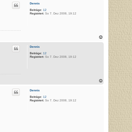
c
Dennis
h
o
Beiträge:
12
Registriert:
So 7. Dez 2008, 19:12
b
e
n
N
a
c
Dennis
h
o
Beiträge:
12
Registriert:
So 7. Dez 2008, 19:12
b
e
n
N
a
c
Dennis
h
o
Beiträge:
12
Registriert:
So 7. Dez 2008, 19:12
b
e
n