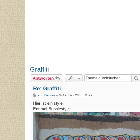
Graffiti
Antworten
Re: Graffiti
B
von
Dennis
»
Mi 17. Dez 2008, 11:27
e
i
Hier ist ein style:
t
Erstmal Bubblestyle:
r
a
g