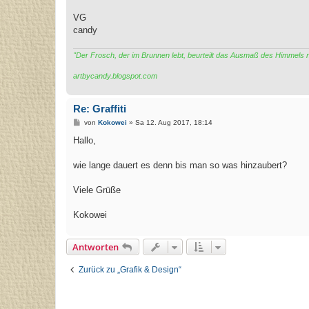
VG
candy
"Der Frosch, der im Brunnen lebt, beurteilt das Ausmaß des Himmels
artbycandy.blogspot.com
Re: Graffiti
B
von
Kokowei
»
Sa 12. Aug 2017, 18:14
e
i
Hallo,
t
r
a
wie lange dauert es denn bis man so was hinzaubert?
g
Viele Grüße
Kokowei
Antworten
Zurück zu „Grafik & Design“