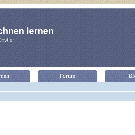
chnen lernen
nstler
rnen
Forum
Bl