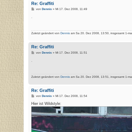
Re: Graffiti
B
von
Dennis
»
Mi 17. Dez 2008, 11:49
e
i
.
t
r
a
g
Zuletzt geändert von
Dennis
am Sa 20. Dez 2008, 13:50, insgesamt 1-mal
Re: Graffiti
B
von
Dennis
»
Mi 17. Dez 2008, 11:51
e
i
.
t
r
a
g
Zuletzt geändert von
Dennis
am Sa 20. Dez 2008, 13:51, insgesamt 1-mal
Re: Graffiti
B
von
Dennis
»
Mi 17. Dez 2008, 11:54
e
i
Hier ist Wildstyle:
t
r
a
g