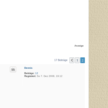
Anzeige
1
2
Vorherige
17 Beiträge
Dennis
Beiträge:
12
Registriert:
So 7. Dez 2008, 19:12