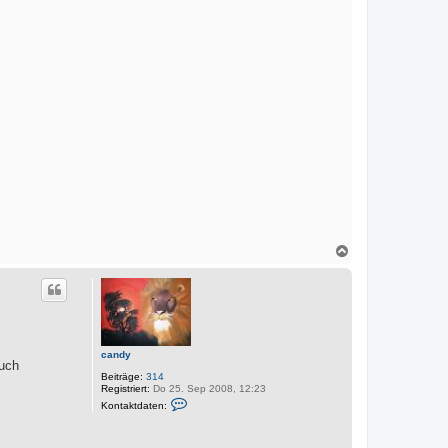
N
a
c
h
o
b
e
n
candy
auch
Beiträge:
314
Registriert:
Do 25. Sep 2008, 12:23
K
Kontaktdaten:
o
n
t
a