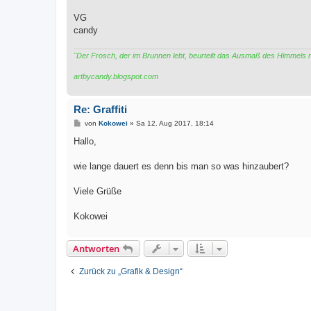
VG
candy
"Der Frosch, der im Brunnen lebt, beurteilt das Ausmaß des Himmels
artbycandy.blogspot.com
Re: Graffiti
B
von
Kokowei
»
Sa 12. Aug 2017, 18:14
e
i
Hallo,
t
r
a
wie lange dauert es denn bis man so was hinzaubert?
g
Viele Grüße
Kokowei
Antworten
Zurück zu „Grafik & Design“