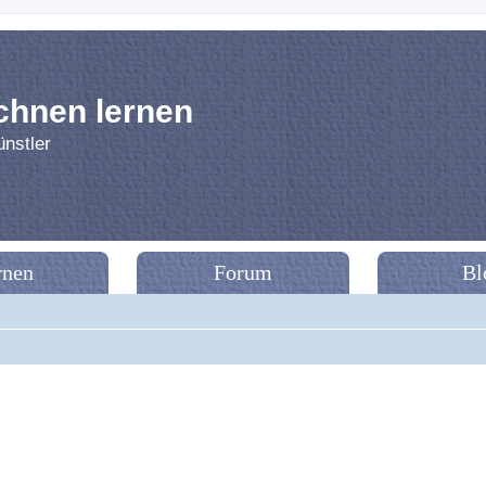
chnen lernen
nstler
rnen
Forum
Bl