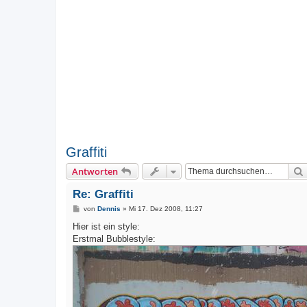
Graffiti
Antworten
Re: Graffiti
B
von
Dennis
»
Mi 17. Dez 2008, 11:27
e
i
Hier ist ein style:
t
Erstmal Bubblestyle:
r
a
g