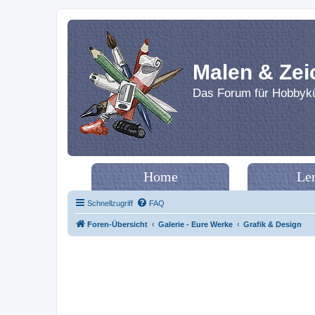
Malen & Zei
Das Forum für Hobbykü
Home
Le
Schnellzugriff
FAQ
Foren-Übersicht
Galerie - Eure Werke
Grafik & Design