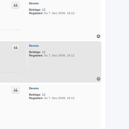
c
Dennis
h
o
Beiträge:
12
Registriert:
So 7. Dez 2008, 19:12
b
e
n
N
a
c
Dennis
h
o
Beiträge:
12
Registriert:
So 7. Dez 2008, 19:12
b
e
n
N
a
c
Dennis
h
o
Beiträge:
12
Registriert:
So 7. Dez 2008, 19:12
b
e
n