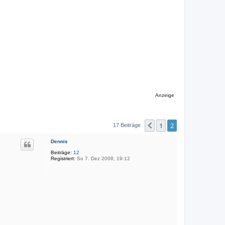
Anzeige
1
2
Vorherige
17 Beiträge
Dennis
Beiträge:
12
Registriert:
So 7. Dez 2008, 19:12