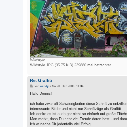
Wildstyle
Wildstyle.JPG (35.75 KiB) 239880 mal betrachtet
Re: Graffiti
B
von
candy
»
Sa 20. Dez 2008, 11:34
e
i
Hallo Dennis!
t
r
a
ich habe zwar oft Schwierigkeiten diese Schrift zu entziff
g
interessante Bilder und nicht nur Schriftzüge als Graffiti..
Ich denke es ist auch gar nicht so einfach auf große Fläche
Man merkt, dass Du sehr viel Freude daran hast - und dara
ich wünsche Dir jedenfalls viel Erfolg!