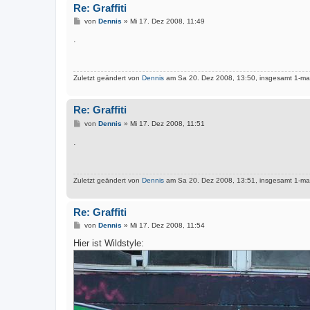
Re: Graffiti
B
von
Dennis
»
Mi 17. Dez 2008, 11:49
e
i
.
t
r
a
g
Zuletzt geändert von
Dennis
am Sa 20. Dez 2008, 13:50, insgesamt 1-mal
Re: Graffiti
B
von
Dennis
»
Mi 17. Dez 2008, 11:51
e
i
.
t
r
a
g
Zuletzt geändert von
Dennis
am Sa 20. Dez 2008, 13:51, insgesamt 1-mal
Re: Graffiti
B
von
Dennis
»
Mi 17. Dez 2008, 11:54
e
i
Hier ist Wildstyle:
t
r
a
g