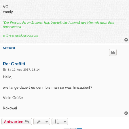
VG
candy
"Der Frosch, der im Brunnen lebt, beurteilt das Ausmaß des Himmels nach dem
Brunnenrand."
artbycandy.blogspot.com
Kokowei
Re: Graffiti
B
Sa 12. Aug 2017, 18:14
e
i
Hallo,
t
r
a
wie lange dauert es denn bis man so was hinzaubert?
g
Viele Grüße
Kokowei
Antworten