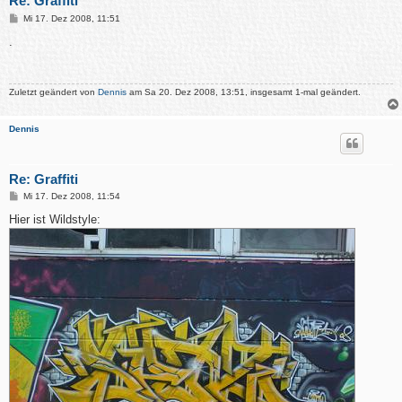
Re: Graffiti
B
Mi 17. Dez 2008, 11:51
e
i
.
t
r
a
g
Zuletzt geändert von
Dennis
am Sa 20. Dez 2008, 13:51, insgesamt 1-mal geändert.
Dennis
Re: Graffiti
B
Mi 17. Dez 2008, 11:54
e
i
Hier ist Wildstyle:
t
r
a
g