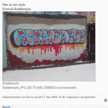
e
i
Hier ist ein style:
t
Erstmal Bubblestyle:
r
a
g
Bubblestyle
Bubblestyle.JPG (28.75 KiB) 1088663 mal betrachtet
Zuletzt geändert von
Dennis
am Mi 17. Dez 2008, 11:48, insgesamt 1-mal geändert.
Dennis