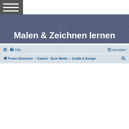
Malen & Zeichnen lernen
FAQ
Anmelden
S
Foren-Übersicht
Galerie - Eure Werke
Grafik & Design
u
c
h
e