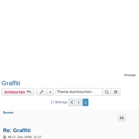
Anzeige
Graffiti
Suche
Erweiterte
Antworten
1
2
Vorherige
17 Beiträge
Dennis
Re: Graffiti
B
Mi 17. Dez 2008, 11:27