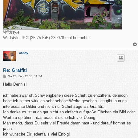
Wildstyle
Wildstyle.JPG (35.75 KiB) 239978 mal betrachtet
candy
Re: Graffiti
B
Sa 20. Dez 2008, 11:34
e
i
Hallo Dennis!
t
r
a
ich habe zwar oft Schwierigkeiten diese Schrift zu entziffern, dennoch
g
habe ich bisher wirklich sehr schöne Werke gesehen.. es gibt ja auch
interessante Bilder und nicht nur Schriftzüge als Graffiti..
Ich denke es ist auch gar nicht so einfach auf große Flächen ein Bild oder
Wort zu sprühen.. das braucht sicherlich viel Übung..
Man merkt, dass Du sehr viel Freude daran hast - und darauf kommt es
ja an..
ich wünsche Dir jedenfalls viel Erfolg!