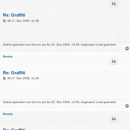
Re: Graffiti
B
Mi 17. Dez 2008, 11:38
e
i
.
t
r
a
g
Zuletzt geändert von
Dennis
am Sa 20. Dez 2008, 13:49, insgesamt 1-mal geändert.
Dennis
Re: Graffiti
B
Mi 17. Dez 2008, 11:49
e
i
.
t
r
a
g
Zuletzt geändert von
Dennis
am Sa 20. Dez 2008, 13:50, insgesamt 1-mal geändert.
Dennis