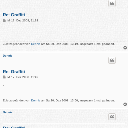
Re: Graffiti
B
Mi 17. Dez 2008, 11:38
e
i
.
t
r
a
g
Zuletzt geändert von
Dennis
am Sa 20. Dez 2008, 13:49, insgesamt 1-mal geändert.
Dennis
Re: Graffiti
B
Mi 17. Dez 2008, 11:49
e
i
.
t
r
a
g
Zuletzt geändert von
Dennis
am Sa 20. Dez 2008, 13:50, insgesamt 1-mal geändert.
Dennis