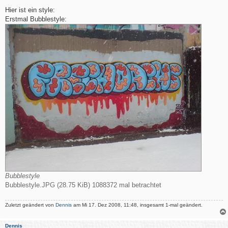
e
i
Hier ist ein style:
t
Erstmal Bubblestyle:
r
a
g
Bubblestyle
Bubblestyle.JPG (28.75 KiB) 1088372 mal betrachtet
Zuletzt geändert von
Dennis
am Mi 17. Dez 2008, 11:48, insgesamt 1-mal geändert.
Dennis