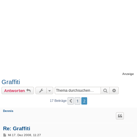
Anzeige
Graffiti
Suche
Erweiterte
Antworten
1
2
Vorherige
17 Beiträge
Dennis
Re: Graffiti
B
Mi 17. Dez 2008, 11:27