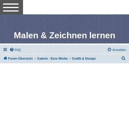
Malen & Zeichnen lernen
FAQ
Anmelden
S
Foren-Übersicht
Galerie - Eure Werke
Grafik & Design
u
c
h
e