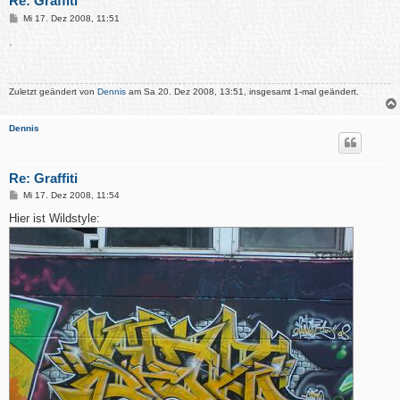
Re: Graffiti
B
Mi 17. Dez 2008, 11:51
e
i
.
t
r
a
g
Zuletzt geändert von
Dennis
am Sa 20. Dez 2008, 13:51, insgesamt 1-mal geändert.
Dennis
Re: Graffiti
B
Mi 17. Dez 2008, 11:54
e
i
Hier ist Wildstyle:
t
r
a
g