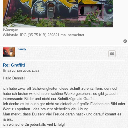
Wildstyle
Wildstyle.JPG (35.75 KiB) 239821 mal betrachtet
candy
Re: Graffiti
B
Sa 20. Dez 2008, 11:34
e
i
Hallo Dennis!
t
r
a
ich habe zwar oft Schwierigkeiten diese Schrift zu entziffern, dennoch
g
habe ich bisher wirklich sehr schöne Werke gesehen.. es gibt ja auch
interessante Bilder und nicht nur Schriftzüge als Graffiti..
Ich denke es ist auch gar nicht so einfach auf große Flächen ein Bild oder
Wort zu sprühen.. das braucht sicherlich viel Übung..
Man merkt, dass Du sehr viel Freude daran hast - und darauf kommt es
ja an..
ich wünsche Dir jedenfalls viel Erfolg!