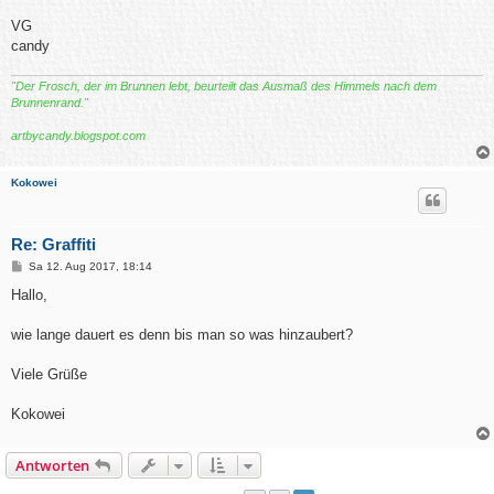
VG
candy
"Der Frosch, der im Brunnen lebt, beurteilt das Ausmaß des Himmels nach dem
Brunnenrand."
artbycandy.blogspot.com
Kokowei
Re: Graffiti
B
Sa 12. Aug 2017, 18:14
e
i
Hallo,
t
r
a
wie lange dauert es denn bis man so was hinzaubert?
g
Viele Grüße
Kokowei
Antworten