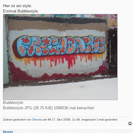
e
i
Hier ist ein style:
t
Erstmal Bubblestyle:
r
a
g
Bubblestyle
Bubblestyle.JPG (28.75 KiB) 1088536 mal betrachtet
Zuletzt geändert von
Dennis
am Mi 17. Dez 2008, 11:48, insgesamt 1-mal geändert.
Dennis