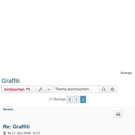
Anzeige
Graffiti
Suche
Erweiterte
Antworten
1
2
Vorherige
17 Beiträge
Dennis
Re: Graffiti
B
Mi 17. Dez 2008, 11:27