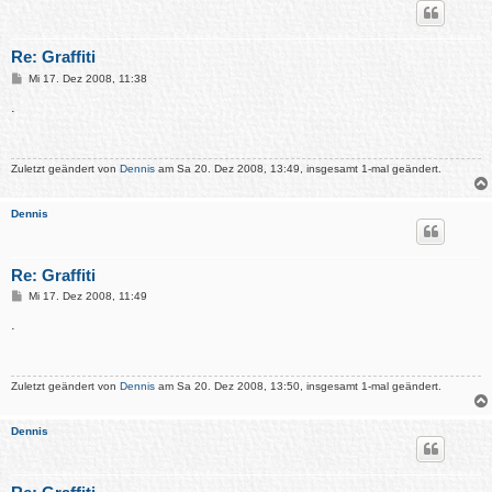
Re: Graffiti
B
Mi 17. Dez 2008, 11:38
e
i
.
t
r
a
g
Zuletzt geändert von
Dennis
am Sa 20. Dez 2008, 13:49, insgesamt 1-mal geändert.
Dennis
Re: Graffiti
B
Mi 17. Dez 2008, 11:49
e
i
.
t
r
a
g
Zuletzt geändert von
Dennis
am Sa 20. Dez 2008, 13:50, insgesamt 1-mal geändert.
Dennis