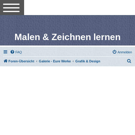
Malen & Zeichnen lernen
FAQ
Anmelden
S
Foren-Übersicht
Galerie - Eure Werke
Grafik & Design
u
c
h
e