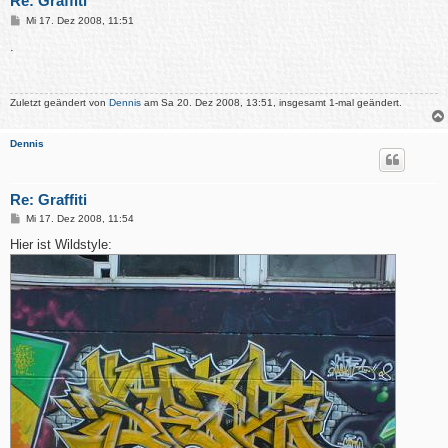
Re: Graffiti
B
Mi 17. Dez 2008, 11:51
e
i
.
t
r
a
g
Zuletzt geändert von
Dennis
am Sa 20. Dez 2008, 13:51, insgesamt 1-mal geändert.
Dennis
Re: Graffiti
B
Mi 17. Dez 2008, 11:54
e
i
Hier ist Wildstyle:
t
r
a
g