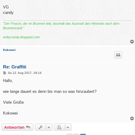
VG
candy
"Der Frosch, der im Brunnen lebt, beurteilt das Ausmaß des Himmels nach dem
Brunnenrand."
artbycandy.blogspot.com
Kokowei
Re: Graffiti
B
Sa 12. Aug 2017, 18:14
e
i
Hallo,
t
r
a
wie lange dauert es denn bis man so was hinzaubert?
g
Viele Grüße
Kokowei
Antworten