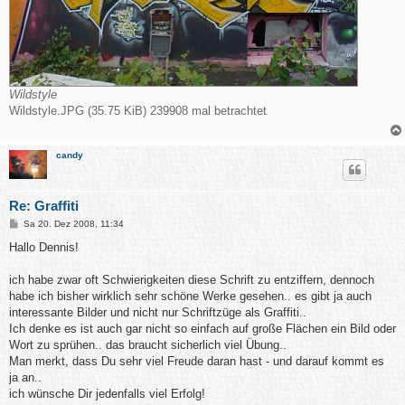
Wildstyle
Wildstyle.JPG (35.75 KiB) 239908 mal betrachtet
candy
Re: Graffiti
B
Sa 20. Dez 2008, 11:34
e
i
Hallo Dennis!
t
r
a
ich habe zwar oft Schwierigkeiten diese Schrift zu entziffern, dennoch
g
habe ich bisher wirklich sehr schöne Werke gesehen.. es gibt ja auch
interessante Bilder und nicht nur Schriftzüge als Graffiti..
Ich denke es ist auch gar nicht so einfach auf große Flächen ein Bild oder
Wort zu sprühen.. das braucht sicherlich viel Übung..
Man merkt, dass Du sehr viel Freude daran hast - und darauf kommt es
ja an..
ich wünsche Dir jedenfalls viel Erfolg!