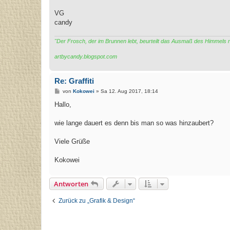
VG
candy
"Der Frosch, der im Brunnen lebt, beurteilt das Ausmaß des Himmels
artbycandy.blogspot.com
Re: Graffiti
B
von
Kokowei
»
Sa 12. Aug 2017, 18:14
e
i
Hallo,
t
r
a
wie lange dauert es denn bis man so was hinzaubert?
g
Viele Grüße
Kokowei
Antworten
Zurück zu „Grafik & Design“