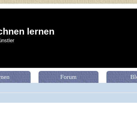
chnen lernen
nstler
rnen
Forum
Bl