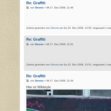
Re: Graffiti
B
von
Dennis
»
Mi 17. Dez 2008, 11:49
e
i
.
t
r
a
g
Zuletzt geändert von
Dennis
am Sa 20. Dez 2008, 13:50, insgesamt 1-mal
Re: Graffiti
B
von
Dennis
»
Mi 17. Dez 2008, 11:51
e
i
.
t
r
a
g
Zuletzt geändert von
Dennis
am Sa 20. Dez 2008, 13:51, insgesamt 1-mal
Re: Graffiti
B
von
Dennis
»
Mi 17. Dez 2008, 11:54
e
i
Hier ist Wildstyle:
t
r
a
g