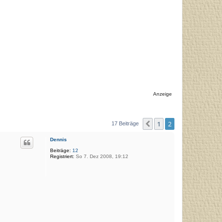
Anzeige
1
2
Vorherige
17 Beiträge
Dennis
Beiträge:
12
Registriert:
So 7. Dez 2008, 19:12