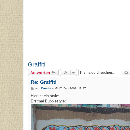
Graffiti
Antworten
Re: Graffiti
B
von
Dennis
»
Mi 17. Dez 2008, 11:27
e
i
Hier ist ein style:
t
Erstmal Bubblestyle:
r
a
g