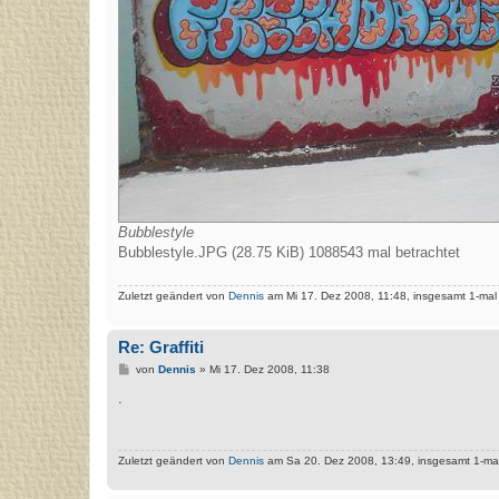
Bubblestyle
Bubblestyle.JPG (28.75 KiB) 1088543 mal betrachtet
Zuletzt geändert von
Dennis
am Mi 17. Dez 2008, 11:48, insgesamt 1-mal
Re: Graffiti
B
von
Dennis
»
Mi 17. Dez 2008, 11:38
e
i
.
t
r
a
g
Zuletzt geändert von
Dennis
am Sa 20. Dez 2008, 13:49, insgesamt 1-mal