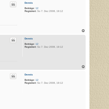
c
Dennis
h
o
Beiträge:
12
Registriert:
So 7. Dez 2008, 19:12
b
e
n
N
a
c
Dennis
h
o
Beiträge:
12
Registriert:
So 7. Dez 2008, 19:12
b
e
n
N
a
c
Dennis
h
o
Beiträge:
12
Registriert:
So 7. Dez 2008, 19:12
b
e
n