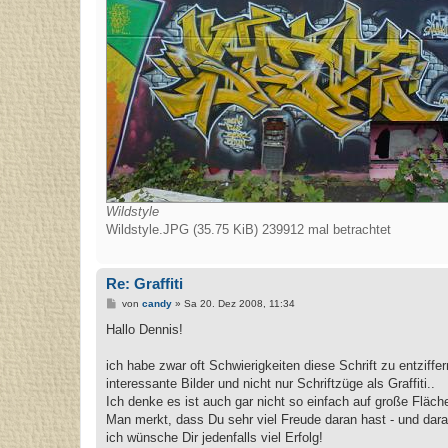
Wildstyle
Wildstyle.JPG (35.75 KiB) 239912 mal betrachtet
Re: Graffiti
B
von
candy
»
Sa 20. Dez 2008, 11:34
e
i
Hallo Dennis!
t
r
a
ich habe zwar oft Schwierigkeiten diese Schrift zu entziff
g
interessante Bilder und nicht nur Schriftzüge als Graffiti..
Ich denke es ist auch gar nicht so einfach auf große Fläche
Man merkt, dass Du sehr viel Freude daran hast - und dara
ich wünsche Dir jedenfalls viel Erfolg!