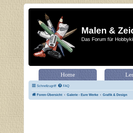
Malen & Zei
Das Forum für Hobbykü
Home
Le
Schnellzugriff
FAQ
Foren-Übersicht
Galerie - Eure Werke
Grafik & Design