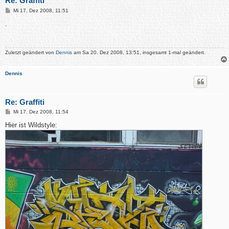
Re: Graffiti
B
Mi 17. Dez 2008, 11:51
e
i
.
t
r
a
g
Zuletzt geändert von
Dennis
am Sa 20. Dez 2008, 13:51, insgesamt 1-mal geändert.
Dennis
Re: Graffiti
B
Mi 17. Dez 2008, 11:54
e
i
Hier ist Wildstyle:
t
r
a
g