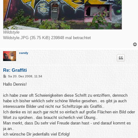
Wildstyle
Wildstyle.JPG (35.75 KiB) 239848 mal betrachtet
candy
Re: Graffiti
B
Sa 20. Dez 2008, 11:34
e
i
Hallo Dennis!
t
r
a
ich habe zwar oft Schwierigkeiten diese Schrift zu entziffern, dennoch
g
habe ich bisher wirklich sehr schöne Werke gesehen.. es gibt ja auch
interessante Bilder und nicht nur Schriftzüge als Graffiti..
Ich denke es ist auch gar nicht so einfach auf große Flächen ein Bild oder
Wort zu sprühen.. das braucht sicherlich viel Übung..
Man merkt, dass Du sehr viel Freude daran hast - und darauf kommt es
ja an..
ich wünsche Dir jedenfalls viel Erfolg!