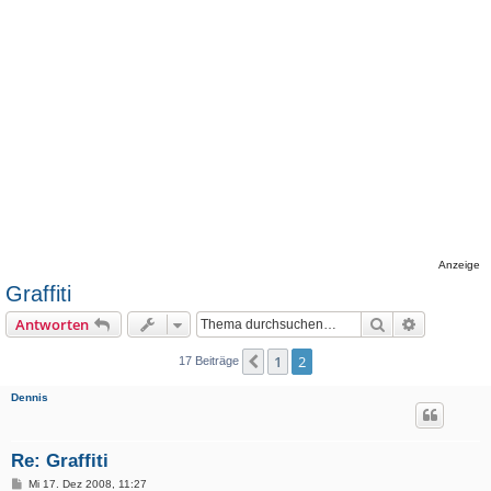
Anzeige
Graffiti
Suche
Erweiterte
Antworten
1
2
Vorherige
17 Beiträge
Dennis
Re: Graffiti
B
Mi 17. Dez 2008, 11:27