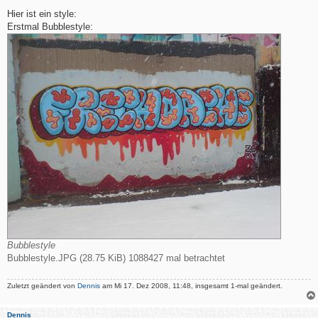
e
i
Hier ist ein style:
t
Erstmal Bubblestyle:
r
a
g
Bubblestyle
Bubblestyle.JPG (28.75 KiB) 1088427 mal betrachtet
Zuletzt geändert von
Dennis
am Mi 17. Dez 2008, 11:48, insgesamt 1-mal geändert.
Dennis