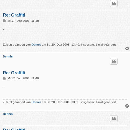
Re: Graffiti
B
Mi 17. Dez 2008, 11:38
e
i
.
t
r
a
g
Zuletzt geändert von
Dennis
am Sa 20. Dez 2008, 13:49, insgesamt 1-mal geändert.
Dennis
Re: Graffiti
B
Mi 17. Dez 2008, 11:49
e
i
.
t
r
a
g
Zuletzt geändert von
Dennis
am Sa 20. Dez 2008, 13:50, insgesamt 1-mal geändert.
Dennis