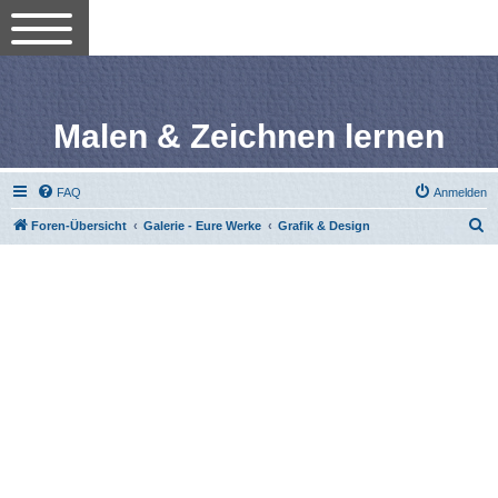
Malen & Zeichnen lernen
FAQ
Anmelden
S
Foren-Übersicht
Galerie - Eure Werke
Grafik & Design
u
c
h
e