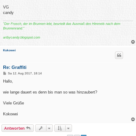
VG
candy
"Der Frosch, der im Brunnen lebt, beurteilt das Ausmaß des Himmels nach dem
Brunnenrand."
artbycandy.blogspot.com
Kokowei
Re: Graffiti
B
Sa 12. Aug 2017, 18:14
e
i
Hallo,
t
r
a
wie lange dauert es denn bis man so was hinzaubert?
g
Viele Grüße
Kokowei
Antworten