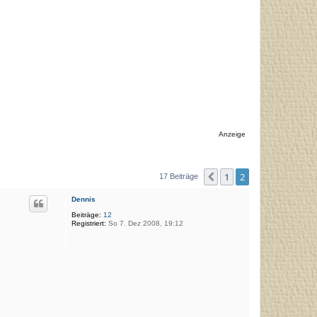
Anzeige
1
2
Vorherige
17 Beiträge
Dennis
Beiträge:
12
Registriert:
So 7. Dez 2008, 19:12