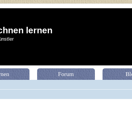
chnen lernen
nstler
rnen
Forum
Bl