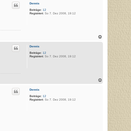
c
Dennis
h
o
Beiträge:
12
Registriert:
So 7. Dez 2008, 19:12
b
e
n
N
a
c
Dennis
h
o
Beiträge:
12
Registriert:
So 7. Dez 2008, 19:12
b
e
n
N
a
c
Dennis
h
o
Beiträge:
12
Registriert:
So 7. Dez 2008, 19:12
b
e
n