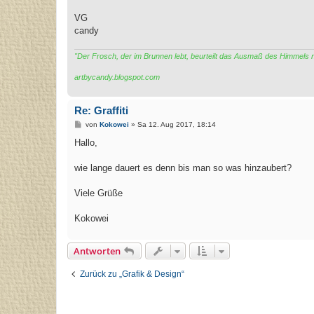
VG
candy
"Der Frosch, der im Brunnen lebt, beurteilt das Ausmaß des Himmels
artbycandy.blogspot.com
Re: Graffiti
B
von
Kokowei
»
Sa 12. Aug 2017, 18:14
e
i
Hallo,
t
r
a
wie lange dauert es denn bis man so was hinzaubert?
g
Viele Grüße
Kokowei
Antworten
Zurück zu „Grafik & Design“