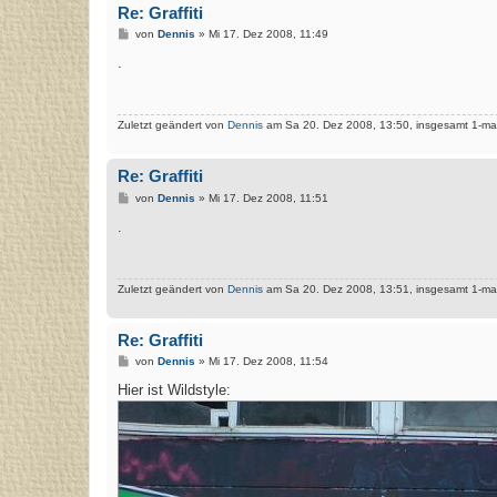
Re: Graffiti
B
von
Dennis
»
Mi 17. Dez 2008, 11:49
e
i
.
t
r
a
g
Zuletzt geändert von
Dennis
am Sa 20. Dez 2008, 13:50, insgesamt 1-mal
Re: Graffiti
B
von
Dennis
»
Mi 17. Dez 2008, 11:51
e
i
.
t
r
a
g
Zuletzt geändert von
Dennis
am Sa 20. Dez 2008, 13:51, insgesamt 1-mal
Re: Graffiti
B
von
Dennis
»
Mi 17. Dez 2008, 11:54
e
i
Hier ist Wildstyle:
t
r
a
g