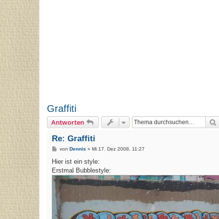
Graffiti
Antworten
Re: Graffiti
B
von
Dennis
»
Mi 17. Dez 2008, 11:27
e
i
Hier ist ein style:
t
Erstmal Bubblestyle:
r
a
g