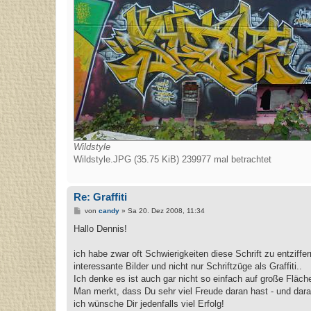
Wildstyle
Wildstyle.JPG (35.75 KiB) 239977 mal betrachtet
Re: Graffiti
B
von
candy
»
Sa 20. Dez 2008, 11:34
e
i
Hallo Dennis!
t
r
a
ich habe zwar oft Schwierigkeiten diese Schrift zu entziff
g
interessante Bilder und nicht nur Schriftzüge als Graffiti..
Ich denke es ist auch gar nicht so einfach auf große Fläche
Man merkt, dass Du sehr viel Freude daran hast - und dara
ich wünsche Dir jedenfalls viel Erfolg!