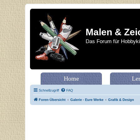
Malen & Zei
Das Forum für Hobbykü
Home
Le
Schnellzugriff
FAQ
Foren-Übersicht
Galerie - Eure Werke
Grafik & Design