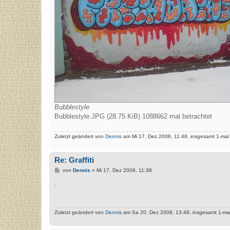
Bubblestyle
Bubblestyle.JPG (28.75 KiB) 1088662 mal betrachtet
Zuletzt geändert von
Dennis
am Mi 17. Dez 2008, 11:48, insgesamt 1-mal
Re: Graffiti
B
von
Dennis
»
Mi 17. Dez 2008, 11:38
e
i
.
t
r
a
g
Zuletzt geändert von
Dennis
am Sa 20. Dez 2008, 13:49, insgesamt 1-mal