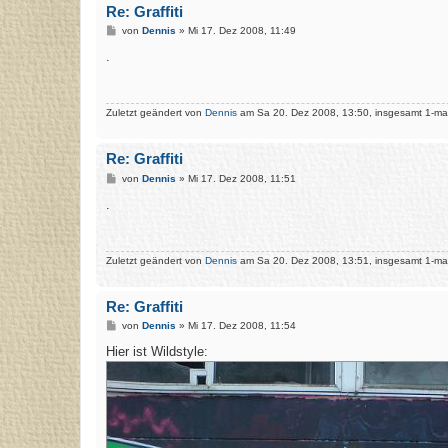
Re: Graffiti
B
von
Dennis
»
Mi 17. Dez 2008, 11:49
e
i
.
t
r
a
g
Zuletzt geändert von
Dennis
am Sa 20. Dez 2008, 13:50, insgesamt 1-mal
Re: Graffiti
B
von
Dennis
»
Mi 17. Dez 2008, 11:51
e
i
.
t
r
a
g
Zuletzt geändert von
Dennis
am Sa 20. Dez 2008, 13:51, insgesamt 1-mal
Re: Graffiti
B
von
Dennis
»
Mi 17. Dez 2008, 11:54
e
i
Hier ist Wildstyle:
t
r
a
g