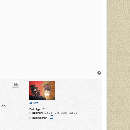
N
a
c
h
o
b
e
n
candy
auch
Beiträge:
314
Registriert:
Do 25. Sep 2008, 12:23
K
Kontaktdaten:
o
n
t
a