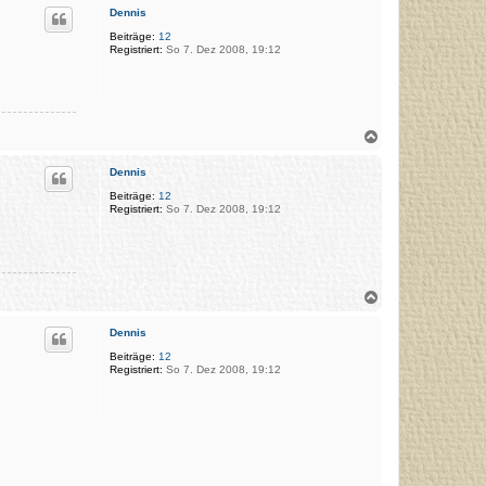
c
Dennis
h
o
Beiträge:
12
Registriert:
So 7. Dez 2008, 19:12
b
e
n
N
a
c
Dennis
h
o
Beiträge:
12
Registriert:
So 7. Dez 2008, 19:12
b
e
n
N
a
c
Dennis
h
o
Beiträge:
12
Registriert:
So 7. Dez 2008, 19:12
b
e
n