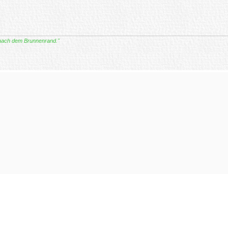
 nach dem Brunnenrand."