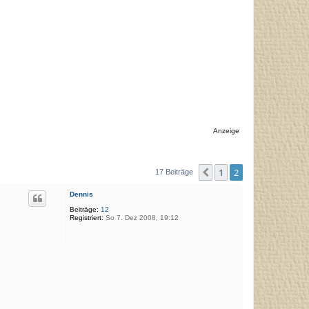
Anzeige
1
2
Vorherige
17 Beiträge
Dennis
Beiträge:
12
Registriert:
So 7. Dez 2008, 19:12