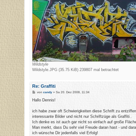
Wildstyle
Wildstyle.JPG (35.75 KiB) 239807 mal betrachtet
Re: Graffiti
B
von
candy
»
Sa 20. Dez 2008, 11:34
e
i
Hallo Dennis!
t
r
a
ich habe zwar oft Schwierigkeiten diese Schrift zu entziff
g
interessante Bilder und nicht nur Schriftzüge als Graffiti..
Ich denke es ist auch gar nicht so einfach auf große Fläche
Man merkt, dass Du sehr viel Freude daran hast - und dara
ich wünsche Dir jedenfalls viel Erfolg!