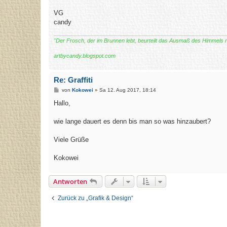
VG
candy
"Der Frosch, der im Brunnen lebt, beurteilt das Ausmaß des Himmels
artbycandy.blogspot.com
Re: Graffiti
B
von
Kokowei
»
Sa 12. Aug 2017, 18:14
e
i
Hallo,
t
r
a
wie lange dauert es denn bis man so was hinzaubert?
g
Viele Grüße
Kokowei
Antworten
Zurück zu „Grafik & Design“