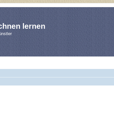
chnen lernen
nstler
rnen
Forum
Bl