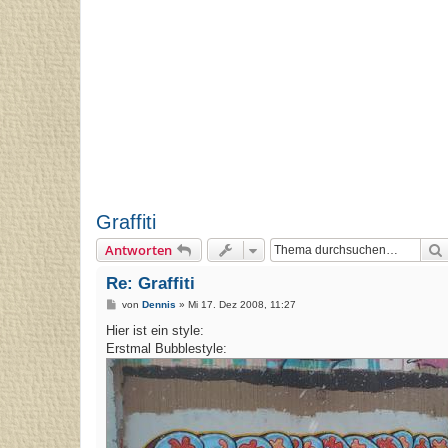
Graffiti
Antworten
Re: Graffiti
B
von
Dennis
»
Mi 17. Dez 2008, 11:27
e
i
Hier ist ein style:
t
Erstmal Bubblestyle:
r
a
g