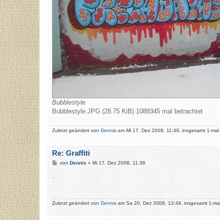
Bubblestyle
Bubblestyle.JPG (28.75 KiB) 1088345 mal betrachtet
Zuletzt geändert von
Dennis
am Mi 17. Dez 2008, 11:48, insgesamt 1-mal
Re: Graffiti
B
von
Dennis
»
Mi 17. Dez 2008, 11:38
e
i
.
t
r
a
g
Zuletzt geändert von
Dennis
am Sa 20. Dez 2008, 13:49, insgesamt 1-mal